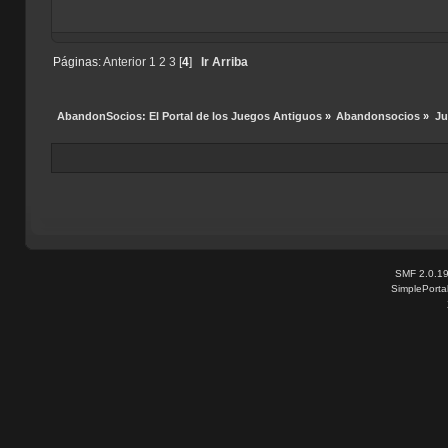
Páginas:
Anterior
1
2
3
[
4
]
Ir Arriba
AbandonSocios: El Portal de los Juegos Antiguos
»
Abandonsocios
»
Ju
SMF 2.0.1
SimplePorta