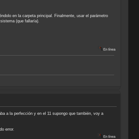
ndolo en la carpeta principal. Finalmente, usar el parámetro
sistema (que fallaría).
En línea
ba a la perfección y en el 11 supongo que también, voy a
o error.
En línea