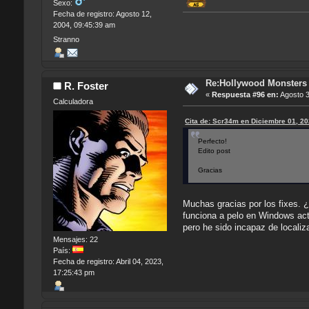
Sexo:
Fecha de registro: Agosto 12,
2004, 09:45:39 am
Stranno
Re:Hollywood Monsters -
R. Foster
«
Respuesta #96 en:
Agosto 3
Calculadora
Cita de: Scr34m en Diciembre 01, 2
Perfecto!
Edito post
Gracias
Muchas gracias por los fixes. 
funciona a pelo en Windows actu
pero he sido incapaz de localiz
Mensajes: 22
País:
Fecha de registro: Abril 04, 2023,
17:25:43 pm