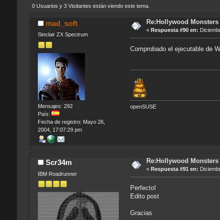
0 Usuarios y 3 Visitantes están viendo este tema.
Re:Hollywood Monsters -
mad_soft
«
Respuesta #90 en:
Diciembr
Sinclair ZX Spectrum
Comprobado el ejecutable de W
Mensajes: 292
openSUSE
País:
Fecha de registro: Mayo 26,
2004, 17:07:29 pm
Re:Hollywood Monsters -
Scr34m
«
Respuesta #91 en:
Diciembr
IBM Roadrunner
Perfecto!
Edito post
Gracias