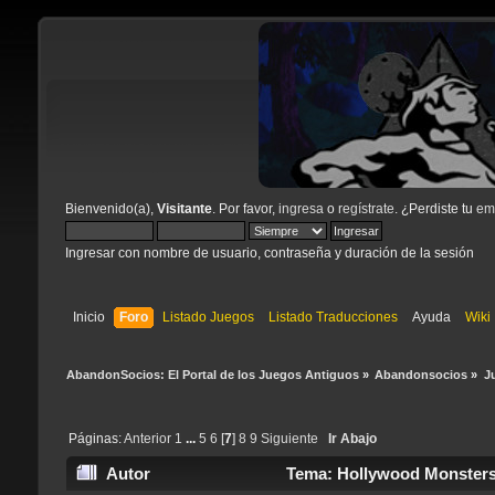
Bienvenido(a),
Visitante
. Por favor,
ingresa
o
regístrate
. ¿Perdiste tu
ema
Ingresar con nombre de usuario, contraseña y duración de la sesión
Inicio
Foro
Listado Juegos
Listado Traducciones
Ayuda
Wiki
AbandonSocios: El Portal de los Juegos Antiguos
»
Abandonsocios
»
J
Páginas:
Anterior
1
...
5
6
[
7
]
8
9
Siguiente
Ir Abajo
Autor
Tema: Hollywood Monsters -