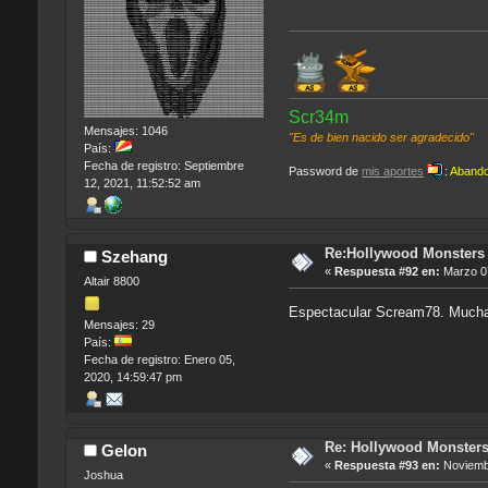
Scr34m
Mensajes: 1046
"Es de bien nacido ser agradecido"
País:
Fecha de registro: Septiembre
Password de
mis aportes
:
Aband
12, 2021, 11:52:52 am
Re:Hollywood Monsters -
Szehang
«
Respuesta #92 en:
Marzo 07
Altair 8800
Espectacular Scream78. Muchas
Mensajes: 29
País:
Fecha de registro: Enero 05,
2020, 14:59:47 pm
Re: Hollywood Monsters 
Gelon
«
Respuesta #93 en:
Noviembr
Joshua