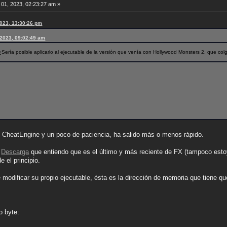
01, 2023, 02:23:27 am »
2023, 13:30:26 pm
, 2023, 09:02:49 am
 ¿Sería posible aplicarlo al ejecutable de la versión que venía con Hollywood Monsters 2, que co
on CheatEngine y un poco de paciencia, ha salido más o menos rápido.
Descarga
que entiendo que es el último y más reciente de FX (tampoco esto
 el principio.
re modificar su propio ejecutable, ésta es la dirección de memoria que tiene q
o byte: