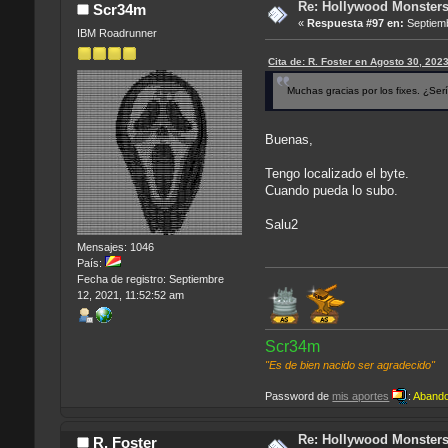
Re: Hollywood Monsters 
Scr34m
«
Respuesta #97 en:
Septiemb
IBM Roadrunner
Cita de: R. Foster en Agosto 30, 202
Muchas gracias por los fixes. ¿Ser
Buenas,
Tengo localizado el byte.
Cuando pueda lo subo.
Salu2
Mensajes: 1046
País:
Fecha de registro: Septiembre
12, 2021, 11:52:52 am
Scr34m
"Es de bien nacido ser agradecido"
Password de
mis aportes
:
Aband
Re: Hollywood Monsters 
R. Foster