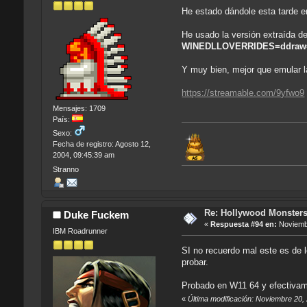
He estado dándole esta tarde e
He usado la versión extraída d
WINEDLLOVERRIDES=ddra
Y muy bien, mejor que emular 
https://streamable.com/9yfwo9
Mensajes: 1709
País:
Sexo:
Fecha de registro: Agosto 12,
2004, 09:45:39 am
Stranno
Re: Hollywood Monsters 
Duke Fuckem
«
Respuesta #94 en:
Noviembr
IBM Roadrunner
SI no recuerdo mal este es de 
probar.
Probado en W11 64 y efectivam
«
Última modificación: Noviembre 20,