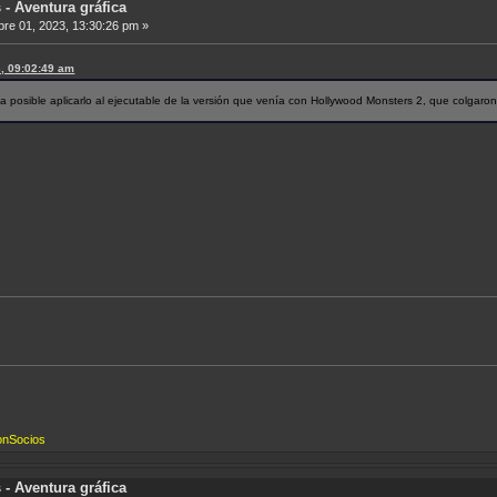
- Aventura gráfica
re 01, 2023, 13:30:26 pm »
3, 09:02:49 am
ía posible aplicarlo al ejecutable de la versión que venía con Hollywood Monsters 2, que colgar
onSocios
- Aventura gráfica