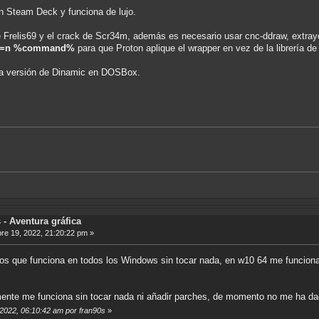
n Steam Deck y funciona de lujo.
e Frelis69 y el crack de Scr34m, además es necesario usar cnc-ddraw, extrayé
w=n %command%
para que Proton aplique el wrapper en vez de la librería de 
la versión de Dinamic en DOSBox.
- Aventura gráfica
e 19, 2022, 21:20:22 pm »
los que funciona en todos los Windows sin tocar nada, en w10 64 me funciona
ente me funciona sin tocar nada ni añadir parches, de momento no me ha dad
 2022, 06:10:42 am por fran90s
»