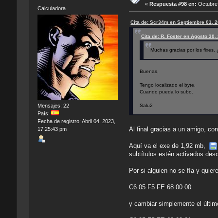
«
Respuesta #98 en:
Octubre 
Calculadora
Cita de: Scr34m en Septiembre 01, 
Cita de: R. Foster en Agosto 30
Muchas gracias por los fixes.
Buenas,
Tengo localizado el byte.
Cuando pueda lo subo.
Salu2
Mensajes: 22
País:
Fecha de registro: Abril 04, 2023,
Al final gracias a un amigo, c
17:25:43 pm
Aquí va el exe de 1,92 mb,
subtítulos estén activados desde
Por si alguien no se fía y quie
C6 05 F5 FE 68 00 00
y cambiar simplemente el últim