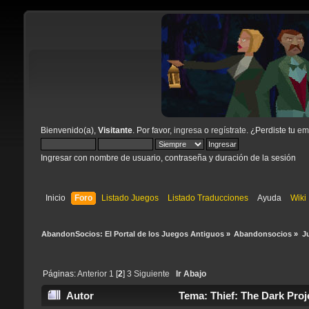
Bienvenido(a),
Visitante
. Por favor,
ingresa
o
regístrate
. ¿Perdiste tu
ema
Ingresar con nombre de usuario, contraseña y duración de la sesión
Inicio
Foro
Listado Juegos
Listado Traducciones
Ayuda
Wiki
AbandonSocios: El Portal de los Juegos Antiguos
»
Abandonsocios
»
J
Páginas:
Anterior
1
[
2
]
3
Siguiente
Ir Abajo
Autor
Tema: Thief: The Dark Proj