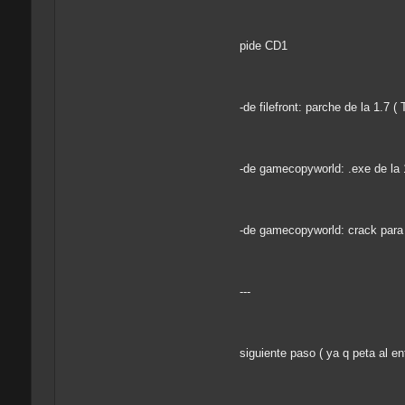
pide CD1
-de filefront: parche de la 1.7 ( 
-de gamecopyworld: .exe de la 
-de gamecopyworld: crack para 
---
siguiente paso ( ya q peta al ent