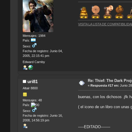
VISITA LA LISTA DE COMPATIBILI
Mensajes: 1984
País:
Sexo:
Fecha de registro: Junio 04,
2005, 22:15:41 pm
Edward Carnby
Re: Thief: The Dark Proj
uri81
«
Respuesta #17 en:
Junio 28
Altair 8800
buenas, con los dichosos .jfk ha
Mensajes: 48
País:
( el icono de un libro con unas
Sexo:
Fecha de registro: Junio 16,
2008, 14:56:19 pm
-----EDITADO--------