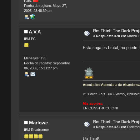
País:
Fecha de registro: Mayo 27,
2005, 23:48:39 pm
Re: Thief: The Dark Proj
A.V.A
«
Respuesta #20 en:
Marzo 12
IBM PC
Esta saga es brutal, no puede f
Mensajes: 195
Fecha de registro: Septiembre
06, 2006, 15:11:27 pm
A
sociación
V
alenciana de
A
bandonwa
P133Mhz + S3 Trio + Win95, P200Mh
Mis aportes:
EN CONSTRUCCION!
Re: Thief: The Dark Proj
Marlowe
«
Respuesta #21 en:
Diciembr
IBM Roadrunner
Up Thief!