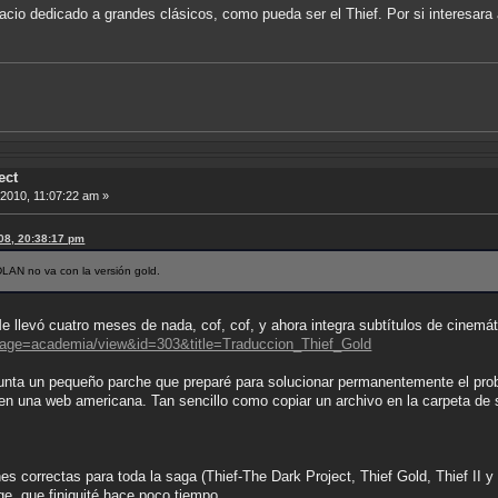
acio dedicado a grandes clásicos, como pueda ser el Thief. Por si interesara a
ect
 2010, 11:07:22 am »
008, 20:38:17 pm
DLAN no va con la versión gold.
 llevó cuatro meses de nada, cof, cof, y ahora integra subtítulos de cinemát
?page=academia/view&id=303&title=Traduccion_Thief_Gold
unta un pequeño parche que preparé para solucionar permanentemente el prob
 en una web americana. Tan sencillo como copiar un archivo en la carpeta de 
s correctas para toda la saga (Thief-The Dark Project, Thief Gold, Thief II 
ge, que finiquité hace poco tiempo.