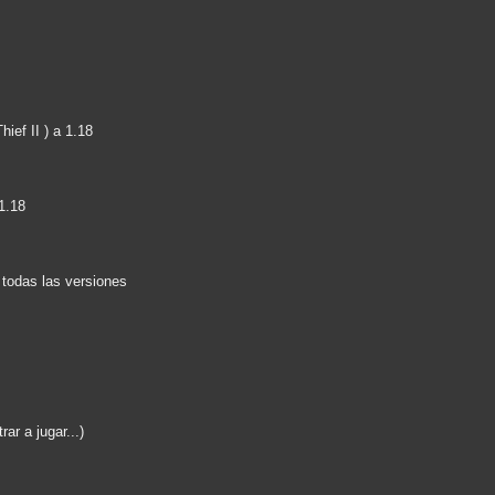
Thief II ) a 1.18
1.18
todas las versiones
rar a jugar...)