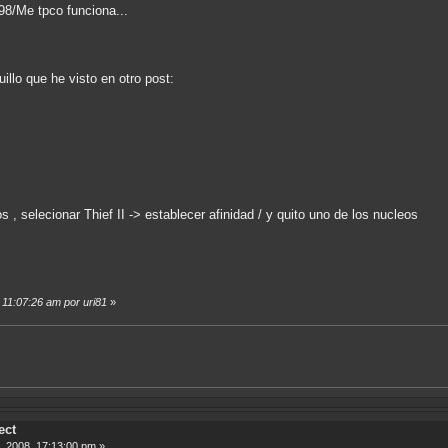
98/Me tpco funciona...
illo que he visto en otro post:
s , selecionar Thief II -> establecer afinidad / y quito uno de los nucleos
, 11:07:26 am por uri81
»
ect
, 2008, 17:13:00 pm »