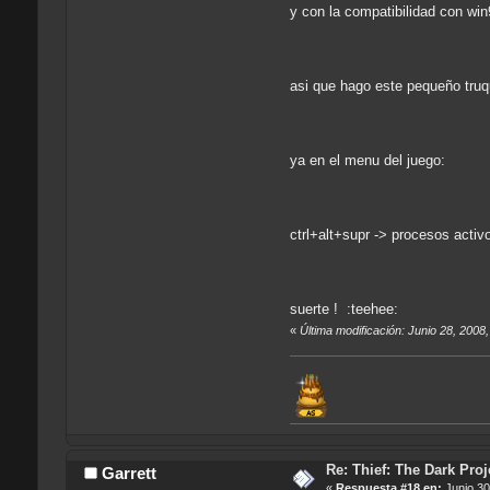
y con la compatibilidad con win
asi que hago este pequeño truqu
ya en el menu del juego:
ctrl+alt+supr -> procesos activo
suerte ! :teehee:
«
Última modificación: Junio 28, 2008
Re: Thief: The Dark Proj
Garrett
«
Respuesta #18 en:
Junio 30