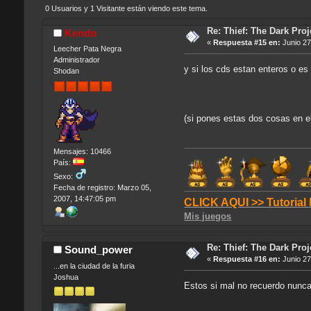
0 Usuarios y 1 Visitante están viendo este tema.
Re: Thief: The Dark Proj
Kendo
«
Respuesta #15 en:
Junio 27
Leecher Pata Negra
Administrador
y si los cds estan enteros o es 
Shodan
(si pones estas dos cosas en el
Mensajes: 10466
País:
Sexo:
Fecha de registro: Marzo 05,
2007, 14:47:05 pm
CLICK AQUI >> Tutorial
Mis juegos
Re: Thief: The Dark Proj
Sound_power
«
Respuesta #16 en:
Junio 27
...en la ciudad de la furia
Joshua
Estos si mal no recuerdo nunca