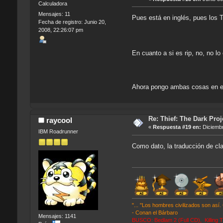
Calculadora
Mensajes: 11
Pues está en inglés, pues los T
Fecha de registro: Junio 20,
2008, 22:26:07 pm
En cuanto a si es rip, no, no l
Ahora pongo ambas cosas en el
Re: Thief: The Dark Proj
raycool
«
Respuesta #19 en:
Diciembr
IBM Roadrunner
Como dato, la traducción de cl
"... "Los hombres civilizados son así
- Conan el Bárbaro
Mensajes: 1141
BUSCO: Bedlam 2 (Full CD), Killing T