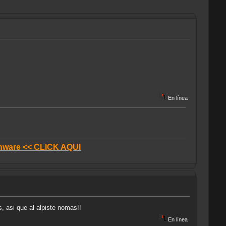
En línea
donware << CLICK AQUI
 asi que al alpiste nomas!!
En línea