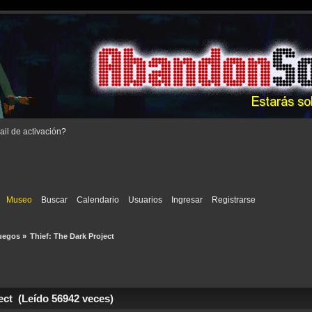
il de activación
?
Museo
Buscar
Calendario
Usuarios
Ingresar
Registrarse
uegos
»
Thief: The Dark Project
ect (Leído 56942 veces)