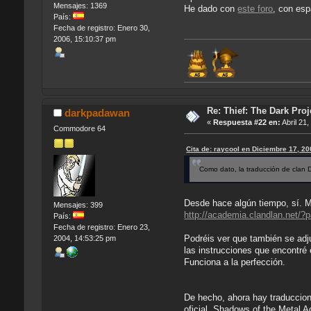
Mensajes: 1369
He dado con
este foro
, con esp
País:
Fecha de registro: Enero 30,
2006, 15:10:37 pm
Re: Thief: The Dark Proj
darkpadawan
«
Respuesta #22 en:
Abril 21,
Commodore 64
Cita de: raycool en Diciembre 17, 2
Como dato, la traducción de clan 
Desde hace algún tiempo, sí. Me
Mensajes: 399
http://academia.clandlan.net/
País:
Fecha de registro: Enero 23,
Podréis ver que también se adj
2004, 14:53:25 pm
las instrucciones que encontré
Funciona a la perfección.
De hecho, ahora hay traduccione
oficial, Shadows of the Metal A