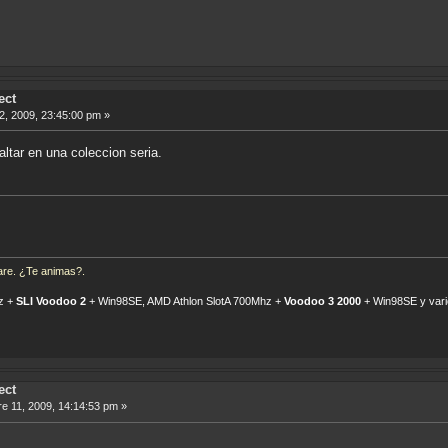
ect
, 2009, 23:45:00 pm »
altar en una coleccion seria.
re. ¿Te animas?.
z +
SLI Voodoo 2
+ Win98SE, AMD Athlon SlotA 700Mhz +
Voodoo 3 2000
+ Win98SE y vari
ect
e 11, 2009, 14:14:53 pm »