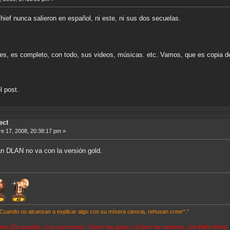
hief nunca salieron en español, ni este, ni sus dos secuelas.
o es, es completo, con todo, sus videos, músicas. etc. Vamos, que es copia d
 post.
ect
e 17, 2008, 20:38:17 pm »
an DLAN no va con la versión gold.
. Cuando no alcanzan a explicar algo con su mísera ciencia, rehusan creer"."
ime (En español, si es que existe), Orbots the game u Orbots for windows, Joe Ball's World