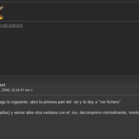
DAD DE JUEGOS
ect
, 2008, 10:16:47 am »
go lo siguiente: abro la primera part del .rar y le doy a "ver fichero"
 gafas) y winrar abre otra ventana con el .iso, decomprimo normalmente, monto