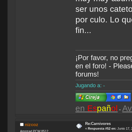
ser unos catet
por culo. Lo qu
fin...
¡Por favor, no pr
en el foro! - Plea
forums!
Jugando a: -
en
Es
pañ
ol
Av
-
Re:Carnivores
nizcoz
«
Respuesta #52 en:
Junio 17, 
Amstrad PCW 8512