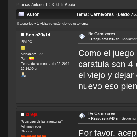
Páginas:
Anterior
1
2
3
[
4
]
Ir Abajo
Autor
Tema: Carnivores (Leído 75
0 Usuarios y 1 Visitante están viendo este tema.
Re:Carnivores
Sonic20y14
«
Respuesta #45 en:
Septiembre
IBM PC
Como el juego 
Mensajes: 122
País:
caratula son 4 
Fecha de registro: Julio 02, 2014,
15:14:36 pm
el viejo y deja
nuevo eso pie
Re:Carnivores
cireja
«
Respuesta #46 en:
Septiembre
"Guardián de las aventuras"
Administrador
Por favor, acep
Shodan