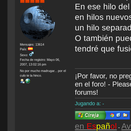
En ese hilo del
en hilos nuevo
un hilo separa
O también pued
Mensajes: 13614
tendré que fusi
País:
Sexo:
Fecha de registro: Mayo 06,
2007, 13:02:16 pm
No por mucho madrugar... por el
¡Por favor, no pr
culo te la hinco.
en el foro! - Plea
forums!
Jugando a: -
en
Es
pañ
ol
Av
-