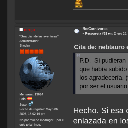
¡C
Re:Carnivores
cireja
«
Respuesta #51 en:
Enero 28, 
"Guardián de las aventuras"
Administrador
Cita de: nebtauro 
Shodan
P.D. Si pudieran 
que había subido
los agradecería.
por ser el usuario
Mensajes: 13614
País:
Sexo:
Hecho. Si esa 
Fecha de registro: Mayo 06,
2007, 13:02:16 pm
enlazada en lo
No por mucho madrugar... por el
culo te la hinco.