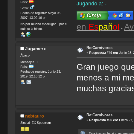
País:
Jugando a: -
Sexo:
Fecha de registro: Mayo 06,
2007, 13:02:16 pm
en
Es
pañ
ol
Av
No por mucho madrugar... por el
-
culo te la hinco.
Re:Carnivores
Jugamerx
«
Respuesta #49 en:
Junio 23, 
Ábaco
Mensajes: 1
Gran juego que
País:
Fecha de registro: Junio 23,
menos a mi me 
2019, 22:16:12 pm
muchas gracias 
Re:Carnivores
nebtauro
«
Respuesta #50 en:
Enero 27, 
Sinclair ZX Spectrum
Esta imagen ha sido redimension