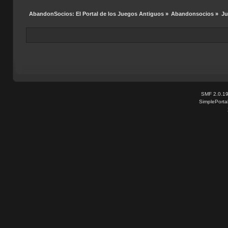
AbandonSocios: El Portal de los Juegos Antiguos
»
Abandonsocios
»
Ju
SMF 2.0.1
SimplePorta