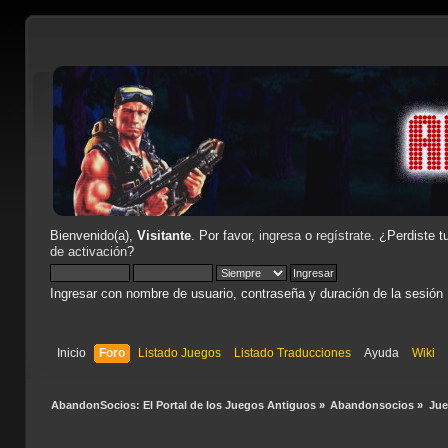
Bienvenido(a),
Visitante
. Por favor,
ingresa
o
regístrate
. ¿Perdiste t
de activación
?
Ingresar con nombre de usuario, contraseña y duración de la sesión
Inicio
Foro
Listado Juegos
Listado Traducciones
Ayuda
Wiki
AbandonSocios: El Portal de los Juegos Antiguos
»
Abandonsocios
»
Ju