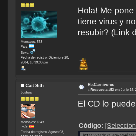
Hola! Me pone 
tiene virus y n
resubir? (Link 
Mensajes: 573
País:
Sexo:
Fecha de registro: Diciembre 20,
2004, 18:39:30 pm
Re:Carnivores
Cait Sith
«
Respuesta #53 en:
Junio 18, 
Joshua
El CD lo puede
Mensajes: 1843
Código:
[Seleccion
País:
Fecha de registro: Agosto 08,
https://archive.org/download