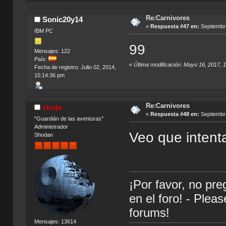
Re:Carnivores
Sonic20y14
«
Respuesta #47 en:
Septiembre
IBM PC
99
Mensajes: 122
País:
«
Última modificación: Mayo 16, 2017,
Fecha de registro: Julio 02, 2014,
15:14:36 pm
Re:Carnivores
cireja
«
Respuesta #48 en:
Septiembre
"Guardián de las aventuras"
Administrador
Veo que intenta
Shodan
¡Por favor, no pr
en el foro! - Plea
forums!
Mensajes: 13614