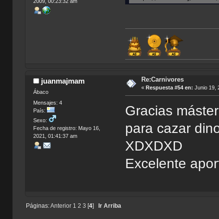
2009, 00:23:32 am
Re:Carnivores
juanmajmam
«
Respuesta #54 en:
Junio 19, 
Ábaco
Mensajes: 4
Gracias máster
País:
Sexo:
para cazar din
Fecha de registro: Mayo 16,
2021, 01:41:37 am
XDXDXD
Excelente aport
Páginas:
Anterior
1
2
3
[
4
]
Ir Arriba