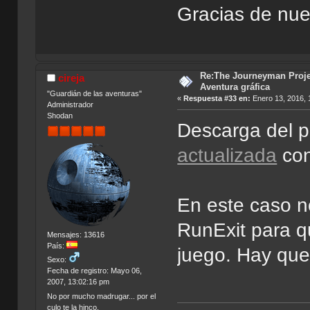
Gracias de nue
Re:The Journeyman Projec
cireja
Aventura gráfica
"Guardián de las aventuras"
«
Respuesta #33 en:
Enero 13, 2016, 
Administrador
Shodan
Descarga del 
actualizada
con
En este caso n
RunExit para qu
Mensajes: 13616
País:
juego. Hay que
Sexo:
Fecha de registro: Mayo 06,
2007, 13:02:16 pm
No por mucho madrugar... por el
culo te la hinco.