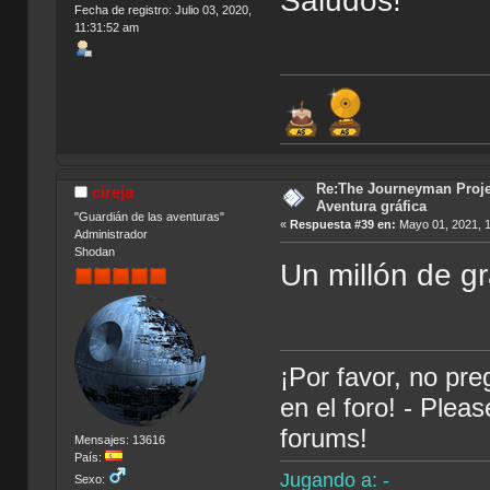
Saludos!
Fecha de registro: Julio 03, 2020,
11:31:52 am
Re:The Journeyman Projec
cireja
Aventura gráfica
"Guardián de las aventuras"
«
Respuesta #39 en:
Mayo 01, 2021, 
Administrador
Shodan
Un millón de gr
¡Por favor, no pr
en el foro! - Plea
forums!
Mensajes: 13616
País:
Jugando a: -
Sexo: