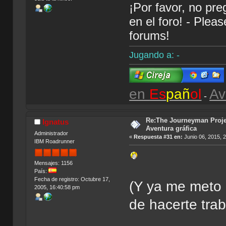
¡Por favor, no pr
en el foro! - Plea
forums!
Jugando a: -
en
Es
pañ
ol
Av
-
Re:The Journeyman Projec
Ignatus
Aventura gráfica
Administrador
«
Respuesta #31 en:
Junio 06, 2015, 
IBM Roadrunner
Mensajes: 1156
País:
Fecha de registro: Octubre 17,
(Y ya me meto 
2005, 16:40:58 pm
de hacerte tra