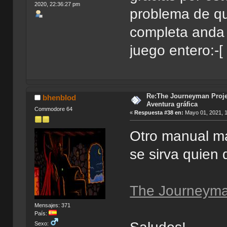
2020, 22:36:27 pm
problema de qu
completa anda t
juego entero:-[
Re:The Journeyman Projec
bhenblod
Aventura gráfica
Commodore 64
«
Respuesta #38 en:
Mayo 01, 2021, 
Otro manual má
se sirva quien 
The Journeyman
Mensajes: 371
País:
Sexo: