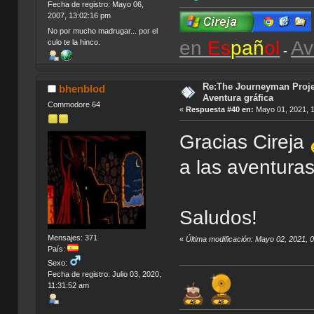
Fecha de registro: Mayo 06,
2007, 13:02:16 pm
No por mucho madrugar... por el
en
Es
pañ
ol
Av
culo te la hinco.
-
Re:The Journeyman Projec
bhenblod
Aventura gráfica
Commodore 64
«
Respuesta #40 en:
Mayo 01, 2021, 1
Gracias Cireja
a las aventuras
Saludos!
Mensajes: 371
«
Última modificación: Mayo 02, 2021, 
País:
Sexo:
Fecha de registro: Julio 03, 2020,
11:31:52 am