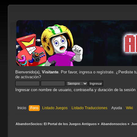
Bienvenido(a),
Visitante
. Por favor,
ingresa
o
regístrate
. ¿Perdiste t
de activación
?
Ingresar con nombre de usuario, contraseña y duración de la sesión
Inicio
Foro
Listado Juegos
Listado Traducciones
Ayuda
Wiki
AbandonSocios: El Portal de los Juegos Antiguos
»
Abandonsocios
»
Ju