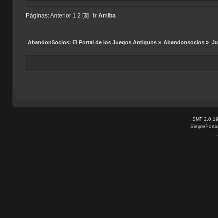
Páginas:
Anterior
1
2
[
3
]
Ir Arriba
AbandonSocios: El Portal de los Juegos Antiguos
»
Abandonsocios
»
Ju
SMF 2.0.1
SimplePorta