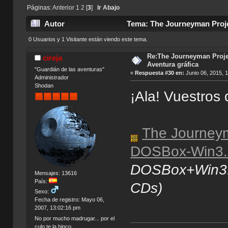
Páginas:
Anterior
1
2
[
3
]
Ir Abajo
Autor
Tema: The Journeyman Projec
0 Usuarios y 1 Visitante están viendo este tema.
Re:The Journeyman Projec
cireja
Aventura gráfica
"Guardián de las aventuras"
«
Respuesta #30 en:
Junio 06, 2015, 
Administrador
Shodan
¡Ala! Vuestros
The Journeyma
DOSBox-Win3.
DOSBox+Win3.11
Mensajes: 13616
País:
CDs)
Sexo:
Fecha de registro: Mayo 06,
2007, 13:02:16 pm
No por mucho madrugar... por el
culo te la hinco.