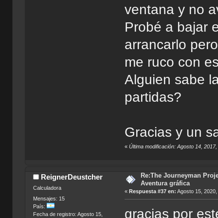
ventana y no a
Probé a bajar e
arrancarlo per
me ruco con es
Alguien sabe l
partidas?
Gracias y un s
«
Última modificación: Agosto 14, 2017
Re:The Journeyman Projec
ReignerDeustcher
Aventura gráfica
Calculadora
«
Respuesta #37 en:
Agosto 15, 2020,
Mensajes: 15
País:
gracias por est
Fecha de registro: Agosto 15,