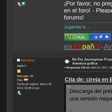
¡Por favor, no pr
en el foro! - Plea
forums!
Jugando a: -
en
Es
pañ
ol
Av
-
Re:The Journeyman Projec
davoker
Aventura gráfica
Apple II
«
Respuesta #34 en:
Abril 20, 2017, 1
Mensajes: 60
Cita de: cireja en
País:
Fecha de registro: Marzo 05,
2013, 03:08:13 am
Descarga del pr
una versión mejo