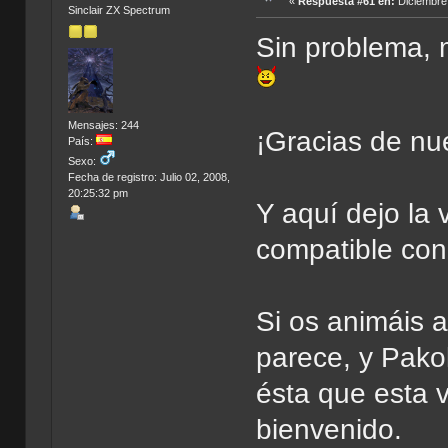
«
Respuesta #61 en:
Diciembre 
Sinclair ZX Spectrum
Sin problema,
Mensajes: 244
¡Gracias de n
País:
Sexo:
Fecha de registro: Julio 02, 2008,
20:25:32 pm
Y aquí dejo la 
compatible co
Si os animáis 
parece, y Pakol
ésta que esta v
bienvenido.