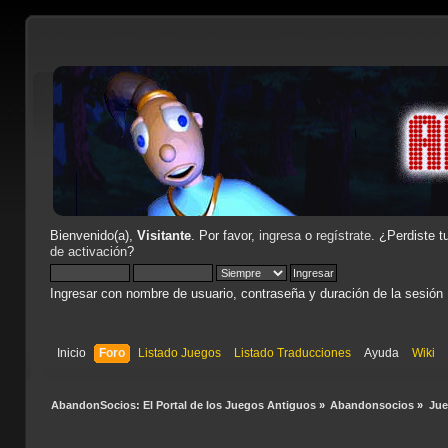
Bienvenido(a),
Visitante
. Por favor,
ingresa
o
regístrate
. ¿Perdiste t
de activación
?
Ingresar con nombre de usuario, contraseña y duración de la sesión
Inicio
Foro
Listado Juegos
Listado Traducciones
Ayuda
Wiki
AbandonSocios: El Portal de los Juegos Antiguos
»
Abandonsocios
»
Ju