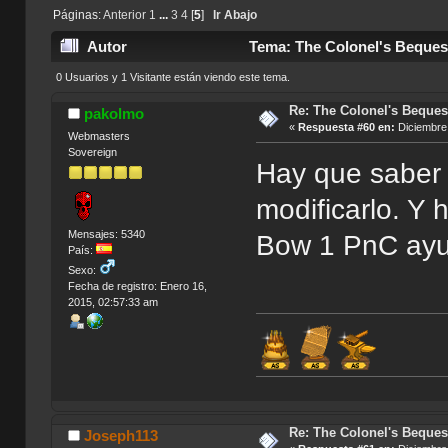
Páginas:
Anterior
1
...
3
4
[
5
]
Ir Abajo
Autor
Tema: The Colonel's Bequest
0 Usuarios y 1 Visitante están viendo este tema.
Re: The Colonel's Bequest
pakolmo
«
Respuesta #60 en:
Diciembre 
Webmasters
Sovereign
Hay que saber
modificarlo. Y 
Mensajes: 5340
Bow 1 PnC ay
País:
Sexo:
Fecha de registro: Enero 16,
2015, 02:57:33 am
Re: The Colonel's Bequest
Joseph113