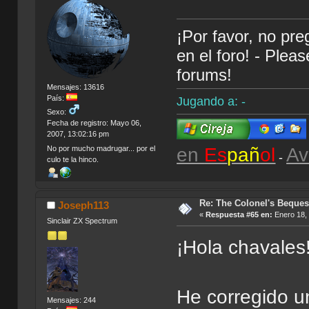
¡Por favor, no pr
en el foro! - Plea
forums!
Mensajes: 13616
País:
Jugando a: -
Sexo:
Fecha de registro: Mayo 06,
2007, 13:02:16 pm
en
Es
pañ
ol
Av
No por mucho madrugar... por el
-
culo te la hinco.
Re: The Colonel's Bequest
Joseph113
«
Respuesta #65 en:
Enero 18, 
Sinclair ZX Spectrum
¡Hola chavales
He corregido u
Mensajes: 244