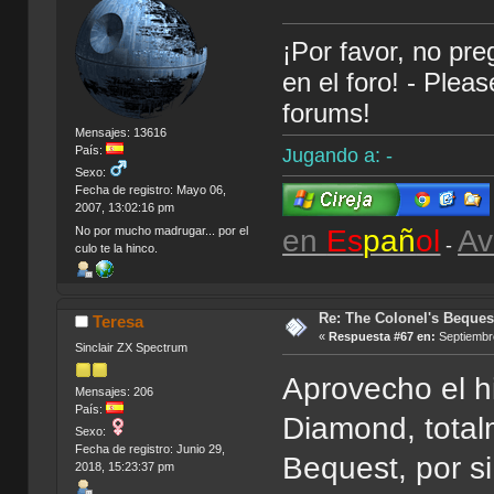
¡Por favor, no pr
en el foro! - Plea
forums!
Mensajes: 13616
País:
Jugando a: -
Sexo:
Fecha de registro: Mayo 06,
2007, 13:02:16 pm
en
Es
pañ
ol
Av
No por mucho madrugar... por el
-
culo te la hinco.
Re: The Colonel's Bequest
Teresa
«
Respuesta #67 en:
Septiembre
Sinclair ZX Spectrum
Aprovecho el h
Mensajes: 206
País:
Diamond, total
Sexo:
Fecha de registro: Junio 29,
Bequest, por s
2018, 15:23:37 pm