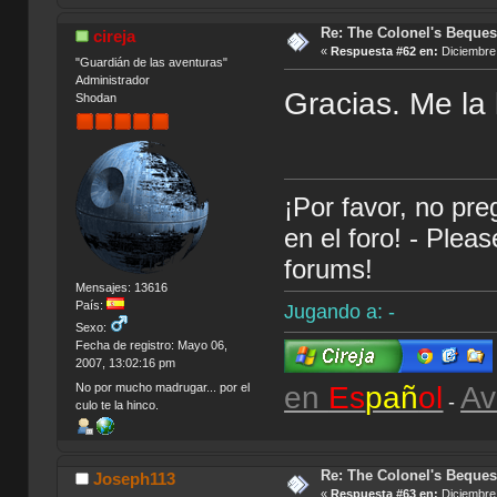
Re: The Colonel's Bequest
cireja
«
Respuesta #62 en:
Diciembre 
"Guardián de las aventuras"
Administrador
Gracias. Me la 
Shodan
¡Por favor, no pr
en el foro! - Plea
forums!
Mensajes: 13616
País:
Jugando a: -
Sexo:
Fecha de registro: Mayo 06,
2007, 13:02:16 pm
en
Es
pañ
ol
Av
No por mucho madrugar... por el
-
culo te la hinco.
Re: The Colonel's Bequest
Joseph113
«
Respuesta #63 en:
Diciembre 