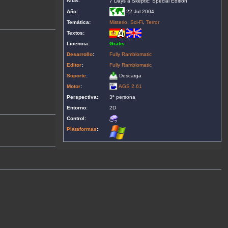
Alias:
7 Days a Skeptic: Special Edition
Año:
22 Jul 2004
Temática:
Misterio
,
Sci-Fi
,
Terror
Textos:
Licencia:
Gratis
Desarrollo
:
Fully Ramblomatic
Editor
:
Fully Ramblomatic
Soporte
:
Descarga
Motor
:
AGS 2.61
Perspectiva:
3ª persona
Entorno:
2D
Control:
Plataformas
: