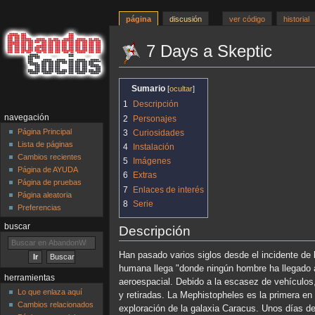
página
discusión
ver código
historial
7 Days a Skeptic
Ir
Ir
Sumario
a
a
1
Descripción
la
la
navegación
2
Personajes
navegación
búsqueda
Página Principal
3
Curiosidades
Lista de páginas
4
Instalación
Cambios recientes
5
Imágenes
Página de AYUDA
6
Extras
Página de pruebas
7
Enlaces de interés
Página aleatoria
8
Serie
Preferencias
buscar
Descripción
Han pasado varios siglos desde el incidente de
humana llega "donde ningún hombre ha llegado an
herramientas
aeroespacial. Debido a la escasez de vehículos
Lo que enlaza aquí
y retiradas. La Mephistopheles es la primera en
Cambios relacionados
exploración de la galaxia Caracus. Unos días des