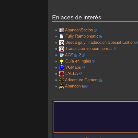
Enlaces de interés
AbandonSocios
Fully Ramblomatic
Descarga y Traducción Special Edition
Traducción versión normal
AGS
2
Guía en inglés
VGMaps
LAELA
Adventure Gamers
Abandonia