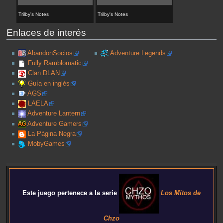
Trilby's Notes
Trilby's Notes
Enlaces de interés
AbandonSocios
Adventure Legends
Fully Ramblomatic
Clan DLAN
Guía en inglés
AGS
LAELA
Adventure Lantern
Adventure Gamers
La Página Negra
MobyGames
Este juego pertenece a la serie
Los Mitos de
Chzo