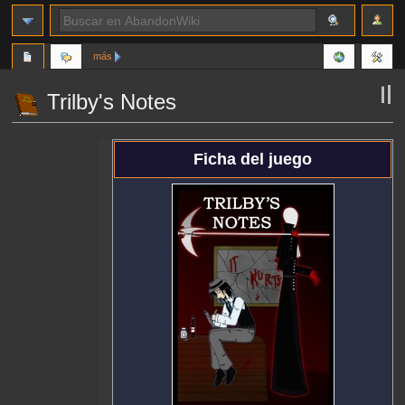
más
Trilby's Notes
Ir
Ir
Ficha del juego
a
a
la
la
navegación
búsqueda