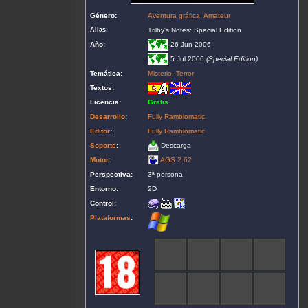
Género:
Aventura gráfica
,
Amateur
Alias:
Trilby's Notes: Special Edition
Año:
26 Jun 2006
5 Jul 2006
(Special Edition)
Temática:
Misterio
,
Terror
Textos:
Licencia:
Gratis
Desarrollo
:
Fully Ramblomatic
Editor
:
Fully Ramblomatic
Soporte
:
Descarga
Motor
:
AGS 2.62
Perspectiva:
3ª persona
Entorno:
2D
Control:
Plataformas
: