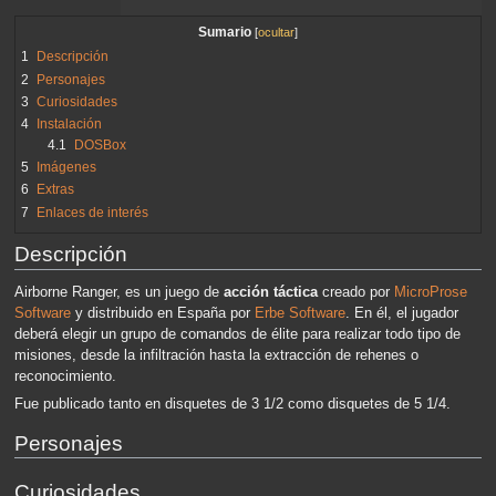
Sumario
1
Descripción
2
Personajes
3
Curiosidades
4
Instalación
4.1
DOSBox
5
Imágenes
6
Extras
7
Enlaces de interés
Descripción
Airborne Ranger, es un juego de
acción táctica
creado por
MicroProse
Software
y distribuido en España por
Erbe Software
. En él, el jugador
deberá elegir un grupo de comandos de élite para realizar todo tipo de
misiones, desde la infiltración hasta la extracción de rehenes o
reconocimiento.
Fue publicado tanto en disquetes de 3 1/2 como disquetes de 5 1/4.
Personajes
Curiosidades