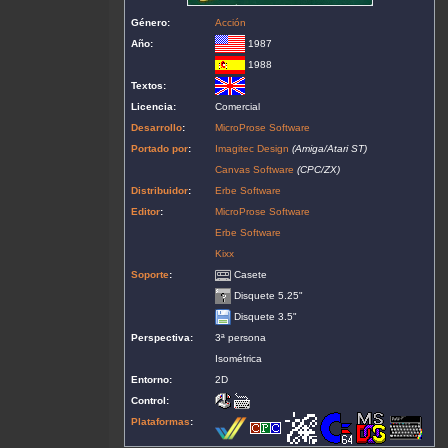
Género:
Acción
Año:
1987
1988
Textos:
Licencia:
Comercial
Desarrollo
:
MicroProse Software
Portado por
:
Imagitec Design
(Amiga/Atari ST)
Canvas Software
(CPC/ZX)
Distribuidor
:
Erbe Software
Editor
:
MicroProse Software
Erbe Software
Kixx
Soporte
:
Casete
Disquete 5.25"
Disquete 3.5"
Perspectiva:
3ª persona
Isométrica
Entorno:
2D
Control:
Plataformas
: