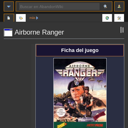
más
Airborne Ranger
Ir
Ir
Ficha del juego
a
a
la
la
navegación
búsqueda