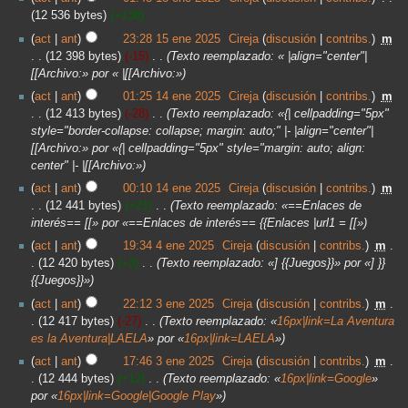
12 536 bytes
+138
act
ant
23:28 15 ene 2025
‎
Cireja
discusión
contribs.
‎
m
12 398 bytes
-15
‎
Texto reemplazado: « |align="center"|
[[Archivo:» por « |[[Archivo:»
act
ant
01:25 14 ene 2025
‎
Cireja
discusión
contribs.
‎
m
12 413 bytes
-28
‎
Texto reemplazado: «{| cellpadding="5px"
style="border-collapse: collapse; margin: auto;" |- |align="center"|
[[Archivo:» por «{| cellpadding="5px" style="margin: auto; align:
center" |- |[[Archivo:»
act
ant
00:10 14 ene 2025
‎
Cireja
discusión
contribs.
‎
m
12 441 bytes
+21
‎
Texto reemplazado: «==Enlaces de
interés== [[» por «==Enlaces de interés== {{Enlaces |url1 = [[»
act
ant
19:34 4 ene 2025
‎
Cireja
discusión
contribs.
‎
m
12 420 bytes
+3
‎
Texto reemplazado: «] {{Juegos}}» por «] }}
{{Juegos}}»
act
ant
22:12 3 ene 2025
‎
Cireja
discusión
contribs.
‎
m
12 417 bytes
-27
‎
Texto reemplazado: «
16px|link=La Aventura
es la Aventura|LAELA
» por «
16px|link=LAELA
»
act
ant
17:46 3 ene 2025
‎
Cireja
discusión
contribs.
‎
m
12 444 bytes
+12
‎
Texto reemplazado: «
16px|link=Google
»
por «
16px|link=Google|Google Play
»