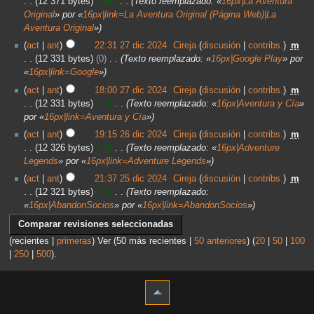
12 371 bytes
+40
‎
Texto reemplazado: «
16px|La Aventura
Original
» por «
16px|link=La Aventura Original (Página Web)|La
Aventura Original
»
act
ant
22:31 27 dic 2024
‎
Cireja
discusión
contribs.
‎
m
12 331 bytes
0
‎
Texto reemplazado: «
16px|Google Play
» por
«
16px|link=Google
»
act
ant
18:00 27 dic 2024
‎
Cireja
discusión
contribs.
‎
m
12 331 bytes
+5
‎
Texto reemplazado: «
16px|Aventura y Cía
»
por «
16px|link=Aventura y Cía
»
act
ant
19:15 26 dic 2024
‎
Cireja
discusión
contribs.
‎
m
12 326 bytes
+5
‎
Texto reemplazado: «
16px|Adventure
Legends
» por «
16px|link=Adventure Legends
»
act
ant
21:37 25 dic 2024
‎
Cireja
discusión
contribs.
‎
m
12 321 bytes
+5
‎
Texto reemplazado:
«
16px|AbandonSocios
» por «
16px|link=AbandonSocios
»
(recientes |
primeras
) Ver (50 más recientes |
50 anteriores
) (
20
|
50
|
100
|
250
|
500
).