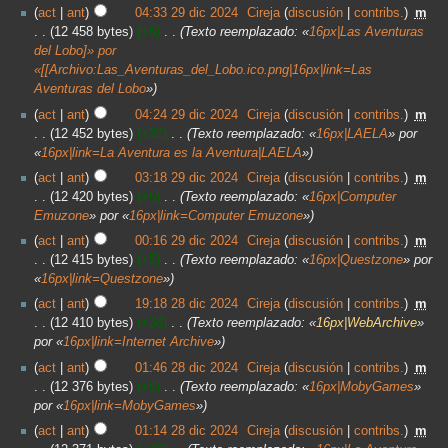
act
ant
04:33 29 dic 2024
‎
Cireja
discusión
contribs.
‎
m
12 458 bytes
+6
‎
Texto reemplazado: «
16px|Las Aventuras
del Lobo]» por
«[[Archivo:Las_Aventuras_del_Lobo.ico.png|16px|link=Las
Aventuras del Lobo
»
act
ant
04:24 29 dic 2024
‎
Cireja
discusión
contribs.
‎
m
12 452 bytes
+32
‎
Texto reemplazado: «
16px|LAELA
» por
«
16px|link=La Aventura es la Aventura|LAELA
»
act
ant
03:18 29 dic 2024
‎
Cireja
discusión
contribs.
‎
m
12 420 bytes
+5
‎
Texto reemplazado: «
16px|Computer
Emuzone
» por «
16px|link=Computer Emuzone
»
act
ant
00:16 29 dic 2024
‎
Cireja
discusión
contribs.
‎
m
12 415 bytes
+5
‎
Texto reemplazado: «
16px|Questzone
» por
«
16px|link=Questzone
»
act
ant
19:18 28 dic 2024
‎
Cireja
discusión
contribs.
‎
m
12 410 bytes
+34
‎
Texto reemplazado: «
16px|WebArchive
»
por «
16px|link=Internet Archive
»
act
ant
01:46 28 dic 2024
‎
Cireja
discusión
contribs.
‎
m
12 376 bytes
+5
‎
Texto reemplazado: «
16px|MobyGames
»
por «
16px|link=MobyGames
»
act
ant
01:14 28 dic 2024
‎
Cireja
discusión
contribs.
‎
m