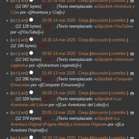
act
ant
17:33 14 mar 2025
‎
Cireja
discusión
contribs.
‎
m
12 087 bytes
-41
‎
Texto reemplazado: «
16px|link=Aventura y
Cía
» por «{{Aventura y Cía}}»
act
ant
16:09 14 mar 2025
‎
Cireja
discusión
contribs.
‎
m
12 128 bytes
-68
‎
Texto reemplazado: «
16px|link=YouTube
»
por «{{YouTube}}»
act
ant
14:30 14 mar 2025
‎
Cireja
discusión
contribs.
‎
12 196 bytes
-46
act
ant
03:50 14 mar 2025
‎
Cireja
discusión
contribs.
‎
m
12 242 bytes
-44
‎
Texto reemplazado: «
16px|link=Adventure
Legends
» por «{{Adventure Legends}}»
act
ant
21:49 13 mar 2025
‎
Cireja
discusión
contribs.
‎
m
12 286 bytes
-43
‎
Texto reemplazado: «
16px|link=Computer
Emuzone
» por «{{Computer Emuzone}}»
act
ant
20:09 13 mar 2025
‎
Cireja
discusión
contribs.
‎
m
12 329 bytes
-49
‎
Texto reemplazado: «
16px|link=Las
Aventuras del Lobo
» por «{{Las Aventuras del Lobo}}»
act
ant
20:05 13 mar 2025
‎
Cireja
discusión
contribs.
‎
m
12 378 bytes
-90
‎
Texto reemplazado: «
16px|link=La
Aventura Original (Página Web)|La Aventura Original
» por «{{La
Aventura Original}}»
act
ant
18:55 13 mar 2025
‎
Cireja
discusión
contribs.
‎
m