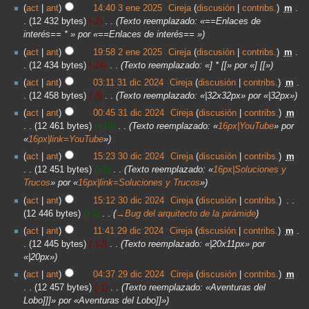
act
ant
14:40 3 ene 2025
‎
Cireja
discusión
contribs.
‎
m
12 432 bytes
-2
‎
Texto reemplazado: «==Enlaces de
interés== * » por «==Enlaces de interés== »
act
ant
19:58 2 ene 2025
‎
Cireja
discusión
contribs.
‎
m
12 434 bytes
-24
‎
Texto reemplazado: «] * [[» por «] [[»
act
ant
03:11 31 dic 2024
‎
Cireja
discusión
contribs.
‎
m
12 458 bytes
-3
‎
Texto reemplazado: «|32x32px» por «|32px»
act
ant
00:45 31 dic 2024
‎
Cireja
discusión
contribs.
‎
m
12 461 bytes
+10
‎
Texto reemplazado: «
16px|YouTube
» por
«
16px|link=YouTube
»
act
ant
15:23 30 dic 2024
‎
Cireja
discusión
contribs.
‎
m
12 451 bytes
+5
‎
Texto reemplazado: «
16px|Soluciones y
Trucos
» por «
16px|link=Soluciones y Trucos
»
act
ant
15:12 30 dic 2024
‎
Cireja
discusión
contribs.
‎
12 446 bytes
+1
‎
→‎Bug del arquitecto de la pirámide
act
ant
11:41 29 dic 2024
‎
Cireja
discusión
contribs.
‎
m
12 445 bytes
-12
‎
Texto reemplazado: «|20x11px» por
«|20px»
act
ant
04:37 29 dic 2024
‎
Cireja
discusión
contribs.
‎
m
12 457 bytes
-1
‎
Texto reemplazado: «Aventuras del
Lobo]]]» por «Aventuras del Lobo]]»