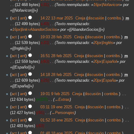
12 468 bytes
-31
‎
Texto reemplazado: «
16px|Nofavicon
» por
«{{Nofavicon}}»
act
ant
14:22 13 mar 2025
‎
Cireja
discusión
contribs.
‎
m
12 499 bytes
-40
‎
Texto reemplazado:
«
16px|link=AbandonSocios
» por «{{AbandonSocios}}»
act
ant
19:03 28 feb 2025
‎
Cireja
discusión
contribs.
‎
m
12 539 bytes
-20
‎
Texto reemplazado: «
20px|Inglés
» por
«{{Inglés}}»
act
ant
16:51 28 feb 2025
‎
Cireja
discusión
contribs.
‎
m
12 559 bytes
-50
‎
Texto reemplazado: «
20px|Español
» por
«{{Español}}»
act
ant
14:18 28 feb 2025
‎
Cireja
discusión
contribs.
‎
m
12 609 bytes
-25
‎
Texto reemplazado: «
20px|España
» por
«{{España}}»
act
ant
19:01 9 feb 2025
‎
Cireja
discusión
contribs.
‎
12 634 bytes
+207
‎
→‎Extras
act
ant
03:11 19 ene 2025
‎
Cireja
discusión
contribs.
‎
12 427 bytes
-56
‎
→‎Personajes
act
ant
01:52 18 ene 2025
‎
Cireja
discusión
contribs.
‎
12 483 bytes
-53
act
ant
01:48 18 ene 2025
‎
Cireja
discusión
contribs.
‎