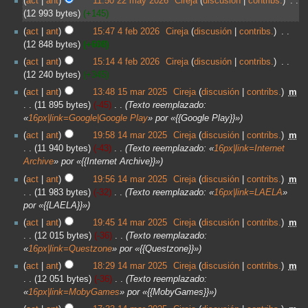
act
ant
11:50 22 may 2026
‎
Cireja
discusión
contribs.
‎
12 993 bytes
+145
act
ant
15:47 4 feb 2026
‎
Cireja
discusión
contribs.
‎
12 848 bytes
+608
act
ant
15:14 4 feb 2026
‎
Cireja
discusión
contribs.
‎
12 240 bytes
+345
act
ant
13:48 15 mar 2025
‎
Cireja
discusión
contribs.
‎
m
11 895 bytes
-45
‎
Texto reemplazado:
«
16px|link=Google|Google Play
» por «{{Google Play}}»
act
ant
19:58 14 mar 2025
‎
Cireja
discusión
contribs.
‎
m
11 940 bytes
-43
‎
Texto reemplazado: «
16px|link=Internet
Archive
» por «{{Internet Archive}}»
act
ant
19:56 14 mar 2025
‎
Cireja
discusión
contribs.
‎
m
11 983 bytes
-32
‎
Texto reemplazado: «
16px|link=LAELA
»
por «{{LAELA}}»
act
ant
19:45 14 mar 2025
‎
Cireja
discusión
contribs.
‎
m
12 015 bytes
-36
‎
Texto reemplazado:
«
16px|link=Questzone
» por «{{Questzone}}»
act
ant
18:29 14 mar 2025
‎
Cireja
discusión
contribs.
‎
m
12 051 bytes
-36
‎
Texto reemplazado:
«
16px|link=MobyGames
» por «{{MobyGames}}»