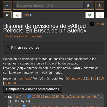
más
Ayuda
Historial de revisiones de «Alfred
Pelrock: En Busca de un Sueño»
Ver los registros de esta página
Ir
Ir
Filtrar revisiones
a
a
la
la
navegación
búsqueda
Selección de diferencias: marca las casillas correspondientes a las
versiones a comparar y pulsa Intro o el botón de abajo.
Leyenda:
(act)
= diferencias con la versión actual,
(ant)
= diferencias
con la versión anterior,
m
= edición menor.
(recientes |
primeras
) Ver (50 más recientes |
50 anteriores
) (
20
|
50
|
100
|
250
|
500
).
act
ant
12:58 22 may 2026
‎
Cireja
discusión
contribs.
‎
13 035 bytes
+42