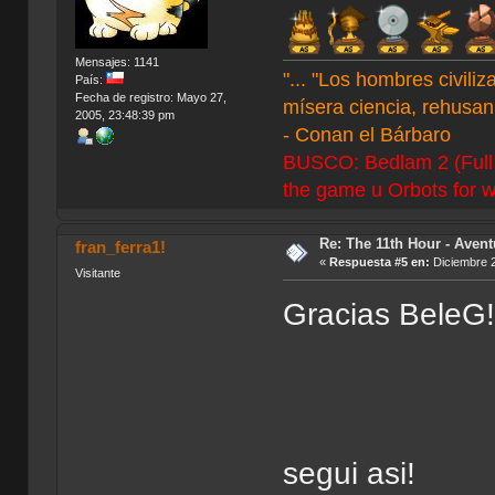
Mensajes: 1141
"... "Los hombres civil
País:
Fecha de registro: Mayo 27,
mísera ciencia, rehusan 
2005, 23:48:39 pm
- Conan el Bárbaro
BUSCO: Bedlam 2 (Full C
the game u Orbots for w
Re: The 11th Hour - Avent
fran_ferra1!
«
Respuesta #5 en:
Diciembre 2
Visitante
Gracias BeleG!
segui asi!