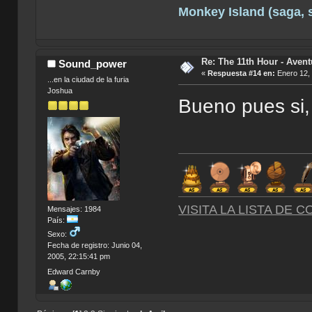
Monkey Island (saga, si
Re: The 11th Hour - Avent
Sound_power
«
Respuesta #14 en:
Enero 12, 
...en la ciudad de la furia
Joshua
Bueno pues si,
VISITA LA LISTA DE 
Mensajes: 1984
País:
Sexo:
Fecha de registro: Junio 04,
2005, 22:15:41 pm
Edward Carnby