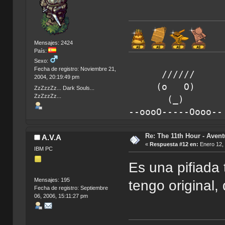
Mensajes: 2424
País:
Sexo:
Fecha de registro: Noviembre 21,
////// Hora d
2004, 20:19:49 pm
(o O) amigos 
ZzZzzZz... Dark Souls...
ZzZzzZz...
(_) SkaZz el
--oooO-----Oooo-
Re: The 11th Hour - Avent
A.V.A
«
Respuesta #12 en:
Enero 12, 
IBM PC
Es una pifiada
Mensajes: 195
tengo original,
Fecha de registro: Septiembre
06, 2006, 15:11:27 pm