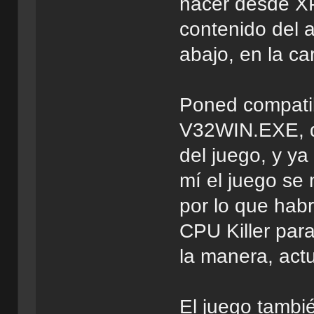
hacer desde XP
contenido del 
abajo, en la ca
Poned compatib
V32WIN.EXE, q
del juego, y ya
mí el juego se
por lo que hab
CPU Killer para
la manera, actu
El juego tambi