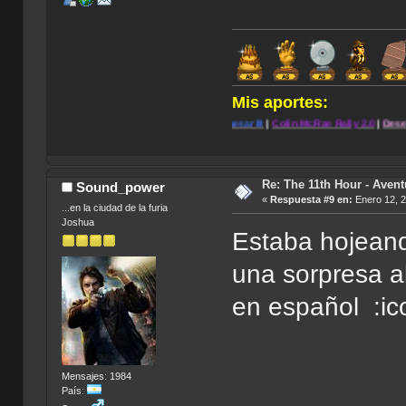
Mis aportes:
.
|
Blade:
The Edge of
Darkness
|
Caesar III
|
Colin McRae Rally 2.0
|
Desert Strike: Retu
.
Re: The 11th Hour - Avent
Sound_power
«
Respuesta #9 en:
Enero 12, 2
...en la ciudad de la furia
Joshua
Estaba hojeand
una sorpresa a
en español :i
Mensajes: 1984
País: