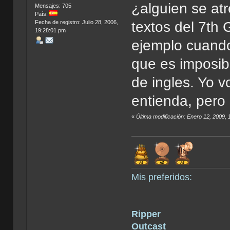
¿alguien se atr
Mensajes: 705
País:
Fecha de registro: Julio 28, 2006,
textos del 7th 
19:28:01 pm
ejemplo cuando
que es imposibl
de ingles. Yo v
entienda, pero
«
Última modificación: Enero 12, 2009,
Mis preferidos:
Ripper
Outcast