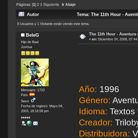
Páginas: [
1
]
2
3
Siguiente
Ir Abajo
Autor
Tema: The 11th Hour - Avent
0 Usuarios y 1 Visitante están viendo este tema.
The 11th Hour - Aventura 
BeleG
«
en:
Diciembre 24, 2008, 07:44
Hijo de Baal
Joshua
Año:
1996
Mensajes: 1723
País:
Género:
Aventu
Sexo:
Fecha de registro: Mayo 04,
Idioma:
Textos
2003, 18:16:58 pm
♠♠♠♠♠
Creador:
Trilob
Distribuidora:
Vi