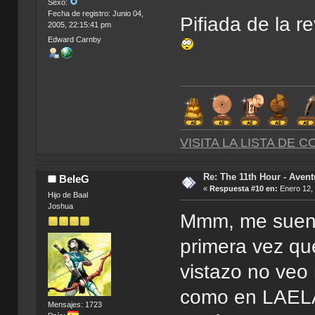
Sexo:
Fecha de registro: Junio 04,
Pifiada de la re
2005, 22:15:41 pm
Edward Carnby
VISITA LA LISTA DE 
Re: The 11th Hour - Avent
BeleG
«
Respuesta #10 en:
Enero 12, 
Hijo de Baal
Joshua
Mmm, me suena 
primera vez qu
vistazo no veo
como en LAELA
Mensajes: 1723