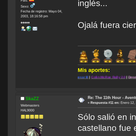
País:
inglés...
Sexo:
Fecha de registro: Mayo 04,
2003, 18:16:58 pm
Ojalá fuera cie
♠♠♠♠♠
Mis aportes:
.
|
Blade:
The Edge of
Darkness
|
Caesar III
|
Colin McRae Rally 2.0
|
Desert Strike: Retu
.
Re: The 11th Hour - Avent
SkaZZ
«
Respuesta #11 en:
Enero 12, 
Webmasters
HAL9000
Sólo salió en i
castellano fue