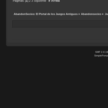
Páginas: [
1
]
2
3
Siguiente
Ir Arriba
AbandonSocios: El Portal de los Juegos Antiguos
»
Abandonsocios
»
Ju
SMF 2.0.1
SimplePorta