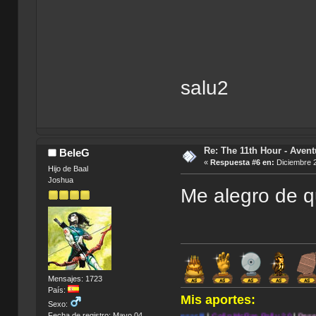
salu2
Re: The 11th Hour - Avent
BeleG
«
Respuesta #6 en:
Diciembre 2
Hijo de Baal
Joshua
Me alegro de q
Mensajes: 1723
País:
Mis aportes:
Sexo:
.
Fecha de registro: Mayo 04,