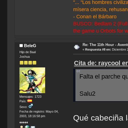
"... "Los hombres civil
mísera ciencia, rehusan 
- Conan el Bárbaro
BUSCO: Bedlam 2 (Full C
the game u Orbots for w
Re: The 11th Hour - Avent
BeleG
«
Respuesta #8 en:
Diciembre 2
Hijo de Baal
Joshua
Cita de: raycool e
Falta el parche 
Salu2
Mensajes: 1723
País:
Sexo:
Fecha de registro: Mayo 04,
Qué cabeciña la
2003, 18:16:58 pm
♠♠♠♠♠