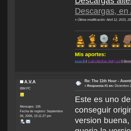
Descargas alte
Descargas, en
«
Última modificación: Abril 12, 2015, 
Mis aportes:
.
|
Blade:
The Edge of
Darkness
|
Caesar III
|
Colin McRae Rally 2.0
|
Desert Strike: Retu
.
Re: The 11th Hour - Avent
A.V.A
«
Respuesta #1 en:
Diciembre 2
IBM PC
Este es uno de
Mensajes: 195
conseguir orig
Fecha de registro: Septiembre
06, 2006, 15:11:27 pm
version buena, 
queria la versi