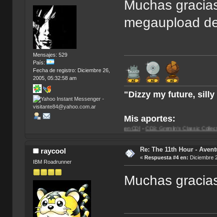
Muchas gracias
megaupload de 
Mensajes: 529
País:
Fecha de registro: Diciembre 26,
2005, 05:32:58 am
"Dizzy my future, sill
Mis aportes:
man Forever: The Arcade Game [Imagen CD]
-
CD3: Gremlin's Classic Collection [Imagen C
Re: The 11th Hour - Avent
raycool
«
Respuesta #4 en:
Diciembre 2
IBM Roadrunner
Muchas gracias