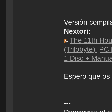
Versión compil
Nextor
):
The 11th Hou
(Trilobyte) [P
1 Disc + Manua
Espero que os
---