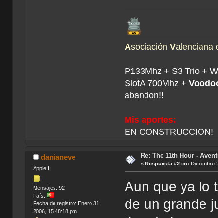
A
sociación
V
alenciana
P133Mhz + S3 Trio + 
SlotA 700Mhz +
Voodoo
abandon!!
Mis aportes:
EN CONSTRUCCION!
Re: The 11th Hour - Avent
danianeve
«
Respuesta #2 en:
Diciembre 2
Apple II
Aun que ya lo t
Mensajes: 92
País:
de un grande ju
Fecha de registro: Enero 31,
2006, 15:48:18 pm