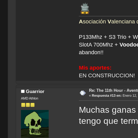
A
sociación
V
alenciana
P133Mhz + S3 Trio + 
SlotA 700Mhz +
Voodoo
abandon!!
Mis aportes:
EN CONSTRUCCION!
Re: The 11th Hour - Avent
Guarrior
«
Respuesta #13 en:
Enero 12, 
AMD Athlon
Muchas ganas t
tengo que term