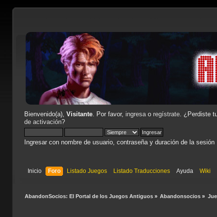
Bienvenido(a),
Visitante
. Por favor,
ingresa
o
regístrate
. ¿Perdiste t
de activación
?
Ingresar con nombre de usuario, contraseña y duración de la sesión
Inicio
Foro
Listado Juegos
Listado Traducciones
Ayuda
Wiki
AbandonSocios: El Portal de los Juegos Antiguos
»
Abandonsocios
»
Ju