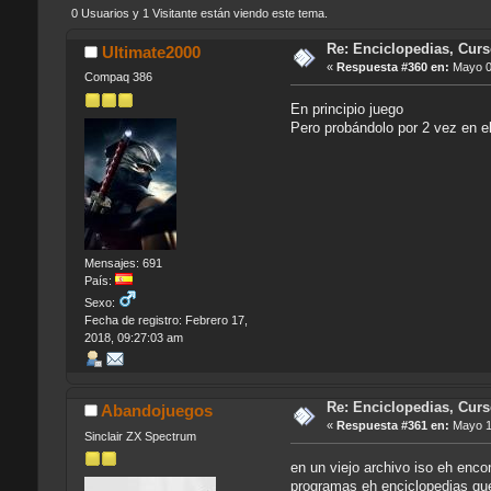
0 Usuarios y 1 Visitante están viendo este tema.
Re: Enciclopedias, Cur
Ultimate2000
«
Respuesta #360 en:
Mayo 01
Compaq 386
En principio juego
Pero probándolo por 2 vez en el
Mensajes: 691
País:
Sexo:
Fecha de registro: Febrero 17,
2018, 09:27:03 am
Re: Enciclopedias, Cur
Abandojuegos
«
Respuesta #361 en:
Mayo 12
Sinclair ZX Spectrum
en un viejo archivo iso eh enco
programas eh enciclopedias que