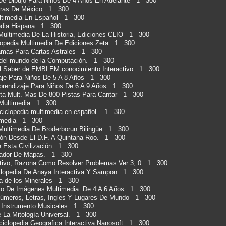
Dibujo Para Niños De 4 Años En Adelante 1 300
eteras De México 1 300
ultimedia En Español 1 300
edia Hispana 1 300
Multimedia De La Historia, Ediciones CLIO 1 300
lopedia Multimedia De Ediciones Zeta 1 300
amas Para Cartas Astrales 1 300
a del mundo de la Computación. 1 300
del Saber de EMBLEM conocimiento Interactivo 1 300
aje Para Niños De 5 A 8 Años 1 300
rendizaje Para Niños De 6 A 9 Años 1 300
Zeta Mult. Mas De 800 Pistas Para Cantar 1 300
a Multimedia 1 300
lopedia multimedia en español. 1 300
ltimedia 1 300
 Multimedia De Broderborun Bilingüe 1 300
ón Desde El D.F. A Quintana Roo. 1 300
 Esta Civilización 1 300
reador De Mapas. 1 300
tivo, Razona Como Resolver Problemas Ver 3,.0 1 300
clopedia De Anaya Interactiva Y Sampon 1 300
a de los Minerales 1 300
io De Imágenes Multimedia De 4 A 6 Años 1 300
Números, Letras, Ingles Y Lugares De Mundo 1 300
s Instrumento Musicales 1 300
e La Mitología Universal. 1 300
clopedia Geografica Interactiva Nanosoft 1 300