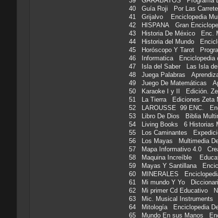
39 GARABATOS Programa De 
40 Guía Roji Por Las Carr
41 Grijalvo Enciclopedia M
42 HISPANA Gran Enciclop
43 Historia De México Enc. 
44 Historia del Mundo Encic
45 Horóscopo Y Tarot Progr
46 Informatica Enciclopedi
47 Isla del Saber Las Isla 
48 Juega Palabras Aprendiz
49 Juego De Matemáticas Ap
50 Karaoke I y II Edición. 
51 La Tierra Ediciones Zet
52 LAROUSSE 99 ENC. Encic
53 Libro De Dios Biblia Mu
54 Living Books 6 Historias
55 Los Caminantes Expedici
56 Los Mayas Multimedia De
57 Mapa Informativo 4.0 C
58 Maquina Increíble Educa
59 Mayas Y Santillana Enci
60 MINERALES Enciclopedi
61 Mi mundo Y Yo Diccionar
62 Mi primer Cd Educativo 
63 Mic. Musical Instrument
64 Mitología Enciclopedia D
65 Mundo En sus Manos Enci