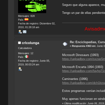
Seguro que alguna aparece, muc
Tengo un par de ellas pendient
Mensajes: 828
País:
Fecha de registro: Diciembre 02,
2010, 01:28:18 am
Avisadme 
Re: Enciclopedias, Cur
crlcolunga
«
Respuesta #363 en:
Junio 0
Calculadora
Mensajes: 12
Microsoft Dinosaurs (1993)
País:
https://uploadboy.com/sxzas5m4
Fecha de registro: Junio 05,
2019, 00:03:24 am
Microsoft Encarta 1994 (1993)
https://uploadboy.com/fayhg71
Caminantes (1996)
https://uploadboy.com/dch1lrz
Estos programas venían inclui
Muy apenas funcionan en wind
«
Última modificación: Junio 06, 2019