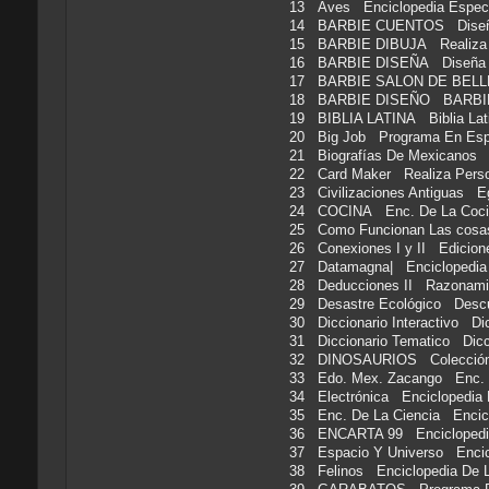
13 Aves Enciclopedia Espe
14 BARBIE CUENTOS Diseña 
15 BARBIE DIBUJA Realiza 
16 BARBIE DISEÑA Diseña 
17 BARBIE SALON DE B
18 BARBIE DISEÑO BARB
19 BIBLIA LATINA Biblia Lat
20 Big Job Programa En Es
21 Biografías De Mexicanos
22 Card Maker Realiza Pers
23 Civilizaciones Antiguas 
24 COCINA Enc. De La Coci
25 Como Funcionan Las cosa
26 Conexiones I y II Edici
27 Datamagna| Enciclopedia
28 Deducciones II Razona
29 Desastre Ecológico Desc
30 Diccionario Interactivo 
31 Diccionario Tematico Di
32 DINOSAURIOS Colección 
33 Edo. Mex. Zacango Enc.
34 Electrónica Enciclopedia 
35 Enc. De La Ciencia Enci
36 ENCARTA 99 Enciclopedi
37 Espacio Y Universo Encic
38 Felinos Enciclopedia D