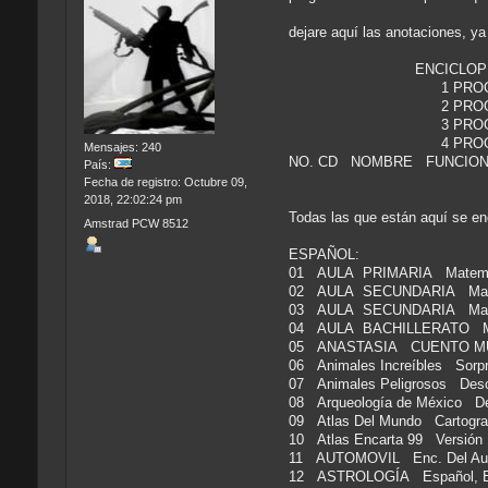
dejare aquí las anotaciones, y
ENCICLOPEDIAS MU
1 PROGRAMA A P
2 PROGRAMAS 1
3 PROGRAMAS 2
4 PROGRAMAS 
Mensajes: 240
NO. CD NOMBRE FUNCIO
País:
Fecha de registro: Octubre 09,
2018, 22:02:24 pm
Todas las que están aquí se en
Amstrad PCW 8512
ESPAÑOL:
01 AULA PRIMARIA Matemát
02 AULA SECUNDARIA Matem
03 AULA SECUNDARIA Mate
04 AULA BACHILLERATO 
05 ANASTASIA CUENTO M
06 Animales Increíbles Sorp
07 Animales Peligrosos Des
08 Arqueología de México D
09 Atlas Del Mundo Cartog
10 Atlas Encarta 99 Versió
11 AUTOMOVIL Enc. Del Aut
12 ASTROLOGÍA Español, En