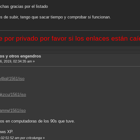
has gracias por el listado
es de subir, tengo que sacar tiempo y comprobar si funcionan.
por privado por favor si los enlaces están caí
sos y otros engendros
6, 2019, 02:34:35 am »
liql/1561/iso
gkzcu/1561/iso
oamrw/1561/iso
dos en computadoras de los 90s que tuve.
ows XP.
, 02:51:52 am por crlcolunga
»