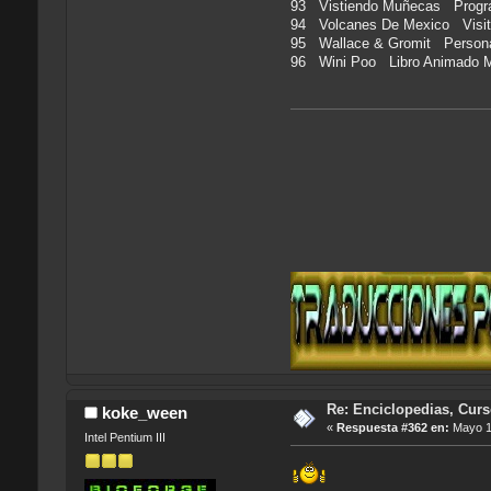
93 Vistiendo Muñecas Progr
94 Volcanes De Mexico Visi
95 Wallace & Gromit Persona
96 Wini Poo Libro Animado
Re: Enciclopedias, Cur
koke_ween
«
Respuesta #362 en:
Mayo 12
Intel Pentium III