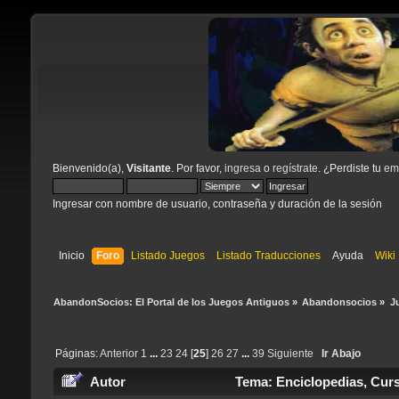
Bienvenido(a),
Visitante
. Por favor,
ingresa
o
regístrate
. ¿Perdiste tu
ema
Ingresar con nombre de usuario, contraseña y duración de la sesión
Inicio
Foro
Listado Juegos
Listado Traducciones
Ayuda
Wiki
AbandonSocios: El Portal de los Juegos Antiguos
»
Abandonsocios
»
J
Páginas:
Anterior
1
...
23
24
[
25
]
26
27
...
39
Siguiente
Ir Abajo
Autor
Tema: Enciclopedias, Curs