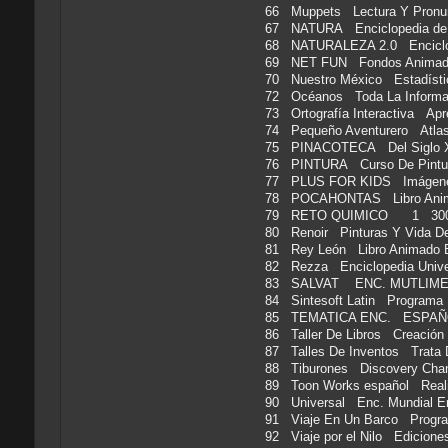
66 Muppets Lectura Y Pronu
67 NATURA Enciclopedia de
68 NATURALEZA 2.0 Enciclo
69 NET FUN Fondos Animados
70 Nuestro México Estadíst
72 Océanos Toda La Infor
73 Ortografía Interactiva Ap
74 Pequeño Aventurero Atla
75 PINACOTECA Del Siglo XI
76 PINTURA Curso De Pint
77 PLUS FOR KIDS Imágene
78 POCAHONTAS Libro Anim
79 RETO QUIMICO 1 3
80 Renoir Pinturas Y Vida 
81 Rey León Libro Animad
82 Rezza Enciclopedia Uni
83 SALVAT ENC. MUTLIM
84 Sintesoft Latin Programa
85 TEMATICA ENC. ESPAÑ
86 Taller De Libros Creació
87 Talles De Inventos Trata
88 Tiburones Discovery C
89 Toon Works español Real
90 Universal Enc. Mundial
91 Viaje En Un Barco Progr
92 Viaje por el Nilo Edicio