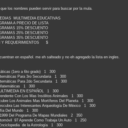
a que los nombres pueden servir para buscar por la mula.
LTIMEDIA EDUCATIVAS
RECIO DE LISTA
5% DESCUENTO
5% DESCUENTO
35% DESCUENTO
N Y REQUERIMIENTOS $
cuentran en español. me eh salteado y no eh agregado la lista en ingles.
icas (1ero a 6to grado) 1 300
áticas Para 3ro Secundaria 1 300
máticas Para 2do Secundaria 1 300
Matemáticas 1 300
ULTIMEDIA EN ESPAÑOL 1 300
rendente Con Los Mas Insólitos Animales 1 300
cubre Los Animales Mas Mortíferos Del Planeta 1 300
escubra Las Interesantes Arqueología De México 1 300
rafía Del Mundo 1 300
n 1999 Del Programa De Mapas Mundiales 2 350
omóvil 97 Aprende Como Trabaja Un Auto 1 250
ciclopedia de la Astrología 1 300