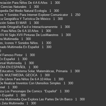
nciación Para Niños De 4 A 6 Años 1 300
 Ciencias Naturales 1 300
pedia Del Medio Natural Ecología 1 300
 Y Sonidos Para Internet Explorer Comunicator 1 250
ica Geográfica Y Turística De México 1 300
mación Sobre El MAR 1 300
rende Ortografía Facil e Interactivamenmte 1 300
s Para Niños De 6 A 10 Años 1 300
V Al Siglo XVII Pinturas De LosMaestros 1 300
ura Multimedia 1 300
s, Iconos Y Sonidos Niños. 1 300
ado Multimedia En Español 1 300
00
Del Famoso Pintor 1 300
o En Español 1 300
versal Multimedia 1 300
EDIA EN ESPAÑOL 1 300
 Educativo, Sistema Solar, Matemáticas, Primaria 1 300
OL MULTIMEDIA, GECICA 1 300
n De Libros Para Niños De 6 A 10 Años 1 300
 De Realizar Inventos Con Utensilios Simples 1 300
hannel 1 300
iza Los Personajes De Comics “Español” 1 300
 En Español 1 300
ama Multimedia Que Explora Las Partes De Un Barco 1 300
nes Zeta Multimedia 1 300