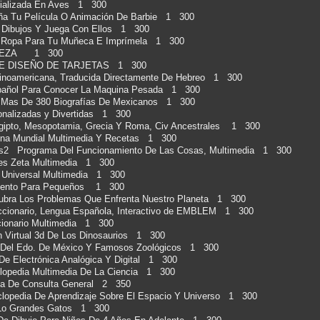
cializada En Aves 1 300
Tu Película O Animación De Barbie 1 300
Dibujos Y Juega Con Ellos 1 300
Ropa Para Tu Muñeca E Imprímela 1 300
ELLEZA 1 300
IE DISEÑO DE TARJETAS 1 300
inoamericana, Traducida Directamente De Hebreo 1 300
pañol Para Conocer La Maquina Pesada 1 300
 Mas De 380 Biografías De Mexicanos 1 300
onalizadas y Divertidas 1 300
Egipto, Mesopotamia, Grecia Y Roma, Civ Ancestrales 1 300
na Mundial Multimedia Y Recetas 1 300
s2 Programa Del Funcionamiento De Las Cosas, Multimedia 1 300
ones Zeta Multimedia 1 300
 Universal Multimedia 1 300
miento Para Pequeños 1 300
ubra Los Problemas Que Enfrenta Nuestro Planeta 1 300
Diccionario, Lengua Española, Interactivo de EMBLEM 1 300
ccionario Multimedia 1 300
Virtual 3d De Los Dinosaurios 1 300
 Del Edo. De México Y Famosos Zoológicos 1 300
De Electrónica Analógica Y Digital 1 300
clopedia Multimedia De La Ciencia 1 300
a De Consulta General 2 350
lopedia De Aprendizaje Sobre El Espacio Y Universo 1 300
e Lo Grandes Gatos 1 300