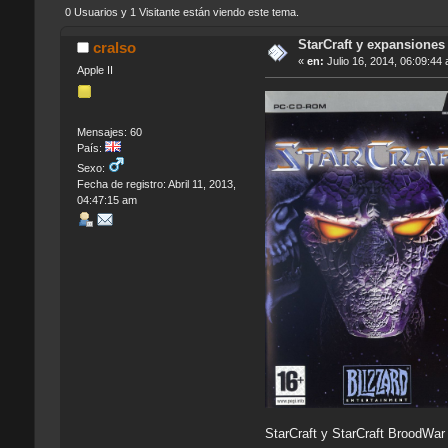
0 Usuarios y 1 Visitante están viendo este tema.
StarCraft y expansiones
cralso
«
en:
Julio 16, 2014, 06:09:44
Apple II
Mensajes: 60
País:
Sexo:
Fecha de registro: Abril 11, 2013,
04:47:15 am
StarCraft y StarCraft BroodWar