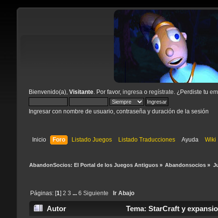
Bienvenido(a),
Visitante
. Por favor,
ingresa
o
regístrate
. ¿Perdiste tu
ema
Ingresar con nombre de usuario, contraseña y duración de la sesión
Inicio
Foro
Listado Juegos
Listado Traducciones
Ayuda
Wiki
AbandonSocios: El Portal de los Juegos Antiguos
»
Abandonsocios
»
J
Páginas: [
1
]
2
3
...
6
Siguiente
Ir Abajo
Autor
Tema: StarCraft y expansio