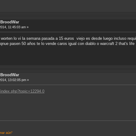
ft BroodWar
2014, 11:45:03 am »
orten lo vi la semana pasada a 15 euros viejo es desde luego incluso requier
nue pasen 50 años te lo vende caros igual con diablo o warcraft 2 that's life
ft BroodWar
2014, 13:02:05 pm »
/index.php?topic=12294.0
inar aún"