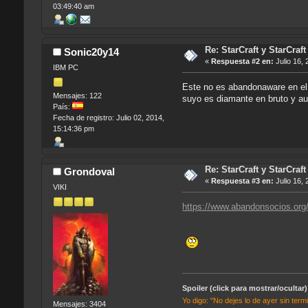
03:49:40 am
Re: StarCraft y StarCra
Sonic20y14
«
Respuesta #2 en:
Julio 16, 
IBM PC
Este no es abandonaware en el w
Mensajes: 122
suyo es diamante en bruto y auq
País:
Fecha de registro: Julio 02, 2014,
15:14:36 pm
Re: StarCraft y StarCra
Grondoval
«
Respuesta #3 en:
Julio 16, 
VIKI
https://www.abandonsocios.org
Spoiler (click para mostrar/ocultar)
Yo digo: "No dejes lo de ayer sin term
Mensajes: 3404