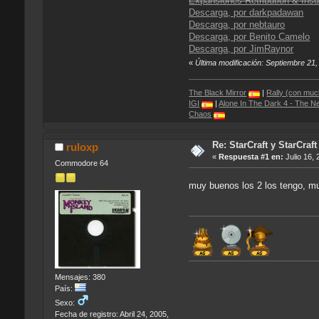
Expansiones Retribution & Insu
Descarga, por darkpadawan
Descarga, por nebtauro
Descarga, por Benito Camelo
Descarga, por JimRaynor
«
Última modificación: Septiembre 21
The Black Mirror
|
Rally (con mu
IGI
|
Alone In The Dark 4 - The 
Chaos
Re: StarCraft y StarCra
ruloxp
«
Respuesta #1 en:
Julio 16, 
Commodore 64
muy buenos los 2 los tengo, m
Mensajes: 380
País:
Sexo:
Fecha de registro: Abril 24, 2005,