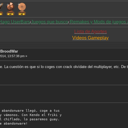
Hago UserBars
Juegos que busco
Remakes y Mods de juegos 
/
/
Lista de Aportes
Videos Gameplay
ft BroodWar
2014, 13:57:38 pm »
La cuestión es que si lo coges con crack olvídate del multiplayer, etc. De t
onware llegó, coge a tus
os. Con Kendo el friki y
do, lo pasaremos guay.
e abandonware!