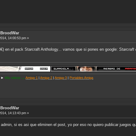
ft BroodWar
2014, 14:00:53 pm »
3€) en el pack Starcraft Anthology... vamos que si pones en google:
Starcraft
►
Mis videos →
Amiga-1
|
Amiga-2
|
Amiga-3
|
Portables Amiga
ft BroodWar
2014, 14:13:43 pm »
 admin, si es asi que eliminen el post, yo por eso no quiero publicar juegos q