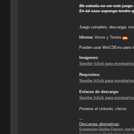
Me extraña no ver este juego
En tal caso supongo tendre q
Juego completo, descargar, mon
Idioma:
Voces y Textos
Pueden usar WinCDEmu para m
Imagenes:
Spoiler (click para mostrar/oc
Requisitos:
Spoiler (click para mostrar/oc
Enlaces de descarga:
Spoiler (click para mostrar/oc
Poneros el cinturón, chicos.
---
Descargas alternativas
:
Expansión Stellar Forces, por 