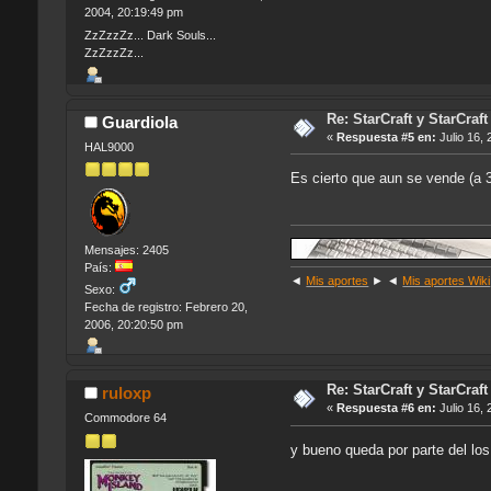
2004, 20:19:49 pm
ZzZzzZz... Dark Souls...
ZzZzzZz...
Re: StarCraft y StarCra
Guardiola
«
Respuesta #5 en:
Julio 16, 
HAL9000
Es cierto que aun se vende (a 
Mensajes: 2405
País:
◄
Mis aportes
► ◄
Mis aportes Wiki
Sexo:
Fecha de registro: Febrero 20,
2006, 20:20:50 pm
Re: StarCraft y StarCra
ruloxp
«
Respuesta #6 en:
Julio 16, 
Commodore 64
y bueno queda por parte del los