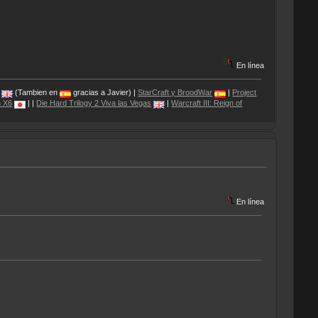
En línea
(Tambien en
gracias a Javier) |
StarCraft y BroodWar
|
Project
 X6
| |
Die Hard Trilogy 2 Viva las Vegas
|
Warcraft III: Reign of
En línea