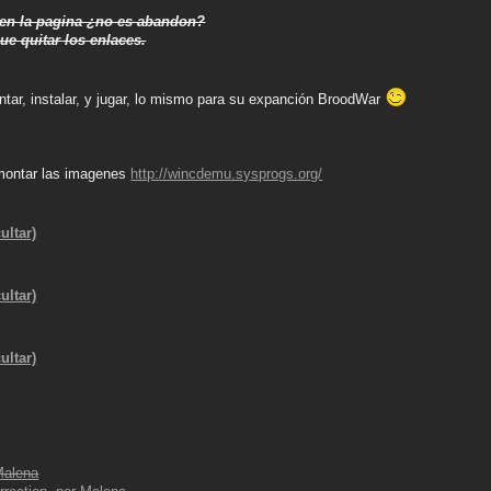
 en la pagina ¿no es abandon?
ue quitar los enlaces.
tar, instalar, y jugar, lo mismo para su expanción BroodWar
ontar las imagenes
http://wincdemu.sysprogs.org/
ultar)
ultar)
ultar)
Malena