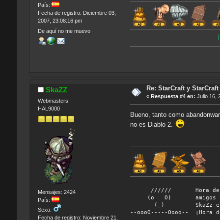
País:
Fecha de registro: Diciembre 03,
2007, 23:08:16 pm
De aquí no me muevo
Re: StarCraft y StarCra
SkaZZ
«
Respuesta #4 en:
Julio 16, 
Webmasters
HAL9000
Bueno, tanto como abandonware. 
no es Diablo 2.
////// Hora de aband
Mensajes: 2424
(o O) amigos y vámon
País:
(_) SkaZz el chifla
Sexo:
--oooO-----Oooo-- ¡Hora d
Fecha de registro: Noviembre 21,