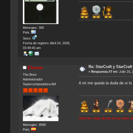
Mensajes: 380
País:
Sexo:
Fecha de registro: Abril 24, 2005,
03:49:40 am
Re: StarCraft y StarCra
Elessar
«
Respuesta #7 en:
Julio 16, 
The Boss
Administrador
A mi me queda la duda de si lo 
Supercomputadora AM
Visita las viejas glorias de las webs
Mensajes: 3599
País: