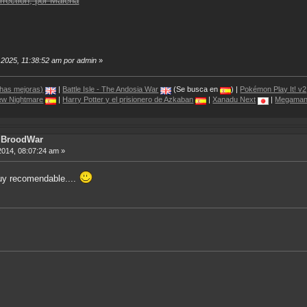
rrection, por Malena
, 2025, 11:38:52 am por admin
»
chas mejoras)
|
Battle Isle - The Andosia War
(Se busca en
) |
Pokémon Play It! v2
New Nightmare
|
Harry Potter y el prisionero de Azkaban
|
Xanadu Next
|
Megaman
ft BroodWar
2014, 08:07:24 am »
uy recomendable....