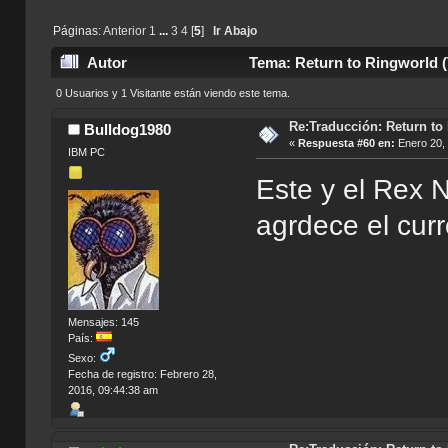
Páginas:
Anterior
1
...
3
4
[
5
]
Ir Abajo
Autor
Tema: Return to Ringworld (
0 Usuarios y 1 Visitante están viendo este tema.
Re:Traducción: Return to
Bulldog1980
«
Respuesta #60 en:
Enero 20, 
IBM PC
Este y el Rex 
agrdece el cur
Mensajes: 145
País:
Sexo:
Fecha de registro: Febrero 28,
2016, 09:44:38 am