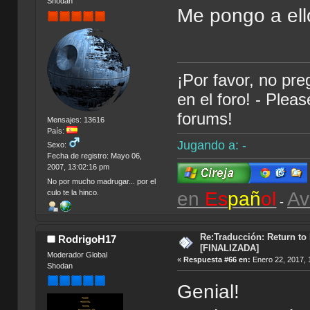
Shodan
Me pongo a ell
¡Por favor, no pr
en el foro! - Plea
forums!
Mensajes: 13616
País:
Jugando a: -
Sexo:
Fecha de registro: Mayo 06,
2007, 13:02:16 pm
No por mucho madrugar... por el
en
Es
pañ
ol
Av
culo te la hinco.
-
Re:Traducción: Return to
RodrigoH17
[FINALIZADA]
Moderador Global
«
Respuesta #66 en:
Enero 22, 2017, 
Shodan
Genial!