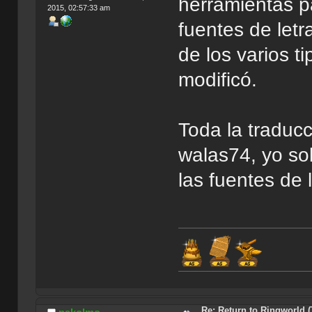
herramientas pa
2015, 02:57:33 am
fuentes de letr
de los varios 
modificó.
Toda la traducc
walas74, yo so
las fuentes de l
Í
Re: Return to Ringworld 