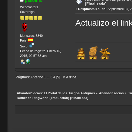
pakolmo
[Finalizada]
Webmasters
«
Respuesta #71 en:
Septiembre 04, 2
Sovereign
Actualizo el li
Mensajes: 5340
País:
Sexo:
Fecha de registro: Enero 16,
2015, 02:57:33 am
Í
Páginas:
Anterior
1
...
3
4
[
5
]
Ir Arriba
AbandonSocios: El Portal de los Juegos Antiguos
»
Abandonsocios
»
Tr
Return to Ringworld (Traducción) [Finalizada]