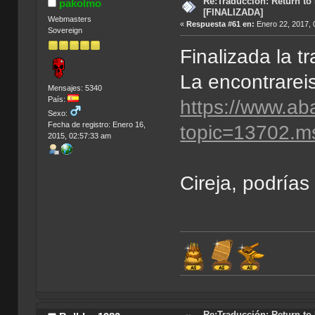
Re:Traducción: Return to
pakolmo
[FINALIZADA]
Webmasters
«
Respuesta #61 en:
Enero 22, 2017, 
Sovereign
Finalizada la t
La encontrarei
Mensajes: 5340
País:
https://www.ab
Sexo:
Fecha de registro: Enero 16,
topic=13702.
2015, 02:57:33 am
Cireja, podrías
Í
Re:Traducción: Return to