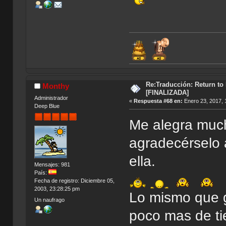
Re:Traducción: Return to
Monthy
[FINALIZADA]
Administrador
«
Respuesta #68 en:
Enero 23, 2017, 
Deep Blue
Me alegra much
agradecérselo 
ella.
Mensajes: 981
País:
Fecha de registro: Diciembre 05,
2003, 23:28:25 pm
Lo mismo que 
Un naufrago
poco mas de ti