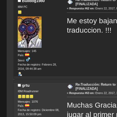
Bulldog1980
[FINALIZADA]
IBM PC
«
Respuesta #62 en:
Enero 22, 2017, 
Me estoy bajan
traduccion. !!!
Mensajes: 145
País:
Sexo:
Fecha de registro: Febrero 28,
2016, 09:44:38 am
Re:Traducción: Return to
grtu
[FINALIZADA]
IBM Roadrunner
«
Respuesta #63 en:
Enero 22, 2017, 
Mensajes: 1076
Muchas Gracia
País:
Fecha de registro: Diciembre 08,
jugar al primer
2013, 15:50:09 pm