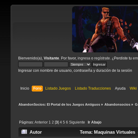
Bienvenido(a),
Visitante
. Por favor,
ingresa
o
regístrate
. ¿Perdiste tu
ema
Ingresar con nombre de usuario, contraseña y duración de la sesión
Inicio
Foro
Listado Juegos
Listado Traducciones
Ayuda
Wiki
AbandonSocios: El Portal de los Juegos Antiguos
»
Abandonsocios
»
G
Páginas:
Anterior
1
2
[
3
]
4
5
6
Siguiente
Ir Abajo
Autor
Tema: Maquinas Virtuales 