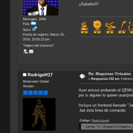
¡¡Saludos!!!
Mensajes: 2948
País:
Sexo:
Fecha de registro: Marzo 25,
2016, 20:05:23 pm
"Viajero del Universo"
Re: Maquinas Virtuales
RodrigoH17
«
Respuesta #32 en:
Febrero 
Moderador Global
Shodan
Ayer estuve probando el QEMU 
por si alguien lo quiere usar/pro
Incluye un frontend llamado "J
.bat esta linea de comando:
Código:
[Seleccionar]
-cdrom "C:\Ejemplo\Ejemplo.