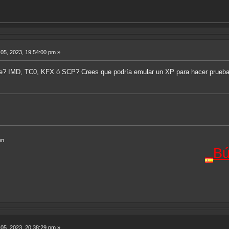
05, 2023, 19:54:00 pm »
ene? IMD, TC0, KFX ó SCP? Crees que podría emular un XP para hacer prue
on
Búsqued
05, 2023, 20:38:29 pm »