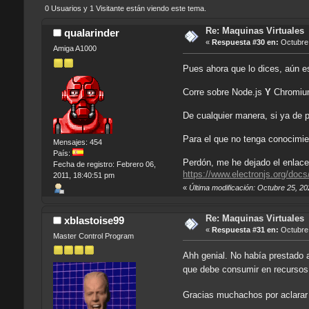
0 Usuarios y 1 Visitante están viendo este tema.
Re: Maquinas Virtuales
qualarinder
«
Respuesta #30 en:
Octubre 
Amiga A1000
Pues ahora que lo dices, aún e
Corre sobre Node.js
Y
Chromium
De cualquier manera, si ya de 
Para el que no tenga conocimie
Mensajes: 454
País:
Perdón, me he dejado el enlace
Fecha de registro: Febrero 06,
https://www.electronjs.org/docs
2011, 18:40:51 pm
«
Última modificación: Octubre 25, 20
Re: Maquinas Virtuales
xblastoise99
«
Respuesta #31 en:
Octubre 
Master Control Program
Ahh genial. No había prestado a
que debe consumir en recursos
Gracias muchachos por aclara