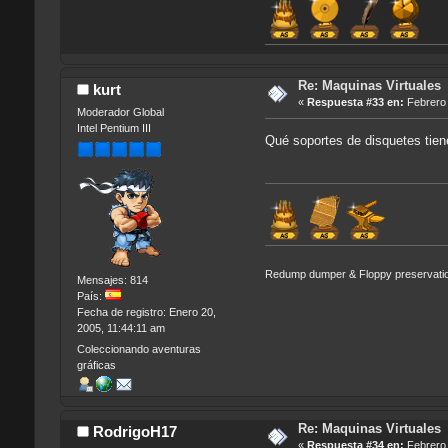
Re: Maquinas Virtuales
kurt
«
Respuesta #33 en:
Febrero 
Moderador Global
Intel Pentium III
Qué soportes de disquetes ti
Redump dumper & Floppy preservati
Mensajes: 814
País:
Fecha de registro: Enero 20,
2005, 11:44:11 am
Coleccionando aventuras
gráficas
Re: Maquinas Virtuales
RodrigoH17
«
Respuesta #34 en:
Febrero 