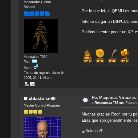
Moderador Global
Shodan
Por lo que lei, el QEMU es mu
Intente cargar un BIN/CUE pero
Podrias intentar poner un XP, e
Mensajes: 7332
País:
Sexo:
Fecha de registro: Junio 04,
2005, 21:41:14 pm
Re: Maquinas Virtuales
xblastoise99
«
Respuesta #35 en:
Febrero 
Master Control Program
Muchas gracias Rodri por tu po
atrás que son generalmente los 
¡¡¡Saludos!!!