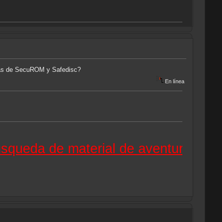
bas de SecuROM y Safedisc?
En línea
a de material de aventuras gráficas