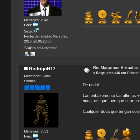
Mensajes: 2948
País:
Sexo:
Fecha de registro: Marzo 25,
2016, 20:05:23 pm
"Viajero del Universo"
Re: Maquinas Virtuales
RodrigoH17
«
Respuesta #36 en:
Febrero 
Moderador Global
Shodan
De nada!
Lamentablemente las ultimas ve
nada, asi que tuve que usar un
Cualquier duda que tengan so
Mensajes: 7332
País: