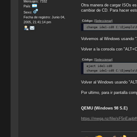
Mensajes: 7332
Otra manera de cargar ISOs es 
País:
cambiar de CD. Para hacer est
Sexo:
Fecha de registro: Junio 04,
Código:
[Seleccionar]
2005, 21:41:14 pm
change ide1-cd0 C:\Ejemplo\
Volvemos al Windows usando "A
Volver a la consola con "ALT+C
Código:
[Seleccionar]
eject ide1-cd0
change ide1-cd0 C:\Ejemplo\
Volver al Windows usando "A
Por ultimo, para ir pantalla c
QEMU (Windows 98 S.E)
https://mega.nz/file/sF5nE