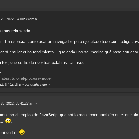
25, 2022, 04:00:38 am »
s más rebuscado...
. En esencia, como usar un navegador, pero ejecutado todo con código Java
por sí emular quita rendimiento... que cada uno se imagine qué pasa con esto
ntos, que se fíe de nuestras palabras. Un asco.
:
/latest/tutorial/process-model
22, 04:02:30 am por qualarinder
»
25, 2022, 05:41:27 am »
tención al empleo de JavaScript que ahí lo mencionan también en el articulo 
...
.
r mi duda.