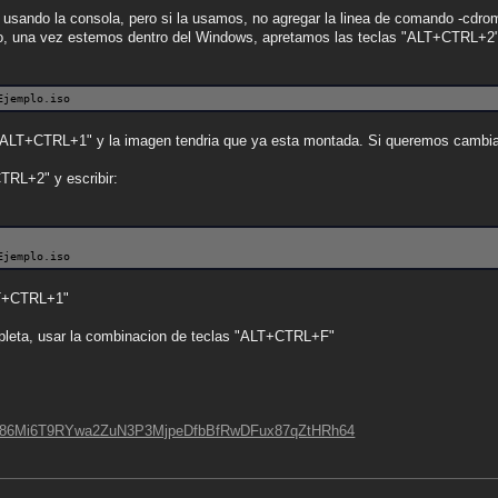
usando la consola, pero si la usamos, no agregar la linea de comando -cdrom
o, una vez estemos dentro del Windows, apretamos las teclas "ALT+CTRL+2"
Ejemplo.iso
LT+CTRL+1" y la imagen tendria que ya esta montada. Si queremos cambiar
TRL+2" y escribir:
Ejemplo.iso
LT+CTRL+1"
ompleta, usar la combinacion de teclas "ALT+CTRL+F"
apb#86Mi6T9RYwa2ZuN3P3MjpeDfbBfRwDFux87qZtHRh64