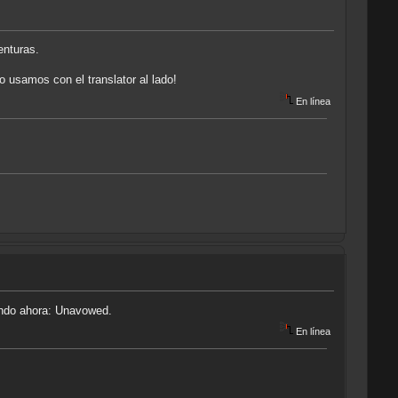
enturas.
o usamos con el translator al lado!
En línea
endo ahora: Unavowed.
En línea