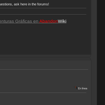
uestions, ask here in the forums!
enturas Gráficas en
Abandon
Wiki
En línea