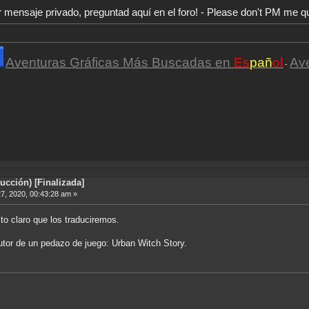
r mensaje privado, preguntad aquí en el foro! - Please don't PM me q
Aventuras Gráficas Más Buscadas en
Es
pañ
ol
Av
-
cción) [Finalizada]
7, 2020, 00:43:28 am »
to claro que los traduciremos.
autor de un pedazo de juego: Urban Witch Story.