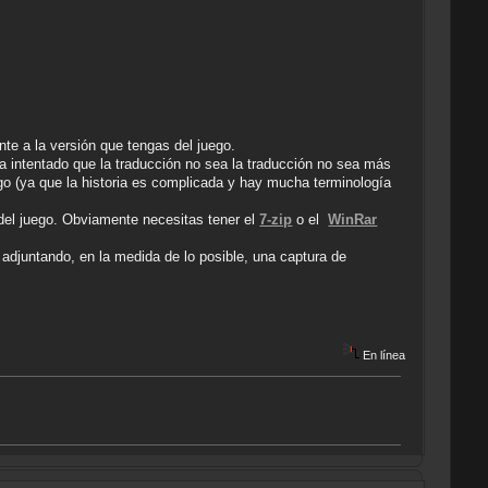
e a la versión que tengas del juego.
 ha intentado que la traducción no sea la traducción no sea más
ego (ya que la historia es complicada y hay mucha terminología
 del juego. Obviamente necesitas tener el
7-zip
o el
WinRar
í adjuntando, en la medida de lo posible, una captura de
En línea