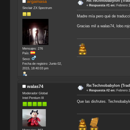
Re:Technobabylon (Tradu
argamasa
«
Respuesta #1 en:
Febrero 2
Sinclair ZX Spectrum
Madre mía pero qué de traducci
Gracias mil a walas74, lobo.roj
Mensajes: 276
País:
Sexo:
Fecha de registro: Junio 02,
2015, 18:40:03 pm
Re:Technobabylon (Tradu
walas74
«
Respuesta #2 en:
Febrero 2
Moderador Global
Intel Pentium III
Que las disfrutes. Technobaby