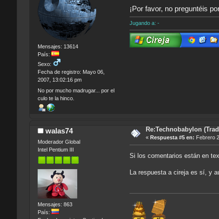
¡Por favor, no preguntéis po
Jugando a: -
Mensajes: 13614
País:
Sexo:
Fecha de registro: Mayo 06,
2007, 13:02:16 pm
No por mucho madrugar... por el
culo te la hinco.
Re:Technobabylon (Tradu
walas74
«
Respuesta #5 en:
Febrero 2
Moderador Global
Intel Pentium III
Si los comentarios están en tex
La respuesta a cireja es sí, y 
Mensajes: 863
País: