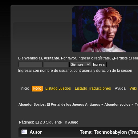
Bienvenido(a),
Visitante
. Por favor,
ingresa
o
regístrate
. ¿Perdiste tu
ema
Ingresar con nombre de usuario, contraseña y duración de la sesión
Inicio
Foro
Listado Juegos
Listado Traducciones
Ayuda
Wiki
AbandonSocios: El Portal de los Juegos Antiguos
»
Abandonsocios
»
T
Páginas: [
1
]
2
3
Siguiente
Ir Abajo
Autor
Tema: Technobabylon (Tradu