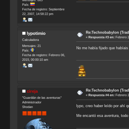
Mensajes: 863
País:
Fecha de registro: Septiembre
22, 2007, 14:58:22 pm
Re:Technobabylon (Tradu
lypotimio
«
Respuesta #3 en:
Febrero 2
Calculadora
Mensajes: 21
No me había fijado que habíais 
País:
Fecha de registro: Febrero 06,
2015, 00:00:10 am
Re:Technobabylon (Tradu
cireja
«
Respuesta #4 en:
Febrero 2
"Guardián de las aventuras"
Administrador
lypo, creo haber leído por ahí 
Shodan
Me encantó esa aventura, todo 