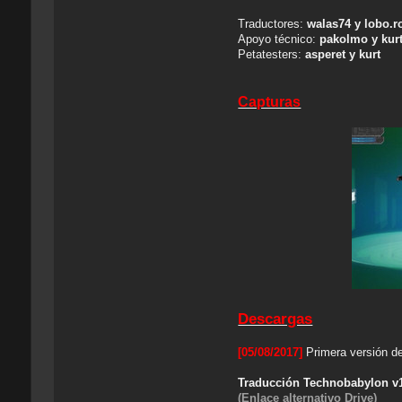
Traductores:
walas74 y lobo.r
Apoyo técnico:
pakolmo y kur
Petatesters:
asperet y kurt
Capturas
Descargas
[05/08/2017]
Primera versión de 
Traducción Technobabylon v1
(Enlace alternativo Drive)