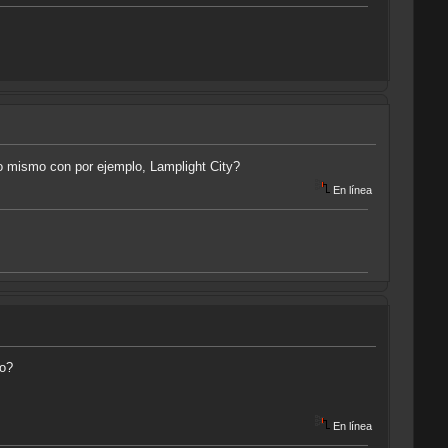
lo mismo con por ejemplo, Lamplight City?
En línea
to?
En línea