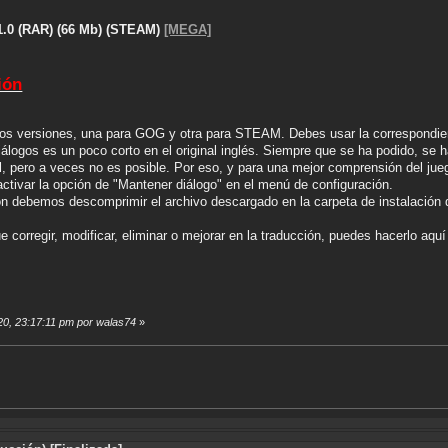
1.0 (RAR) (66 Mb) (STEAM)
[MEGA]
ión
dos versiones, una para GOG y otra para STEAM. Debes usar la correspondient
diálogos es un poco corto en el original inglés. Siempre que se ha podido, se
nal, pero a veces no es posible. Por eso, y para una mejor comprensión del ju
ctivar la opción de "Mantener diálogo" en el menú de configuración.
ión debemos descomprimir el archivo descargado en la carpeta de instalación
e corregir, modificar, eliminar o mejorar en la traducción, puedes hacerlo aqu
020, 23:17:11 pm por walas74
»