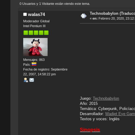
0 Usuarios y 1 Visitante están viendo este tema.
Technobabylon (Traducci
walas74
«
en:
Febrero 20, 2020, 23:12
Moderador Global
Intel Pentium III
Mensajes: 863
País:
Fecha de registro: Septiembre
22, 2007, 14:58:22 pm
Juego:
Technobabylon
Año: 2015
Temática: Cyberpunk, Policíac
Desarrollador:
Wadjet Eye Ga
Textos y voces: Inglés
Sinopsis