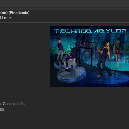
ón) [Finalizada]
:58 pm »
o, Conspiración
mes