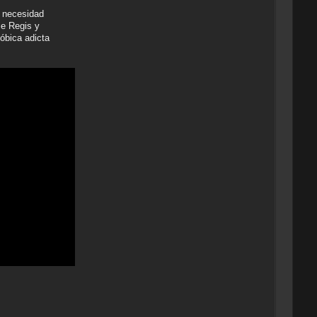
r necesidad
ie Regis y
óbica adicta