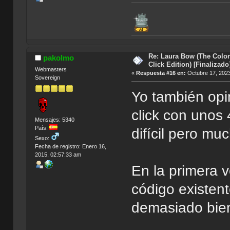
Re: Laura Bow (The Colon
pakolmo
Click Edition) [Finalizado
Webmasters
«
Respuesta #16 en:
Octubre 17, 2023
Sovereign
Yo también opi
click con unos
Mensajes: 5340
País:
difícil pero mu
Sexo:
Fecha de registro: Enero 16,
2015, 02:57:33 am
En la primera 
código existen
demasiado bie