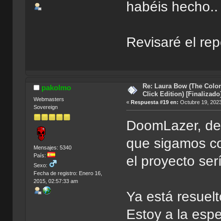
habéis hecho.
Revisaré el re
Re: Laura Bow (The Colon
pakolmo
Click Edition) [Finalizado
Webmasters
«
Respuesta #19 en:
Octubre 19, 2023
Sovereign
DoomLazer, desd
que sigamos co
Mensajes: 5340
País:
el proyecto ser
Sexo:
Fecha de registro: Enero 16,
2015, 02:57:33 am
Ya está resuelt
Estoy a la espe