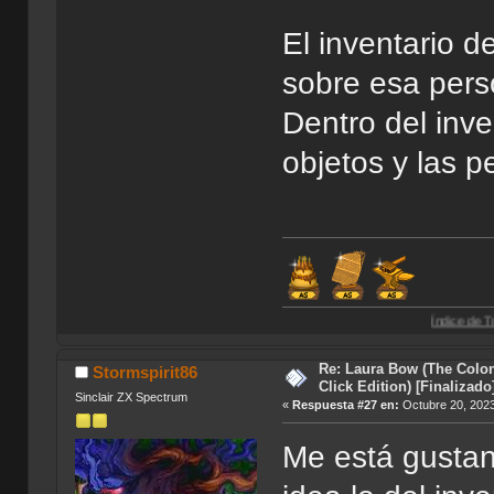
El inventario d
sobre esa pers
Dentro del inv
objetos y las p
Índice de Traducciones de A
Re: Laura Bow (The Colon
Stormspirit86
Click Edition) [Finalizado
Sinclair ZX Spectrum
«
Respuesta #27 en:
Octubre 20, 2023
Me está gusta