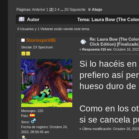
Páginas:
Anterior
1
[
2
]
3
4
...
20
Siguiente
Ir Abajo
Autor
Tema: Laura Bow (The Colone
veces)
0 Usuarios y 1 Visitante están viendo este tema.
Re: Laura Bow (The Colon
Stormspirit86
Click Edition) [Finalizado
Sinclair ZX Spectrum
«
Respuesta #15 en:
Octubre 16, 2023
Si lo hacéis e
prefiero así p
hueso duro de 
Como en los ot
Mensajes: 220
País:
si se cancela 
Sexo:
Fecha de registro: Octubre 24,
«
Última modificación: Octubre 16, 202
2022, 08:50:45 am