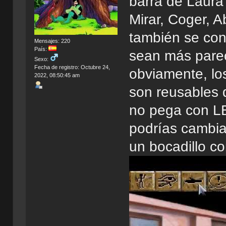
barra de Laura
Mirar, Coger, A
también se con
Mensajes: 220
País:
sean más pare
Sexo:
Fecha de registro: Octubre 24,
obviamente, lo
2022, 08:50:45 am
son reusables 
no pega con LB
podrías cambia
un bocadillo c