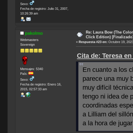
Sexo:
Fecha de registro: Julio 31, 2007,
10:26:39 am
Re: Laura Bow (The Colon
pakolmo
Click Edition) [Finalizado
Webmasters
«
Respuesta #23 en:
Octubre 19, 2023
Sovereign
Cita de: Teresa en
En cuanto a los 
Mensajes: 5340
País:
parece una muy b
Sexo:
Fecha de registro: Enero 16,
muy difícil técni
2015, 02:57:33 am
tengo ni idea de 
coordinadas espec
a Lilliam del sill
a la hora de jugar