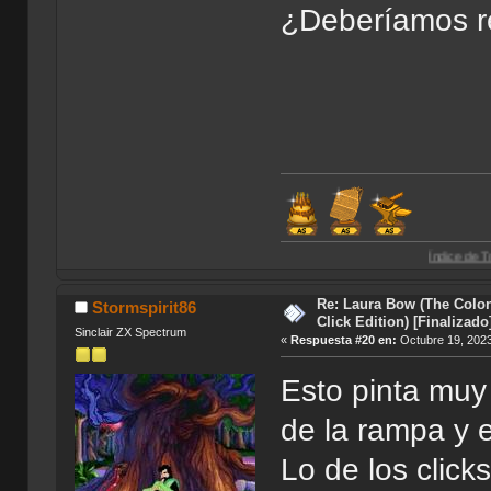
¿Deberíamos re
Índice de Traducciones de A
Re: Laura Bow (The Colon
Stormspirit86
Click Edition) [Finalizado
Sinclair ZX Spectrum
«
Respuesta #20 en:
Octubre 19, 2023
Esto pinta muy
de la rampa y e
Lo de los clic