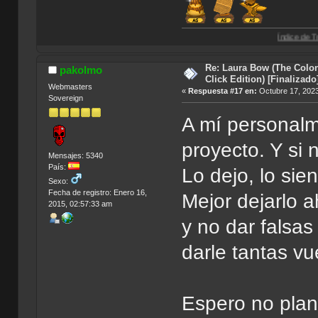
Índice de Traducciones de A
Re: Laura Bow (The Colon
pakolmo
Click Edition) [Finalizado
Webmasters
«
Respuesta #17 en:
Octubre 17, 2023
Sovereign
A mí personalm
proyecto. Y si 
Mensajes: 5340
País:
Lo dejo, lo sien
Sexo:
Fecha de registro: Enero 16,
Mejor dejarlo
2015, 02:57:33 am
y no dar falsa
darle tantas vu
Espero no plan