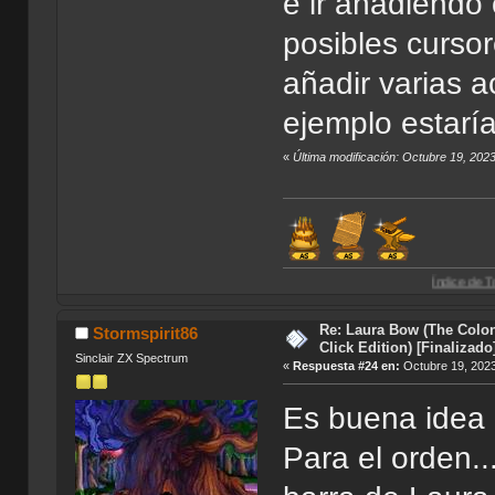
e ir añadiendo 
posibles curso
añadir varias 
ejemplo estarí
«
Última modificación: Octubre 19, 202
Índice de Traducciones de A
Re: Laura Bow (The Colon
Stormspirit86
Click Edition) [Finalizado
Sinclair ZX Spectrum
«
Respuesta #24 en:
Octubre 19, 2023
Es buena idea l
Para el orden.