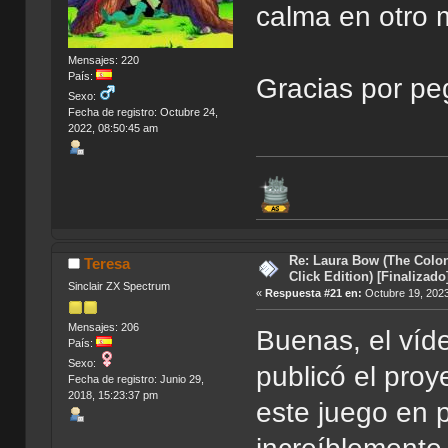
calma en otro 
Mensajes: 220
País:
Gracias por pe
Sexo:
Fecha de registro: Octubre 24,
2022, 08:50:45 am
Re: Laura Bow (The Colon
Teresa
Click Edition) [Finalizado
Sinclair ZX Spectrum
«
Respuesta #21 en:
Octubre 19, 2023
Mensajes: 206
Buenas, el víd
País:
Sexo:
publicó el proy
Fecha de registro: Junio 29,
2018, 15:23:37 pm
este juego en p