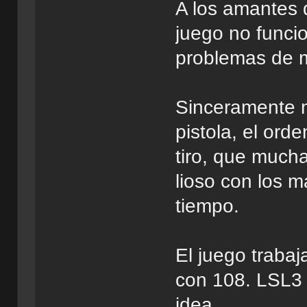
A los amantes
juego no funci
problemas de 
Sinceramente no
pistola, el ord
tiro, que much
lioso con los m
tiempo.
El juego trabaj
con 108. LSL3 
idea.