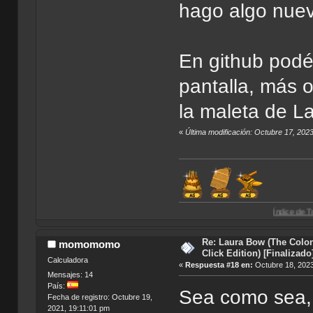
hago algo nuev
En github podéi
pantalla, más 
la maleta de L
«
Última modificación: Octubre 17, 202
Índice de Traducciones de A
Re: Laura Bow (The Colon
momomomo
Click Edition) [Finalizado
Calculadora
«
Respuesta #18 en:
Octubre 18, 2023
Mensajes: 14
País:
Sea como sea, 
Fecha de registro: Octubre 19,
2021, 19:11:01 pm