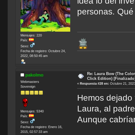
idea lo del inve
personas. Qué
Mensajes: 220
País:
Sexo:
Fecha de registro: Octubre 24,
2022, 08:50:45 am
Re: Laura Bow (The Colon
pakolmo
Click Edition) [Finalizado
Webmasters
«
Respuesta #28 en:
Octubre 21, 2023
Sovereign
Hemos dejado fu
Laura, al padre 
Mensajes: 5340
País:
Aunque cabrían
Sexo:
Fecha de registro: Enero 16,
2015, 02:57:33 am