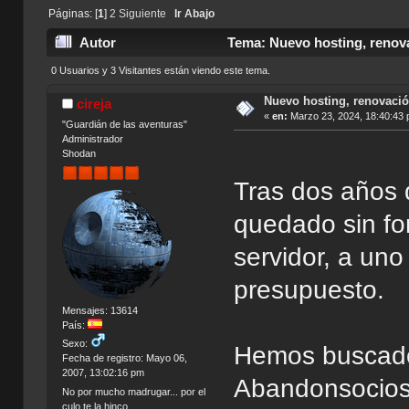
Páginas: [
1
]
2
Siguiente
Ir Abajo
Autor
Tema: Nuevo hosting, renova
0 Usuarios y 3 Visitantes están viendo este tema.
Nuevo hosting, renovació
cireja
«
en:
Marzo 23, 2024, 18:40:43 
"Guardián de las aventuras"
Administrador
Shodan
Tras dos años 
quedado sin fo
servidor, a uno
presupuesto.
Mensajes: 13614
País:
Sexo:
Hemos buscado 
Fecha de registro: Mayo 06,
2007, 13:02:16 pm
Abandonsocios 
No por mucho madrugar... por el
culo te la hinco.