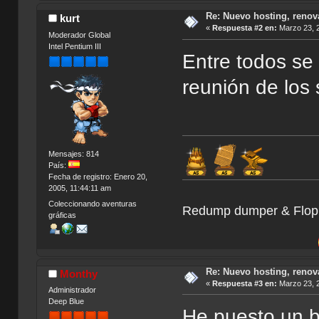
Re: Nuevo hosting, renov
kurt
«
Respuesta #2 en:
Marzo 23, 2
Moderador Global
Intel Pentium III
Entre todos se
reunión de los
Mensajes: 814
País:
Fecha de registro: Enero 20,
2005, 11:44:11 am
Coleccionando aventuras
Redump dumper & Flopp
gráficas
Búsq
Re: Nuevo hosting, renov
Monthy
«
Respuesta #3 en:
Marzo 23, 2
Administrador
Deep Blue
He puesto un b