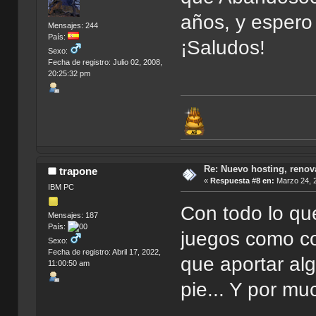
años, y esper
Mensajes: 244
País:
¡Saludos!
Sexo:
Fecha de registro: Julio 02, 2008,
20:25:32 pm
Re: Nuevo hosting, renov
trapone
«
Respuesta #8 en:
Marzo 24, 2
IBM PC
Con todo lo qu
Mensajes: 187
País:
juegos como co
Sexo:
Fecha de registro: Abril 17, 2022,
que aportar al
11:00:50 am
pie... Y por mu