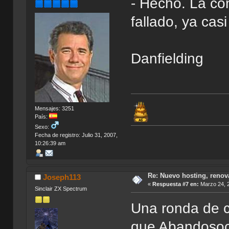
- Hecho. La c
fallado, ya cas
Danfielding
Mensajes: 3251
País:
Sexo:
Fecha de registro: Julio 31, 2007,
10:26:39 am
Re: Nuevo hosting, renov
Joseph113
«
Respuesta #7 en:
Marzo 24, 2
Sinclair ZX Spectrum
Una ronda de c
que Abandosoci