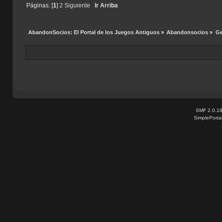
Páginas: [
1
]
2
Siguiente
Ir Arriba
AbandonSocios: El Portal de los Juegos Antiguos
»
Abandonsocios
»
Ge
SMF 2.0.1
SimplePorta