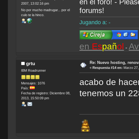
en el foro! - Plea
2007, 13:02:16 pm
forums!
No por mucho madrugar... por el
culo te la hinco.
Jugando a: -
en
Es
pañ
ol
Av
-
Re: Nuevo hosting, renov
grtu
«
Respuesta #14 en:
Marzo 27, 
IBM Roadrunner
acabo de hacer
Mensajes: 1076
País:
tenemos un 2
Fecha de registro: Diciembre 08,
2013, 15:50:09 pm