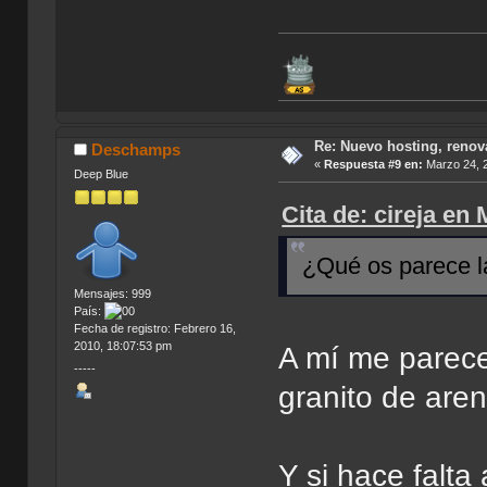
Re: Nuevo hosting, renov
Deschamps
«
Respuesta #9 en:
Marzo 24, 2
Deep Blue
Cita de: cireja en
¿Qué os parece l
Mensajes: 999
País:
Fecha de registro: Febrero 16,
2010, 18:07:53 pm
A mí me parece
-----
granito de aren
Y si hace falt