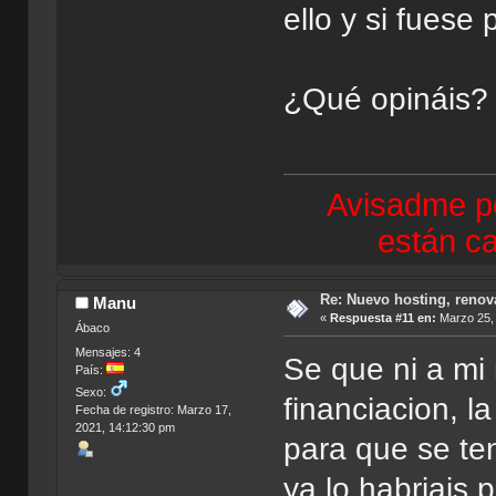
ello y si fuese 
¿Qué opináis?
Avisadme po
están ca
Re: Nuevo hosting, renov
Manu
«
Respuesta #11 en:
Marzo 25, 
Ábaco
Mensajes: 4
Se que ni a mi
País:
Sexo:
financiacion, l
Fecha de registro: Marzo 17,
2021, 14:12:30 pm
para que se t
ya lo habriais 