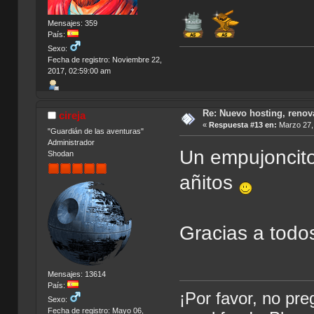
Mensajes: 359
País:
Sexo:
Fecha de registro: Noviembre 22,
2017, 02:59:00 am
Re: Nuevo hosting, renov
cireja
«
Respuesta #13 en:
Marzo 27, 
"Guardián de las aventuras"
Administrador
Un empujoncito
Shodan
añitos
Gracias a todo
Mensajes: 13614
País:
¡Por favor, no pr
Sexo:
Fecha de registro: Mayo 06,