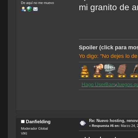
De aquí no me muevo
mi granito de a
Spoiler (click para mos
Yo digo: "No dejes lo de
Hago UserBars
Juegos q
/
Re: Nuevo hosting, renov
Danfielding
«
Respuesta #6 en:
Marzo 24, 2
Moderador Global
VIKI