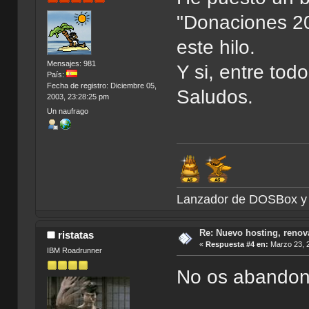
"Donaciones 202
este hilo.
Mensajes: 981
Y si, entre tod
País:
Fecha de registro: Diciembre 05,
Saludos.
2003, 23:28:25 pm
Un naufrago
Lanzador de DOSBox
Re: Nuevo hosting, renov
ristatas
«
Respuesta #4 en:
Marzo 23, 2
IBM Roadrunner
No os abandona