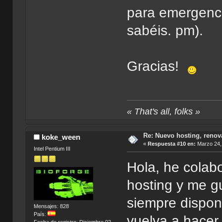
para emergencia
sabéis. pm).
Gracias!
« That's all, folks »
Re: Nuevo hosting, renov
koke_ween
«
Respuesta #10 en:
Marzo 24, 
Intel Pentium III
Hola, he colab
hosting y me g
siempre dispon
Mensajes: 828
País:
vuelva a hacer 