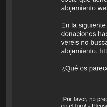
alojamiento we
En la siguient
donaciones has
veréis no busc
alojamiento.
ht
¿Qué os parece
¡Por favor, no pr
en el foro! - Plea