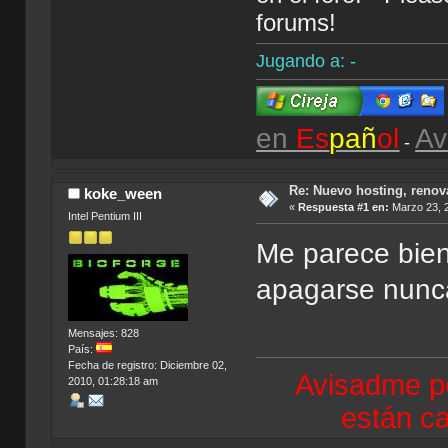
forums!
Jugando a: -
en
Es
pañ
ol
Av
-
Re: Nuevo hosting, renov
koke_ween
«
Respuesta #1 en:
Marzo 23, 2
Intel Pentium III
Me parece bie
apagarse nunc
Mensajes: 828
País:
Fecha de registro: Diciembre 02,
Avisadme po
2010, 01:28:18 am
están ca