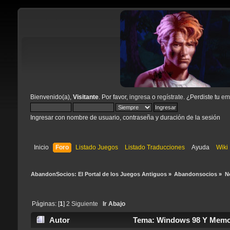
Bienvenido(a),
Visitante
. Por favor,
ingresa
o
regístrate
. ¿Perdiste tu
ema
Ingresar con nombre de usuario, contraseña y duración de la sesión
Inicio
Foro
Listado Juegos
Listado Traducciones
Ayuda
Wiki
AbandonSocios: El Portal de los Juegos Antiguos
»
Abandonsocios
»
N
Páginas: [
1
]
2
Siguiente
Ir Abajo
Autor
Tema: Windows 98 Y Memor