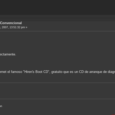
Convencional
, 2007, 13:51:32 pm »
ectamente.
rnet el famoso "Hiren's Boot CD", gratuito que es un CD de arranque de diag
on
Búsq