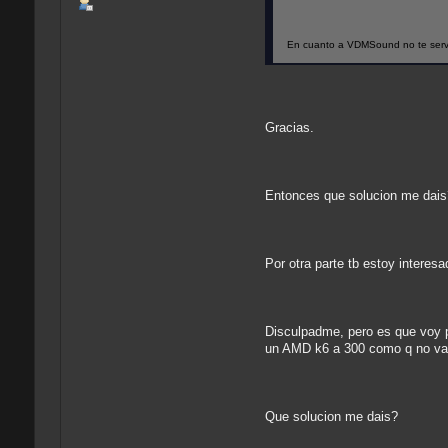
En cuanto a VDMSound no te servir
Gracias.
Entonces que solucion me dais?
Por otra parte tb estoy interes
Disculpadme, pero es que voy 
un AMD k6 a 300 como q no va 
Que solucion me dais?