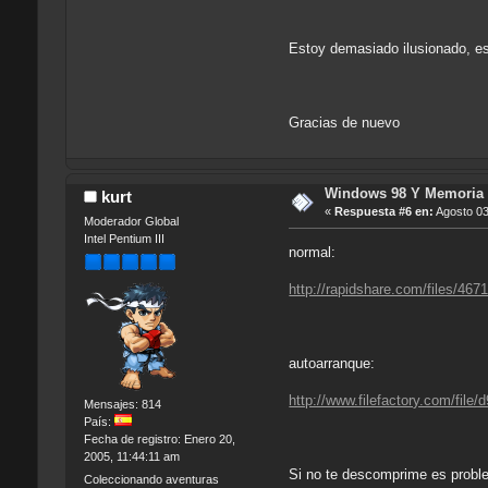
Estoy demasiado ilusionado, e
Gracias de nuevo
Windows 98 Y Memoria 
kurt
«
Respuesta #6 en:
Agosto 03
Moderador Global
Intel Pentium III
normal:
http://rapidshare.com/files/467
autoarranque:
http://www.filefactory.com/file/
Mensajes: 814
País:
Fecha de registro: Enero 20,
2005, 11:44:11 am
Si no te descomprime es probl
Coleccionando aventuras