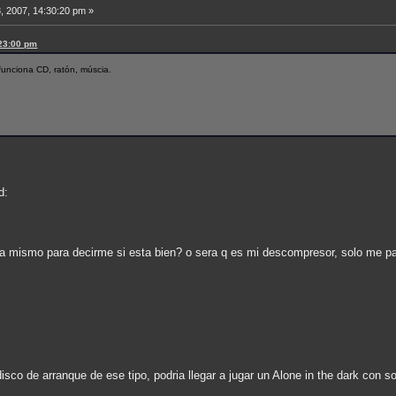
, 2007, 14:30:20 pm »
:23:00 pm
e funciona CD, ratón, múscia.
d:
ra mismo para decirme si esta bien? o sera q es mi descompresor, solo me p
sco de arranque de ese tipo, podria llegar a jugar un Alone in the dark con s