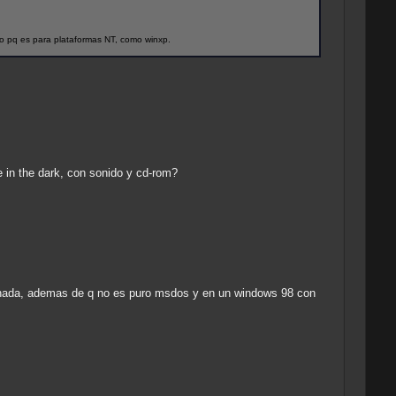
o pq es para plataformas NT, como winxp.
 in the dark, con sonido y cd-rom?
 nada, ademas de q no es puro msdos y en un windows 98 con