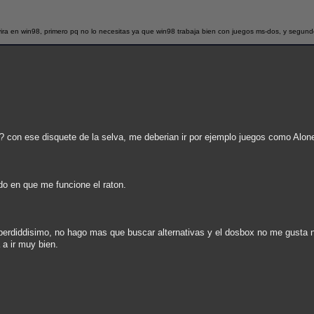
a en win98, primero pq no lo necesitas ya que win98 trabaja bien con juegos ms-dos, y segund
 con ese disquete de la selva, me deberian ir por ejemplo juegos como Alone
ado en que me funcione el raton.
perdiddisimo, no hago mas que buscar alternativas y el dosbox no me gusta
a ir muy bien.