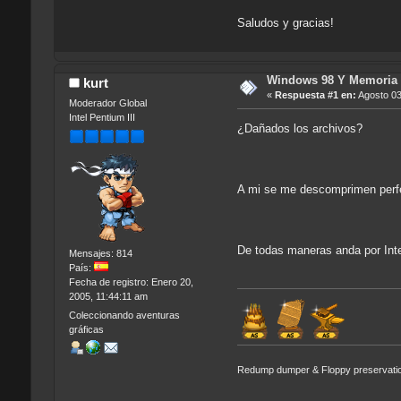
Saludos y gracias!
Windows 98 Y Memoria 
kurt
«
Respuesta #1 en:
Agosto 03
Moderador Global
Intel Pentium III
¿Dañados los archivos?
A mi se me descomprimen perf
De todas maneras anda por Inte
Mensajes: 814
País:
Fecha de registro: Enero 20,
2005, 11:44:11 am
Coleccionando aventuras
gráficas
Redump dumper & Floppy preservati