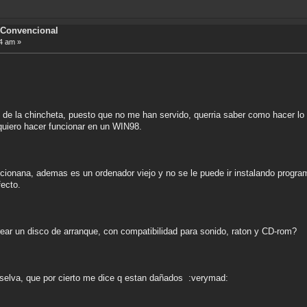
Convencional
4 am »
t de la chincheta, puesto que no me han servido, querria saber como hacer 
quiero hacer funcionar en un WIN98.
ionana, ademas es un ordenador viejo y no se le puede ir instalando progr
fecto.
ear un disco de arranque, con compatibilidad para sonido, raton y CD-rom?
 selva, que por cierto me dice q estan dañados :verymad: