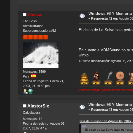
Windows 98 Y Memoria 
Elessar
«
Respuesta #2 en:
Agosto 03
The Boss
Administrador
El disco de La Selva baja perfe
Supercomputadora AM
En cuanto a VDMSound no te se
winxp.
«
Última modificación: Agosto 03, 20
Mensajes: 3599
País:
Fecha de registro: Enero 21,
2003, 21:19:52 pm
Visita las viejas glorias de las webs
Windows 98 Y Memoria 
AlastorSix
«
Respuesta #3 en:
Agosto 03
Calculadora
Mensajes: 12
Cita de: Elessar en Agosto 03, 2007
Fecha de registro: Agosto 03,
2007, 11:07:47 am
El disco de La Selva baja perfecta