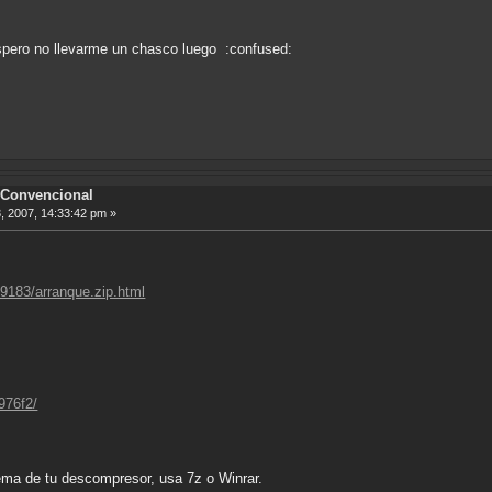
spero no llevarme un chasco luego :confused:
Convencional
, 2007, 14:33:42 pm »
19183/arranque.zip.html
d976f2/
ema de tu descompresor, usa 7z o Winrar.