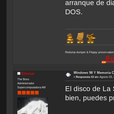
arranque de di
DOS.
Redump dumper & Floppy preservation
Búsqueda
Windows 98 Y Memoria C
Elessar
«
Respuesta #2 en:
Agosto 03, 
The Boss
Administrador
El disco de La
Supercomputadora AM
bien, puedes pr