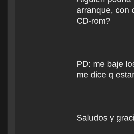
arranque, con c
CD-rom?
PD: me baje los
me dice q est
Saludos y grac