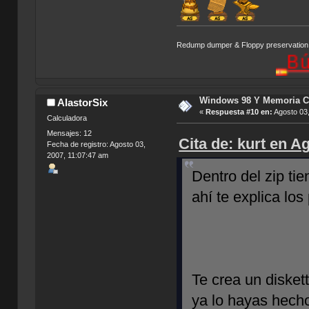
Redump dumper & Floppy preservation
Búsqueda
Windows 98 Y Memoria C
AlastorSix
«
Respuesta #10 en:
Agosto 03,
Calculadora
Mensajes: 12
Cita de: kurt en A
Fecha de registro: Agosto 03,
2007, 11:07:47 am
Dentro del zip ti
ahí te explica los
Te crea un diskett
ya lo hayas hecho 