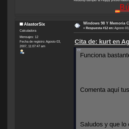
Redump dumper & Floppy preservation
Búsqueda
Windows 98 Y Memoria C
AlastorSix
«
Respuesta #12 en:
Agosto 03,
Calculadora
Mensajes: 12
Cita de: kurt en A
Fecha de registro: Agosto 03,
2007, 11:07:47 am
Funciona bastant
Comenta aquí tus
Saludos y que lo 