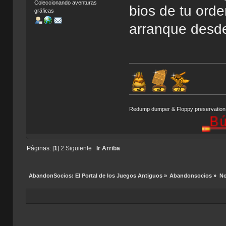
Coleccionando aventuras
bios de tu ord
gráficas
arranque desde
Redump dumper & Floppy preservation
Búsqueda
Páginas: [
1
]
2
Siguiente
Ir Arriba
AbandonSocios: El Portal de los Juegos Antiguos
»
Abandonsocios
»
No