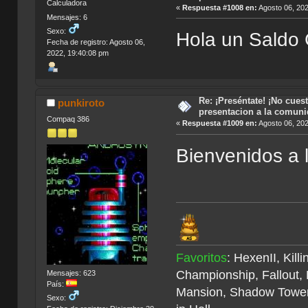
Calculadora
«
Respuesta #1008 en:
Agosto 06, 202
Mensajes: 6
Sexo:
Hola un Saldo
Fecha de registro: Agosto 06,
2022, 19:40:08 pm
Re: ¡Preséntate! ¡No cuest
punkiroto
presentacion a la comun
Compaq 386
«
Respuesta #1009 en:
Agosto 06, 202
Bienvenidos a
Favoritos
: HexenII, Kil
Championship, Fallout,
Mensajes: 623
País:
Mansion, Shadow Tower
Sexo: