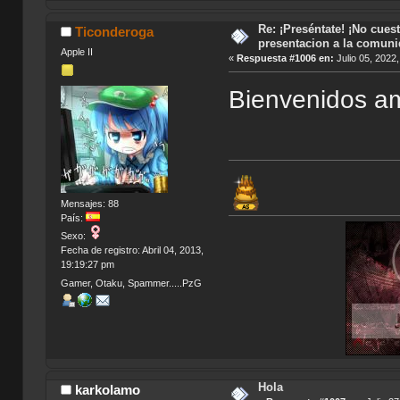
Re: ¡Preséntate! ¡No cuest
Ticonderoga
presentacion a la comun
Apple II
«
Respuesta #1006 en:
Julio 05, 2022
Bienvenidos 
Mensajes: 88
País:
Sexo:
Fecha de registro: Abril 04, 2013,
19:19:27 pm
Gamer, Otaku, Spammer.....PzG
Hola
karkolamo