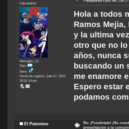
«
Respuesta #1007 en:
Julio 27
Calculadora
Hola a todos 
Ramos Mejia, 
y la ultima ve
otro que no l
años, nunca s
Mensajes: 13
buscando un 
País:
Sexo:
me enamore en
Fecha de registro: Julio 27, 2022,
20:31:19 pm
Espero estar e
podamos comp
Re: ¡Preséntate! ¡No cuest
El Palomino
presentacion a la comun