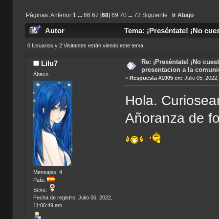
Páginas:
Anterior
1
...
66
67
[
68
]
69
70
...
73
Siguiente
Ir Abajo
Autor
Tema: ¡Preséntate! ¡No cues
veces)
0 Usuarios y 2 Visitantes están viendo este tema.
Re: ¡Preséntate! ¡No cuest
Lilu7
presentacion a la comun
Ábaco
«
Respuesta #1005 en:
Julio 05, 2022
Hola. Curiosea
Añoranza de fo
Mensajes: 4
País:
Sexo:
Fecha de registro: Julio 05, 2022,
11:06:49 am