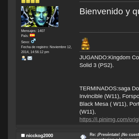
Bienvenido y qu
Mensajes: 1407
País:
Sexo:
Fecha de registro: Noviembre 12,
2014, 14:56:12 pm
JUGANDO:Kingdom Come 
Solid 3 (PS2).
TERMINADOS:saga Doom (
Invincible (W11), Forsp
Black Mesa ( W11), Por
(W11),
https://i.pinimg.com/o
Re: ¡Preséntate! ¡No cuest
nicckog2000