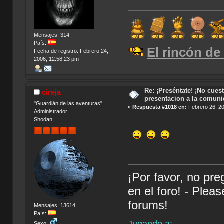
Mensajes: 314
País:
El rincón de
Fecha de registro: Febrero 24,
2006, 12:58:23 pm
Re: ¡Preséntate! ¡No cuest
cireja
presentacion a la comun
"Guardián de las aventuras"
«
Respuesta #1018 en:
Febrero 26, 20
Administrador
Shodan
¡Por favor, no pr
en el foro! - Plea
forums!
Mensajes: 13614
País:
Sexo: