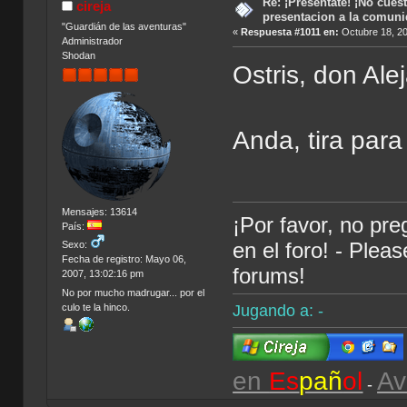
Re: ¡Preséntate! ¡No cuest
cireja
presentacion a la comun
"Guardián de las aventuras"
«
Respuesta #1011 en:
Octubre 18, 20
Administrador
Shodan
Ostris, don Ale
Anda, tira par
Mensajes: 13614
¡Por favor, no pr
País:
en el foro! - Plea
Sexo:
Fecha de registro: Mayo 06,
forums!
2007, 13:02:16 pm
No por mucho madrugar... por el
Jugando a: -
culo te la hinco.
en
Es
pañ
ol
Av
-