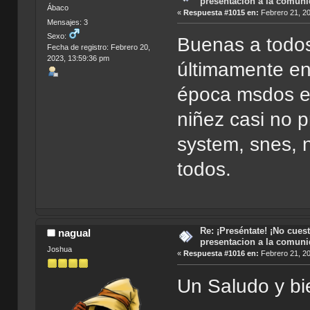
presentacion a la comun
Ábaco
«
Respuesta #1015 en:
Febrero 21, 20
Mensajes: 3
Sexo:
Buenas a todos
Fecha de registro: Febrero 20,
2023, 13:59:36 pm
últimamente en
época msdos e 
niñez casi no 
system, snes, 
todos.
Re: ¡Preséntate! ¡No cuest
nagual
presentacion a la comun
Joshua
«
Respuesta #1016 en:
Febrero 21, 20
Un Saludo y bi