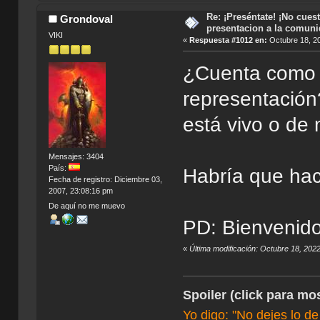
Re: ¡Preséntate! ¡No cuest
Grondoval
presentacion a la comun
VIKI
«
Respuesta #1012 en:
Octubre 18, 20
¿Cuenta como 
representación
está vivo o de
Mensajes: 3404
País:
Habría que hace
Fecha de registro: Diciembre 03,
2007, 23:08:16 pm
De aquí no me muevo
PD: Bienvenido
«
Última modificación: Octubre 18, 202
Spoiler (click para mos
Yo digo: "No dejes lo de