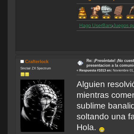
Hago UserBars
Juegos q
/
Re: ¡Preséntate! ¡No cuest
Crafterlock
presentacion a la comun
Sinclair ZX Spectrum
«
Respuesta #1013 en:
Noviembre 01,
Alguien resolvi
mientras comen
sublime banali
soltando una fa
Hola.