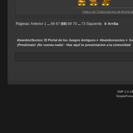
Índice de Traducciones de Aventuras Gráficas (P
Páginas:
Anterior
1
...
66
67
[
68
]
69
70
...
73
Siguiente
Ir Arriba
AbandonSocios: El Portal de los Juegos Antiguos
»
Abandonsocios
»
Ge
¡Preséntate! ¡No cuesta nada! - Haz aquí tu presentacion a la comunidad
SMF 2.0.1
SimplePorta