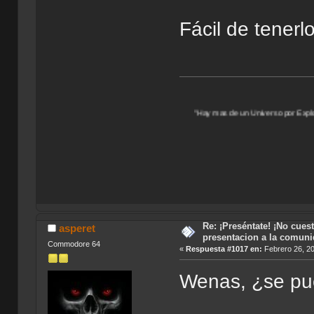
Fácil de tenerl
"Hay mas de un Universo por Explorar, muchos Ocult
Re: ¡Preséntate! ¡No cuest
asperet
presentacion a la comun
Commodore 64
«
Respuesta #1017 en:
Febrero 26, 20
Wenas, ¿se p