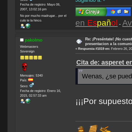
Jugando a: -
Fecha de registro: Mayo 06,
2007, 13:02:16 pm
No por mucho madrugar... por el
en
Es
pañ
ol
Av
culo te la hinco.
-
Re: ¡Preséntate! ¡No cuest
pakolmo
presentacion a la comun
Webmasters
«
Respuesta #1019 en:
Febrero 26, 20
Sovereign
Cita de: asperet e
Wenas, ¿se pue
Mensajes: 5340
País:
Sexo:
Fecha de registro: Enero 16,
2015, 02:57:33 am
¡¡¡Por supuest