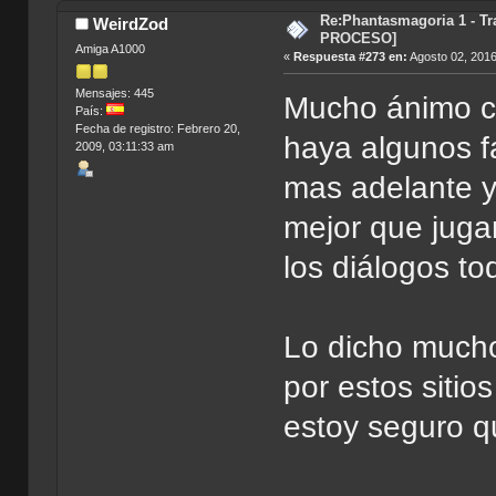
Re:Phantasmagoria 1 - T
WeirdZod
PROCESO]
Amiga A1000
«
Respuesta #273 en:
Agosto 02, 2016
Mensajes: 445
Mucho ánimo co
País:
Fecha de registro: Febrero 20,
haya algunos fa
2009, 03:11:33 am
mas adelante y
mejor que juga
los diálogos to
Lo dicho much
por estos sitio
estoy seguro 