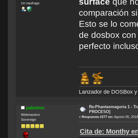
surface
que no
Un naufrago
comparación si
Esto se lo com
de dosbox con 
perfecto inclu
Lanzador de DOSBox
Re:Phantasmagoria 1 - T
pakolmo
PROCESO]
Webmasters
«
Respuesta #277 en:
Agosto 05, 2016
Sovereign
Cita de: Monthy e