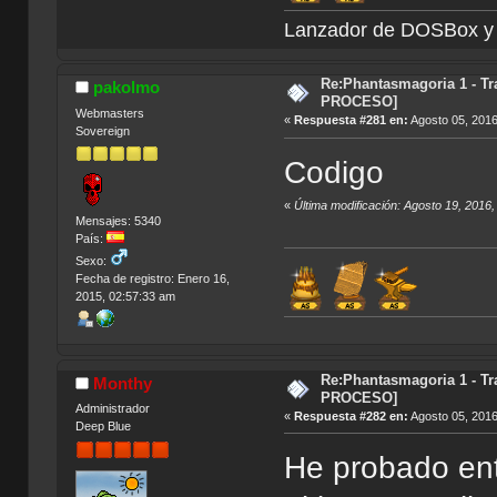
Lanzador de DOSBox
Re:Phantasmagoria 1 - T
pakolmo
PROCESO]
Webmasters
«
Respuesta #281 en:
Agosto 05, 2016
Sovereign
Codigo
«
Última modificación: Agosto 19, 2016
Mensajes: 5340
País:
Sexo:
Fecha de registro: Enero 16,
2015, 02:57:33 am
Índic
Re:Phantasmagoria 1 - T
Monthy
PROCESO]
Administrador
«
Respuesta #282 en:
Agosto 05, 2016
Deep Blue
He probado ent