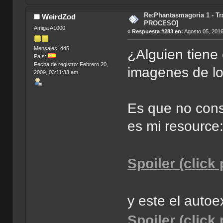
Re:Phantasmagoria 1 - T
WeirdZod
PROCESO]
Amiga A1000
«
Respuesta #283 en:
Agosto 05, 2016
Mensajes: 445
¿Alguien tiene 
País:
Fecha de registro: Febrero 20,
imagenes de lo
2009, 03:11:33 am
Es que no cons
es mi resource
Spoiler (click
y este el autoe
Spoiler (click