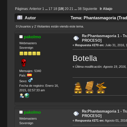
Páginas:
Anterior
1
...
17
18
[
19
]
20
21
...
38
Siguiente
Ir Abajo
Autor
Tema: Phantasmagoria (Tradu
0 Usuarios y 2 Visitantes están viendo este tema.
Re:Phantasmagoria 1 - T
pakolmo
PROCESO]
Webmasters
«
Respuesta #270 en:
Julio 31, 2016,
Sovereign
Botella
«
Última modificación: Agosto 19, 2016
Mensajes: 5340
País:
Sexo:
Fecha de registro: Enero 16,
2015, 02:57:33 am
Índic
Re:Phantasmagoria 1 - T
pakolmo
PROCESO]
Webmasters
«
Respuesta #271 en:
Agosto 01, 2016
Sovereign