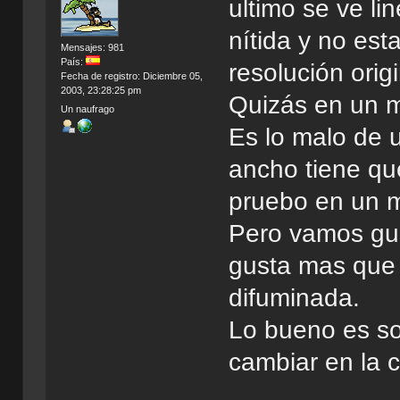
ultimo se ve li
nítida y no est
Mensajes: 981
País:
resolución origi
Fecha de registro: Diciembre 05,
2003, 23:28:25 pm
Quizás en un m
Un naufrago
Es lo malo de 
ancho tiene que
pruebo en un m
Pero vamos gus
gusta mas que 
difuminada.
Lo bueno es so
cambiar en la 