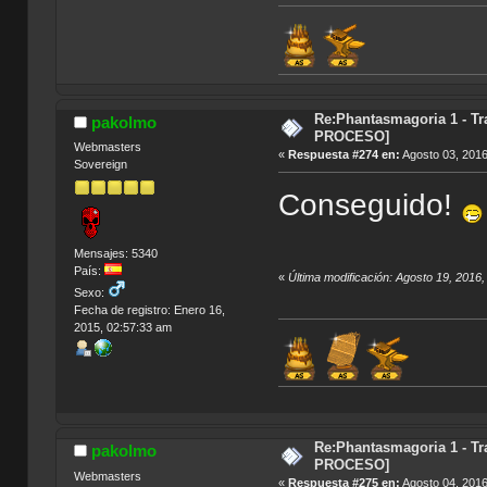
Re:Phantasmagoria 1 - T
pakolmo
PROCESO]
Webmasters
«
Respuesta #274 en:
Agosto 03, 2016
Sovereign
Conseguido!
Mensajes: 5340
País:
«
Última modificación: Agosto 19, 2016
Sexo:
Fecha de registro: Enero 16,
2015, 02:57:33 am
Índic
Re:Phantasmagoria 1 - T
pakolmo
PROCESO]
Webmasters
«
Respuesta #275 en:
Agosto 04, 2016