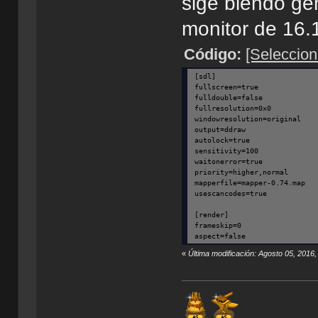
sige biendo gen
monitor de 16.
Código:
[Seleccion
[sdl]
fullscreen=true
fulldouble=false
fullresolution=0x0
windowresolution=original
output=ddraw
autolock=true
sensitivity=100
waitonerror=true
priority=higher,normal
mapperfile=mapper-0.74.map
usescancodes=true
[render]
frameskip=0
aspect=false
scaler=normal2x
«
Última modificación: Agosto 05, 2016