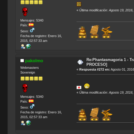
«
Última modificación: Agosto 19, 2016
Mensajes: 5340
País:
Sexo:
Fecha de registro: Enero 16,
2015, 02:57:33 am
Índic
Re:Phantasmagoria 1 - T
pakolmo
PROCESO]
Webmasters
«
Respuesta #272 en:
Agosto 01, 2016
Sovereign
«
Última modificación: Agosto 19, 2016
Mensajes: 5340
País:
Sexo:
Fecha de registro: Enero 16,
2015, 02:57:33 am
Índic