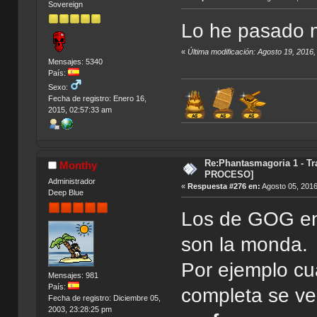
Sovereign
Lo he pasado m
«
Última modificación: Agosto 19, 2016
Mensajes: 5340
País:
Sexo:
Fecha de registro: Enero 16,
2015, 02:57:33 am
Índic
Re:Phantasmagoria 1 - T
Monthy
PROCESO]
Administrador
«
Respuesta #276 en:
Agosto 05, 2016
Deep Blue
Los de GOG en
son la monda.
Por ejemplo cu
Mensajes: 981
País:
completa se ve
Fecha de registro: Diciembre 05,
2003, 23:28:25 pm