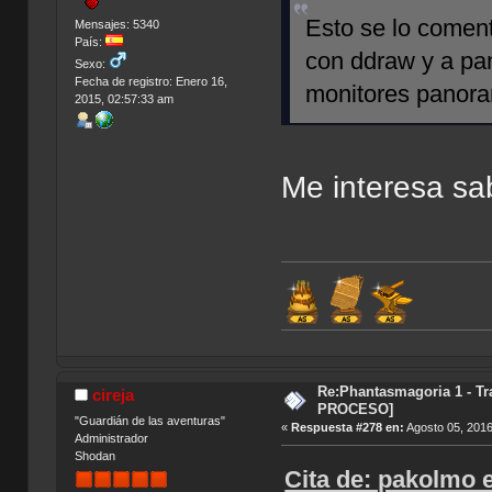
Esto se lo comen
Mensajes: 5340
País:
con ddraw y a pan
Sexo:
Fecha de registro: Enero 16,
monitores panora
2015, 02:57:33 am
Me interesa sa
Índic
Re:Phantasmagoria 1 - T
cireja
PROCESO]
"Guardián de las aventuras"
«
Respuesta #278 en:
Agosto 05, 2016
Administrador
Shodan
Cita de: pakolmo 