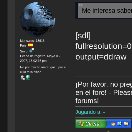
Me interesa sabe
[sdl]
Mensajes: 13616
fullresolution=
País:
Sexo:
output=ddraw
Fecha de registro: Mayo 06,
2007, 13:02:16 pm
No por mucho madrugar... por el
culo te la hinco.
¡Por favor, no pr
en el foro! - Plea
forums!
Jugando a: -