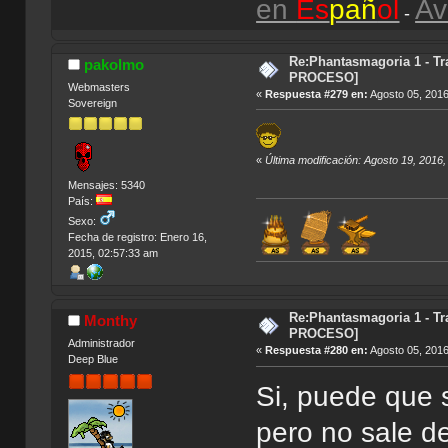
en
Es
pañ
ol
Av
-
Re:Phantasmagoria 1 - T
pakolmo
PROCESO]
Webmasters
«
Respuesta #279 en:
Agosto 05, 2016
Sovereign
«
Última modificación: Agosto 19, 2016
Mensajes: 5340
País:
Sexo:
Fecha de registro: Enero 16,
2015, 02:57:33 am
Índic
Re:Phantasmagoria 1 - T
Monthy
PROCESO]
Administrador
«
Respuesta #280 en:
Agosto 05, 2016
Deep Blue
Si, puede que 
pero no sale d