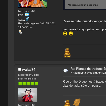
Me toca jugar un poco más.
Mensajes: 260
País:
Sexo:
Release date: cuando vengan 
Fecha de registro: Julio 25, 2011,
14:04:56 pm
descansa tranqui pako, solo pre
Re: Planes de traducci
walas74
«
Respuesta #467 en:
Abril 2
Moderador Global
Intel Pentium III
Rise of the Dragon está traduc
abandonada, sólo en pausa.
Mensajes: 863