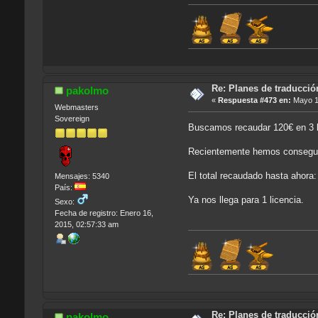
Re: Planes de traducci
pakolmo
«
Respuesta #473 en:
Mayo 17
Webmasters
Sovereign
Buscamos recaudar 120€ en 3 l
Recientemente hemos consegui
El total recaudado hasta ahora
Mensajes: 5340
País:
Ya nos llega para 1 licencia.
Sexo:
Fecha de registro: Enero 16,
2015, 02:57:33 am
Re: Planes de traducci
pakolmo