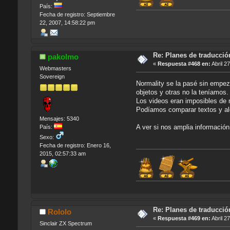
País:
Fecha de registro: Septiembre
22, 2007, 14:58:22 pm
Re: Planes de traducci
pakolmo
«
Respuesta #468 en:
Abril 2
Webmasters
Sovereign
Normality se la pasé sin empeza
objetos y otras no la teníamos.
Los videos eran imposibles de 
Podíamos comparar textos y al
Mensajes: 5340
A ver si nos amplia información
País:
Sexo:
Fecha de registro: Enero 16,
2015, 02:57:33 am
Re: Planes de traducci
Rololo
«
Respuesta #469 en:
Abril 2
Sinclair ZX Spectrum