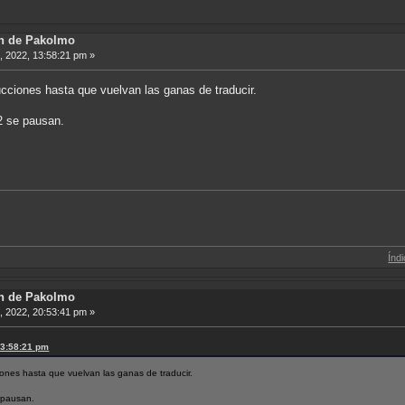
ón de Pakolmo
6, 2022, 13:58:21 pm »
ucciones hasta que vuelvan las ganas de traducir.
2 se pausan.
Índice de Traduc
ón de Pakolmo
6, 2022, 20:53:41 pm »
13:58:21 pm
iones hasta que vuelvan las ganas de traducir.
 pausan.