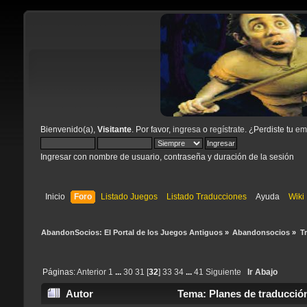
Bienvenido(a),
Visitante
. Por favor,
ingresa
o
regístrate
. ¿Perdiste tu
ema
Ingresar con nombre de usuario, contraseña y duración de la sesión
Inicio
Foro
Listado Juegos
Listado Traducciones
Ayuda
Wiki
AbandonSocios: El Portal de los Juegos Antiguos
»
Abandonsocios
»
T
Páginas:
Anterior
1
...
30
31
[
32
]
33
34
...
41
Siguiente
Ir Abajo
Autor
Tema: Planes de traducció