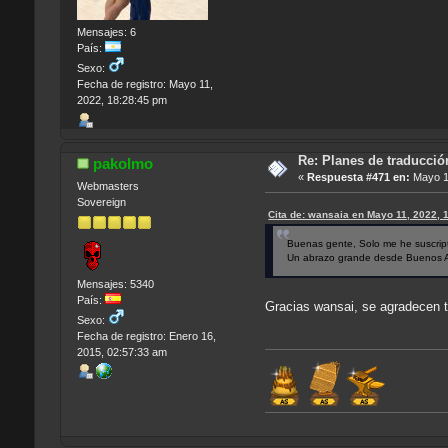
Mensajes: 6
País:
Sexo:
Fecha de registro: Mayo 11,
2022, 18:28:45 pm
Re: Planes de traducci
pakolmo
«
Respuesta #471 en:
Mayo 11
Webmasters
Sovereign
Cita de: wansaia en Mayo 11, 2022, 
Buenas gente, Solo me he suscrip
Un abrazo grande desde Buenos Air
Mensajes: 5340
País:
Gracias wansai, se agradecen t
Sexo:
Fecha de registro: Enero 16,
2015, 02:57:33 am