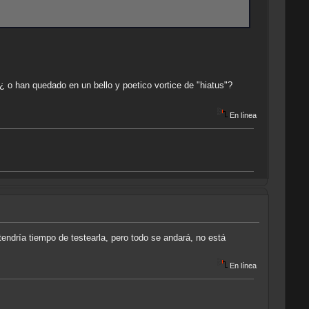
 ¿ o han quedado en un bello y poetico vortice de "hiatus"?
En línea
endría tiempo de testearla, pero todo se andará, no está
En línea