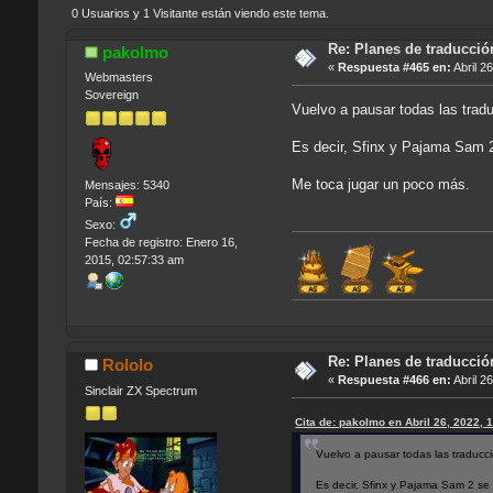
0 Usuarios y 1 Visitante están viendo este tema.
Re: Planes de traducci
pakolmo
«
Respuesta #465 en:
Abril 2
Webmasters
Sovereign
Vuelvo a pausar todas las trad
Es decir, Sfinx y Pajama Sam 
Me toca jugar un poco más.
Mensajes: 5340
País:
Sexo:
Fecha de registro: Enero 16,
2015, 02:57:33 am
Re: Planes de traducci
Rololo
«
Respuesta #466 en:
Abril 2
Sinclair ZX Spectrum
Cita de: pakolmo en Abril 26, 2022, 
Vuelvo a pausar todas las traducc
Es decir, Sfinx y Pajama Sam 2 se