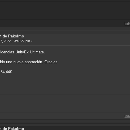
Índice de Traduc
ón de Pakolmo
, 2022, 23:49:27 pm »
icencias UnityEx Ultimate.
do una nueva aportación. Gracias.
: 54,44€
Índice de Traduc
ón de Pakolmo