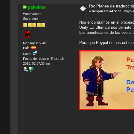
Re: Planes de traducci
pakolmo
«
Respuesta #472 en:
Mayo 15
Webmasters
Sovereign
Nos encontramos en el proceso 
Unity Ex Ultimate nos permite t
Los beneficiarios de las licen
Para que Paypal no nos cobre 
Mensajes: 5340
País:
Sexo:
Fecha de registro: Enero 16,
2015, 02:57:33 am