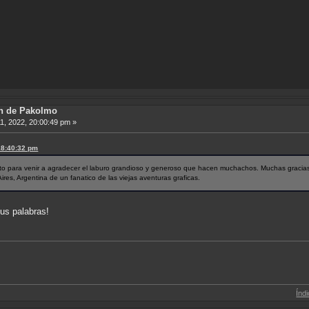
ón de Pakolmo
, 2022, 20:00:49 pm »
18:40:32 pm
to para venir a agradecer el laburo grandioso y generoso que hacen muchachos. Muchas gracias
es, Argentina de un fanatico de las viejas aventuras graficas.
us palabras!
Índice de Traduc