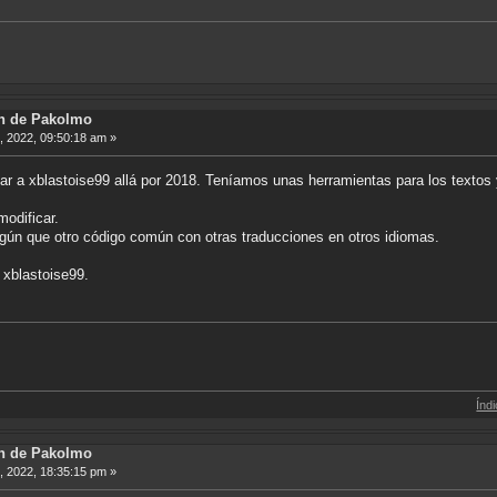
ón de Pakolmo
7, 2022, 09:50:18 am »
r a xblastoise99 allá por 2018. Teníamos unas herramientas para los textos y 
modificar.
gún que otro código común con otras traducciones en otros idiomas.
 xblastoise99.
Índice de Traduc
ón de Pakolmo
7, 2022, 18:35:15 pm »