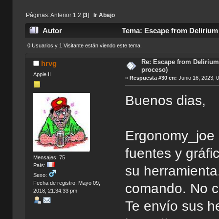
Páginas:
Anterior
1
2
[
3
]
Ir Abajo
Autor
Tema: Escape from Delirium 
0 Usuarios y 1 Visitante están viendo este tema.
Re: Escape from Delirium
hrvg
proceso)
Apple II
«
Respuesta #30 en:
Junio 16, 2023, 
Buenos dias,
Ergonomy_joe c
fuentes y gráf
Mensajes: 75
País:
su herramienta.
Sexo:
Fecha de registro: Mayo 09,
comando. No co
2018, 21:34:33 pm
Te envío sus h