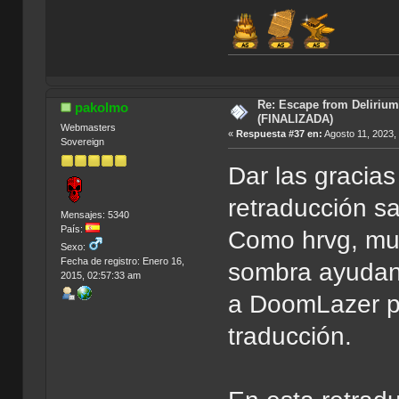
Índi
Re: Escape from Delirium
pakolmo
(FINALIZADA)
Webmasters
«
Respuesta #37 en:
Agosto 11, 2023,
Sovereign
Dar las gracias
retraducción sa
Mensajes: 5340
País:
Como hrvg, muc
Sexo:
Fecha de registro: Enero 16,
sombra ayudan
2015, 02:57:33 am
a DoomLazer po
traducción.