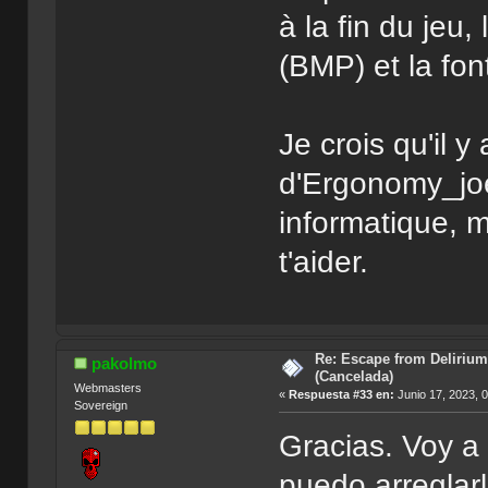
à la fin du jeu
(BMP) et la font,
Je crois qu'il y
d'Ergonomy_joe
informatique, 
t'aider.
Re: Escape from Delirium
pakolmo
(Cancelada)
Webmasters
«
Respuesta #33 en:
Junio 17, 2023, 
Sovereign
Gracias. Voy a 
puedo arreglar