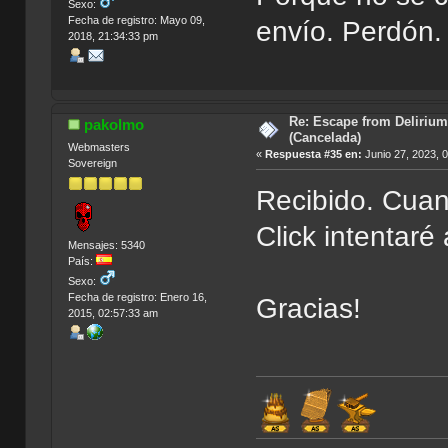
Sexo:
Fecha de registro: Mayo 09,
envío. Perdón.
2018, 21:34:33 pm
Re: Escape from Delirium
pakolmo
(Cancelada)
Webmasters
«
Respuesta #35 en:
Junio 27, 2023, 
Sovereign
Recibido. Cua
Click intentaré
Mensajes: 5340
País:
Sexo:
Fecha de registro: Enero 16,
Gracias!
2015, 02:57:33 am