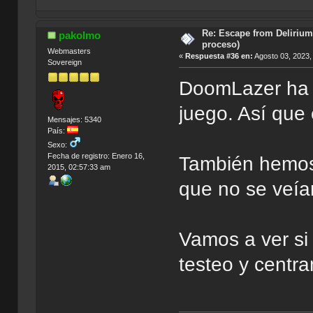
Índi
Re: Escape from Delirium
pakolmo
proceso)
Webmasters
«
Respuesta #36 en:
Agosto 03, 2023,
Sovereign
DoomLazer ha c
juego. Así que 
Mensajes: 5340
País:
Sexo:
Fecha de registro: Enero 16,
También hemos
2015, 02:57:33 am
que no se veía
Vamos a ver si
testeo y centra