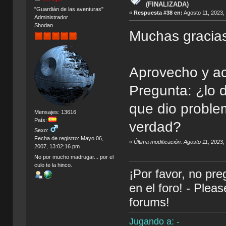
(FINALIZADA)
"Guardián de las aventuras"
«
Respuesta #38 en:
Agosto 11, 2023,
Administrador
Shodan
Muchas gracia
Aprovecho y ac
Pregunta: ¿lo 
que dio proble
Mensajes: 13616
País:
verdad?
Sexo:
Fecha de registro: Mayo 06,
«
Última modificación: Agosto 11, 2023,
2007, 13:02:16 pm
No por mucho madrugar... por el
culo te la hinco.
¡Por favor, no pr
en el foro! - Plea
forums!
Jugando a: -