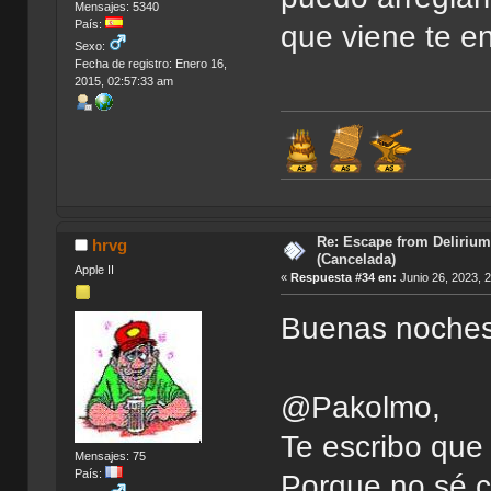
Mensajes: 5340
País:
que viene te en
Sexo:
Fecha de registro: Enero 16,
2015, 02:57:33 am
Índi
Re: Escape from Delirium
hrvg
(Cancelada)
Apple II
«
Respuesta #34 en:
Junio 26, 2023, 
Buenas noches
@Pakolmo,
Te escribo que
Mensajes: 75
País:
Porque no sé c