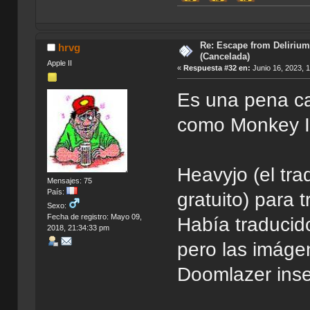
Índi
Re: Escape from Delirium
hrvg
(Cancelada)
Apple II
«
Respuesta #32 en:
Junio 16, 2023, 
Es una pena ca
como Monkey I
Heavyjo (el trad
Mensajes: 75
País:
gratuito) para 
Sexo:
Fecha de registro: Mayo 09,
Había traducid
2018, 21:34:33 pm
pero las imáge
Doomlazer inse