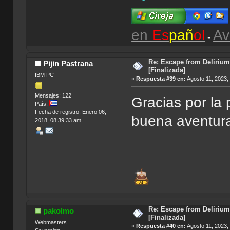
en
Es
pañ
ol
Av
-
Re: Escape from Delirium
Pijin Pastrana
[Finalizada]
IBM PC
«
Respuesta #39 en:
Agosto 11, 2023,
Mensajes: 122
Gracias por la
País:
Fecha de registro: Enero 06,
buena aventura
2018, 08:39:33 am
Re: Escape from Delirium
pakolmo
[Finalizada]
Webmasters
«
Respuesta #40 en:
Agosto 11, 2023,