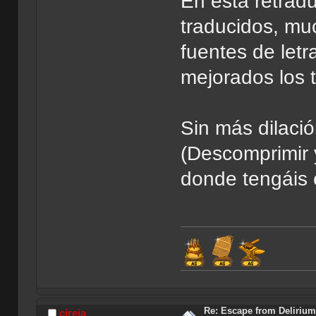
En esta retradu
traducidos, mu
fuentes de letr
mejorados los t
Sin más dilaci
(Descomprimir y
donde tengáis e
Índi
Re: Escape from Delirium
cireja