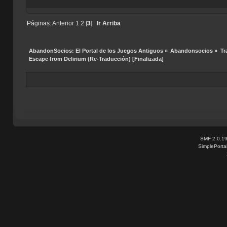
Índi
Páginas:
Anterior
1
2
[
3
]
Ir Arriba
AbandonSocios: El Portal de los Juegos Antiguos
»
Abandonsocios
»
Tr
Escape from Delirium (Re-Traducción) [Finalizada]
SMF 2.0.1
SimplePorta