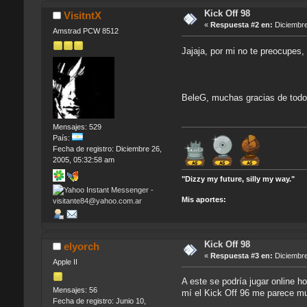
Kick Off 98
VisitntX
«
Respuesta #2 en:
Diciembre
Amstrad PCW 8512
Jajaja, por mi no te preocupes,
BeleG, muchas gracias de tod
Mensajes: 529
País:
Fecha de registro: Diciembre 26,
2005, 05:32:58 am
"Dizzy my future, silly my way."
Mis aportes:
Kick Off 98
elyorch
«
Respuesta #3 en:
Diciembre
Apple II
A este se podría jugar online h
Mensajes: 56
mí el Kick Off 96 me parece mu
Fecha de registro: Junio 10,