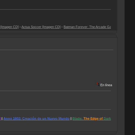
-
Actua Soccer [Imagen CD]
-
Batman Forever: The Arcade Game [Imagen CD]
-
CD3: Gremli
En línea
: Creación de un Nuevo Mundo
|
Blade:
The Edge of
Darkness
|
Caesar III
|
Colin McRa