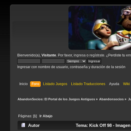
Bienvenido(a),
Visitante
. Por favor,
ingresa
o
regístrate
. ¿Perdiste tu
ema
Ingresar con nombre de usuario, contraseña y duración de la sesión
Inicio
Foro
Listado Juegos
Listado Traducciones
Ayuda
Wiki
AbandonSocios: El Portal de los Juegos Antiguos
»
Abandonsocios
»
J
Páginas: [
1
]
Ir Abajo
Autor
Tema: Kick Off 98 - Imagen