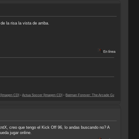
 la risa la vista de arriba.
En línea
-
Actua Soccer [Imagen CD]
-
Batman Forever: The Arcade Game [Imagen CD]
-
CD3: Gremli
sitntX, creo que tengo el Kick Off 96, lo andas buscando no? A
ueda jugar online.