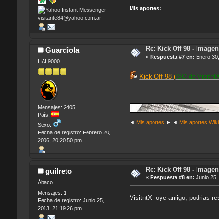
Mis aportes:
Re: Kick Off 98 - Image
Guardiola
«
Respuesta #7 en:
Enero 30,
HAL9000
Kick Off 98 (
ISO de Visitnt
Mensajes: 2405
País:
◄
Mis aportes
► ◄
Mis aportes Wiki
Sexo:
Fecha de registro: Febrero 20,
2006, 20:20:50 pm
Re: Kick Off 98 - Image
guilreto
«
Respuesta #8 en:
Junio 25,
Ábaco
Mensajes: 1
VisitntX, oye amigo, podrias r
Fecha de registro: Junio 25,
2013, 21:19:26 pm