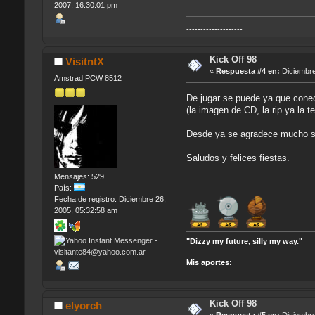
2007, 16:30:01 pm
--------------------
Kick Off 98
VisitntX
«
Respuesta #4 en:
Diciembre
Amstrad PCW 8512
De jugar se puede ya que conec
(la imagen de CD, la rip ya la t
Desde ya se agradece mucho si
Saludos y felices fiestas.
Mensajes: 529
País:
Fecha de registro: Diciembre 26,
2005, 05:32:58 am
"Dizzy my future, silly my way."
Mis aportes:
Kick Off 98
elyorch
«
Respuesta #5 en:
Diciembre