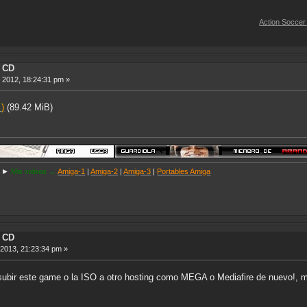
Action Soccer [Imagen CD]
n CD
 2012, 18:24:31 pm »
X
)
(89.42 MiB)
►
Mis videos →
Amiga-1
|
Amiga-2
|
Amiga-3
|
Portables Amiga
n CD
 2013, 21:23:34 pm »
esubir este game o la ISO a otro hosting como MEGA o Mediafire de nuevo!,