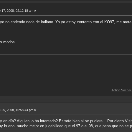
 17, 2008, 02:12:18 am »
 yo no entiendo nada de italiano. Yo ya estoy contento con el KO97, me mata de
os modos.
Action Soccer [Imagen CD]
 25, 2008, 15:58:44 pm »
oy en día? Alguien lo ha intentado? Estaría bien si se pudiera... Por cierto Vi
y bueno, mucho mejor en jugabilidad que el 97 o el 98, que pena que no se p