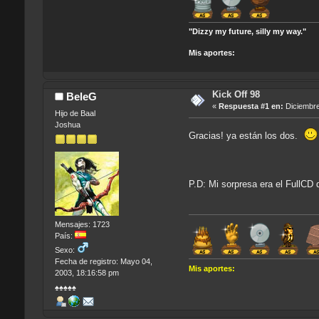
"Dizzy my future, silly my way."
Mis aportes:
Kick Off 98
BeleG
«
Respuesta #1 en:
Diciembre
Hijo de Baal
Joshua
Gracias! ya están los dos.
P.D: Mi sorpresa era el FullCD d
Mensajes: 1723
País:
Sexo:
Fecha de registro: Mayo 04,
Mis aportes:
2003, 18:16:58 pm
♠♠♠♠♠