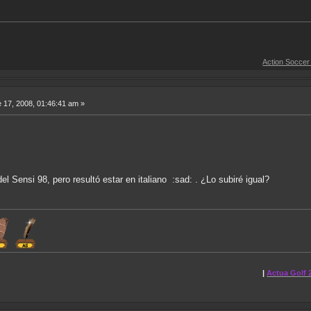
Action Soccer [Imagen CD]
 17, 2008, 01:46:41 am »
el Sensi 98, pero resultó estar en italiano :sad: . ¿Lo subiré igual?
|
Actua Golf 2
|
Anno 1602