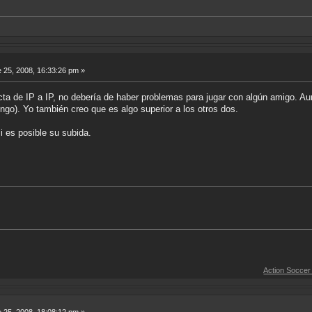
 25, 2008, 16:33:26 pm »
ta de IP a IP, no debería de haber problemas para jugar con algún amigo. Au
engo). Yo también creo que es algo superior a los otros dos.
 es posible su subida.
Action Soccer [Imagen CD]
 25, 2008, 18:08:12 pm »