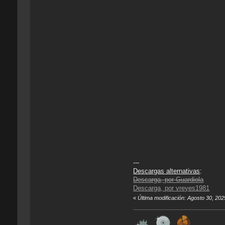
---
Descargas alternativas
:
Descarga, por Guardiola
Descarga, por vreyes1981
«
Última modificación: Agosto 30, 20