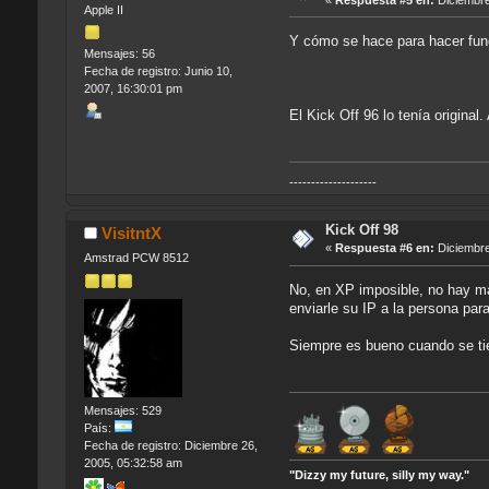
Apple II
Y cómo se hace para hacer func
Mensajes: 56
Fecha de registro: Junio 10,
2007, 16:30:01 pm
El Kick Off 96 lo tenía origina
--------------------
Kick Off 98
VisitntX
«
Respuesta #6 en:
Diciembre
Amstrad PCW 8512
No, en XP imposible, no hay ma
enviarle su IP a la persona par
Siempre es bueno cuando se tie
Mensajes: 529
País:
Fecha de registro: Diciembre 26,
2005, 05:32:58 am
"Dizzy my future, silly my way."