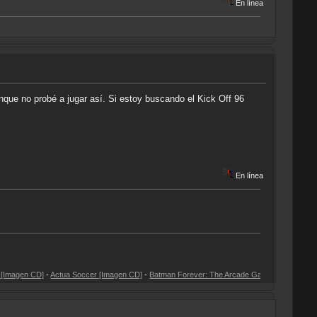
En línea
nque no probé a jugar así. Si estoy buscando el Kick Off 96
En línea
-
Actua Soccer [Imagen CD]
-
Batman Forever: The Arcade Game [Imagen CD]
-
CD3: Gremli