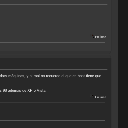
En línea
bas máquinas, y si mal no recuerdo el que es host tiene que
ws 98 además de XP o Vista.
En línea