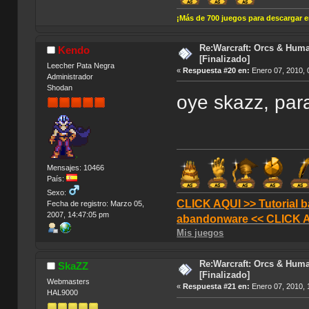
¡Más de 700 juegos para descargar 
Re:Warcraft: Orcs & Huma
Kendo
[Finalizado]
Leecher Pata Negra
«
Respuesta #20 en:
Enero 07, 2010, 
Administrador
Shodan
oye skazz, para
Mensajes: 10466
País:
Sexo:
CLICK AQUI >> Tutorial b
Fecha de registro: Marzo 05,
2007, 14:47:05 pm
abandonware << CLICK 
Mis juegos
Re:Warcraft: Orcs & Huma
SkaZZ
[Finalizado]
Webmasters
«
Respuesta #21 en:
Enero 07, 2010, 
HAL9000