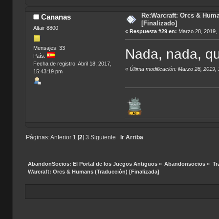
Re:Warcraft: Orcs & Huma
Cananas
[Finalizado]
Altair 8800
«
Respuesta #29 en:
Marzo 28, 2019, 
Mensajes: 33
Nada, nada, qu
País:
Fecha de registro: Abril 18, 2017,
«
Última modificación: Marzo 28, 2019
15:43:19 pm
Páginas:
Anterior
1
[
2
]
3
Siguiente
Ir Arriba
AbandonSocios: El Portal de los Juegos Antiguos
»
Abandonsocios
»
Tr
Warcraft: Orcs & Humans (Traducción) [Finalizada]