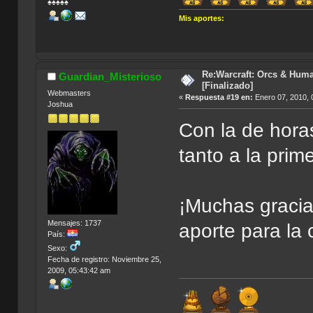
♠♠♠♠♠
Mis aportes:
|
Actua Golf 2
Re:Warcraft: Orcs & Huma
Guardian_Misterioso
[Finalizado]
Webmasters
«
Respuesta #19 en:
Enero 07, 2010, 
Joshua
Con la de hora
tanto a la prim
¡Muchas gracia
Mensajes: 1737
aporte para l
País:
Sexo:
Fecha de registro: Noviembre 25,
2009, 05:43:42 am