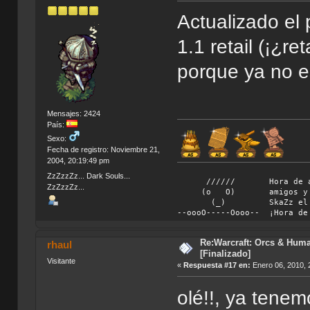
Actualizado el 
1.1 retail (¡¿re
porque ya no e
Mensajes: 2424
País:
Sexo:
Fecha de registro: Noviembre 21,
2004, 20:19:49 pm
ZzZzzZz... Dark Souls...
////// Hora de abando
ZzZzzZz...
(o O) amigos y vámono
(_) SkaZz el chiflad
--oooO-----Oooo-- ¡Hora de
Re:Warcraft: Orcs & Huma
rhaul
[Finalizado]
Visitante
«
Respuesta #17 en:
Enero 06, 2010, 
olé!!, ya tenem