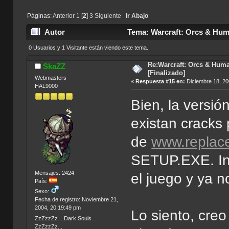
Páginas:
Anterior
1
[
2
]
3
Siguiente
Ir Abajo
Autor
Tema: Warcraft: Orcs & Huma
0 Usuarios y 1 Visitante están viendo este tema.
Re:Warcraft: Orcs & Huma
SkaZZ
[Finalizado]
Webmasters
«
Respuesta #15 en:
Diciembre 18, 20
HAL9000
Bien, la versió
existan cracks 
de
www.replac
SETUP.EXE. Int
Mensajes: 2424
el juego y ya no
País:
Sexo:
Fecha de registro: Noviembre 21,
2004, 20:19:49 pm
Lo siento, creo
ZzZzzZz... Dark Souls...
ZzZzzZz...