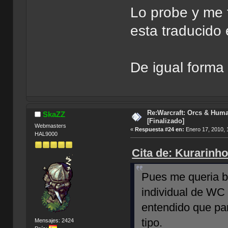
Lo probe y me 
esta traducido 
De igual forma
Re:Warcraft: Orcs & Huma
SkaZZ
[Finalizado]
Webmasters
«
Respuesta #24 en:
Enero 17, 2010, 
HAL9000
Cita de: Kurarinh
Pues me queria ba
individual de WC 
entendido que par
tipo.
Mensajes: 2424