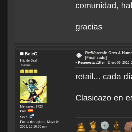
comunidad, hab
gracias
Re:Warcraft: Orcs & Huma
BeleG
[Finalizado]
Hijo de Baal
«
Respuesta #18 en:
Enero 06, 2010, 
Joshua
retail... cada 
Clasicazo en es
Mensajes: 1723
País:
Sexo:
Fecha de registro: Mayo 04,
2003, 18:16:58 pm