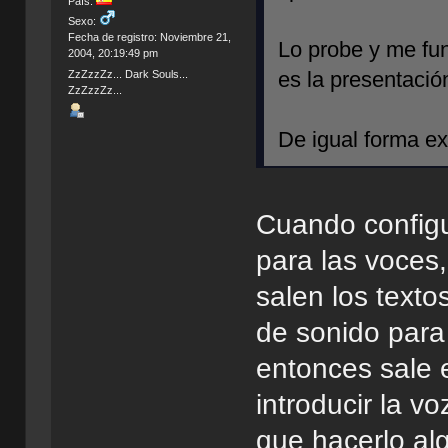
País:
Sexo:
Fecha de registro: Noviembre 21,
Lo probe y me fun
2004, 20:19:49 pm
es la presentació
ZzZzzZz... Dark Souls...
ZzZzzZz...
De igual forma ex
Cuando configu
para las voces,
salen los texto
de sonido para
entonces sale e
introducir la vo
que hacerlo al