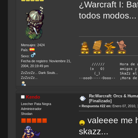
¿Warcraft I: Ba
todos modos...
Mensajes: 2424
País:
Sexo:
Fecha de registro: Noviembre 21,
////// Hora de abando
2004, 20:19:49 pm
(o O) amigos y vámono
ZzZzzZz... Dark Souls...
(_) SkaZz el chiflad
ZzZzzZz...
--oooO-----Oooo-- ¡Hora de
Re:Warcraft: Orcs & Huma
Kendo
[Finalizado]
Leecher Pata Negra
«
Respuesta #22 en:
Enero 07, 2010, 
Administrador
Shodan
valeeee me h
skazz...