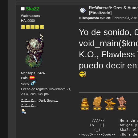
Re:Warcraft: Orcs & Huma
SkaZZ
[Finalizado]
Webmasters
«
Respuesta #28 en:
Febrero 03, 2010
HAL9000
Yo de sonido, 0
void_main($kno
K.O., Flawless 
puedo decir en
Mensajes: 2424
País:
Sexo:
Fecha de registro: Noviembre 21,
2004, 20:19:49 pm
ZzZzzZz... Dark Souls...
ZzZzzZz...
////// Hora de abando
(o O) amigos y vámono
(_) SkaZz el chiflad
--oooO-----Oooo-- ¡Hora de