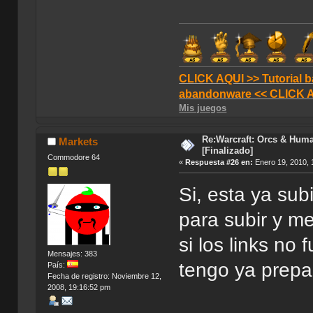
CLICK AQUI >> Tutorial b
abandonware << CLICK 
Mis juegos
Re:Warcraft: Orcs & Huma
Markets
[Finalizado]
Commodore 64
«
Respuesta #26 en:
Enero 19, 2010, 
Si, esta ya sub
para subir y me 
si los links no
Mensajes: 383
tengo ya prepa
País:
Fecha de registro: Noviembre 12,
2008, 19:16:52 pm