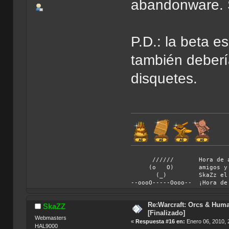
abandonware.
P.D.: la beta e
también deberí
disquetes.
////// Hora de abando
(o O) amigos y vámono
(_) SkaZz el chiflad
--oooO-----Oooo-- ¡Hora de
Re:Warcraft: Orcs & Huma
SkaZZ
[Finalizado]
Webmasters
«
Respuesta #16 en:
Enero 06, 2010, 
HAL9000