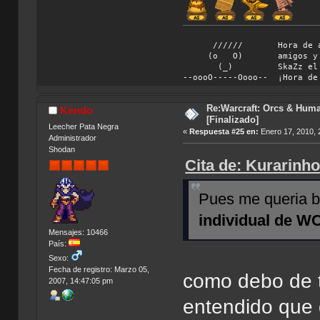
////// Hora de abando
(o O) amigos y vámono
(_) SkaZz el chiflad
--oooO-----Oooo-- ¡Hora de
Re:Warcraft: Orcs & Huma
Kendo
[Finalizado]
Leecher Pata Negra
«
Respuesta #25 en:
Enero 17, 2010, 
Administrador
Shodan
Cita de: Kurarinh
Pues me queria b
individual de W
Mensajes: 10466
País:
Sexo:
Fecha de registro: Marzo 05,
como debo de t
2007, 14:47:05 pm
entendido que q