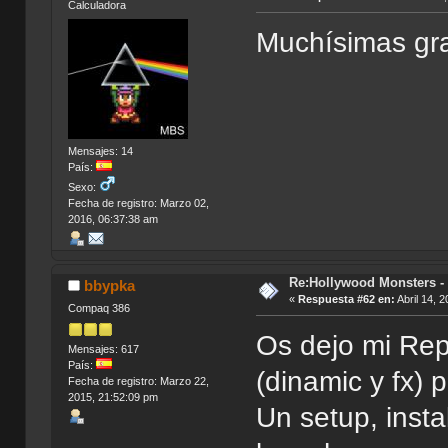
Calculadora
Muchísimas gr
Mensajes: 14
País:
Sexo:
Fecha de registro: Marzo 02,
2016, 06:37:38 am
Re:Hollywood Monsters - 
bbypka
«
Respuesta #62 en:
Abril 14, 
Compaq 386
Os dejo mi Rep
Mensajes: 617
País:
(dinamic y fx) 
Fecha de registro: Marzo 22,
2015, 21:52:09 pm
Un setup, insta