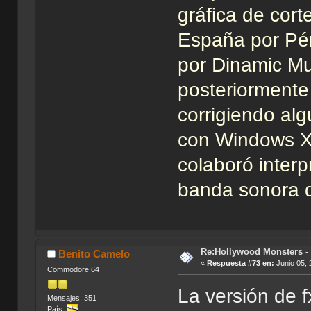
gráfica de cort
España por Pén
por Dinamic Mul
posteriormente
corrigiendo al
con Windows X
colaboró interp
banda sonora d
Re:Hollywood Monsters - 
Benito Camelo
«
Respuesta #73 en:
Junio 05, 
Commodore 64
La versión de f
Mensajes: 351
País: