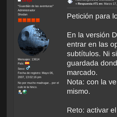
cireja
«
Respuesta #71 en:
Marzo 17, 
"Guardián de las aventuras"
Administrador
Petición para 
Shodan
En la versión 
entrar en las o
subtítulos. Ni 
Mensajes: 13614
guardada donde
País:
Sexo:
marcado.
Fecha de registro: Mayo 06,
2007, 13:02:16 pm
Nota: con la v
No por mucho madrugar... por el
culo te la hinco.
mismo.
Reto: activar e