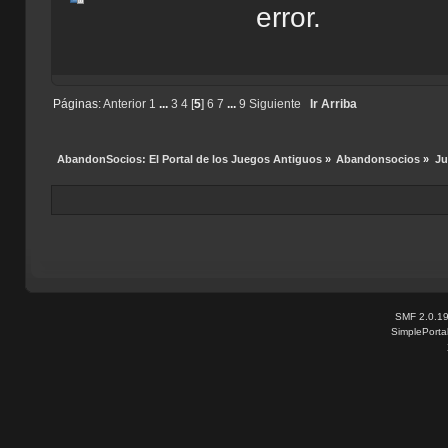
error.
Páginas:
Anterior
1
...
3
4
[
5
]
6
7
...
9
Siguiente
Ir Arriba
AbandonSocios: El Portal de los Juegos Antiguos
»
Abandonsocios
»
Ju
SMF 2.0.1
SimplePorta