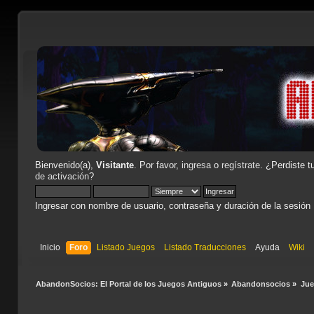
Bienvenido(a),
Visitante
. Por favor,
ingresa
o
regístrate
. ¿Perdiste t
de activación
?
Ingresar con nombre de usuario, contraseña y duración de la sesión
Inicio
Foro
Listado Juegos
Listado Traducciones
Ayuda
Wiki
AbandonSocios: El Portal de los Juegos Antiguos
»
Abandonsocios
»
Ju