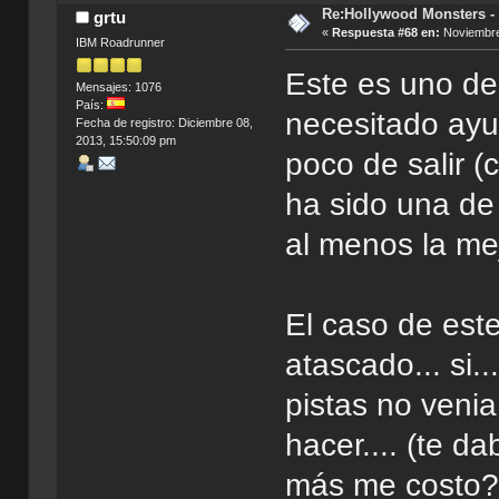
Re:Hollywood Monsters - 
grtu
«
Respuesta #68 en:
Noviembre
IBM Roadrunner
Este es uno de
Mensajes: 1076
País:
necesitado ayu
Fecha de registro: Diciembre 08,
2013, 15:50:09 pm
poco de salir (
ha sido una de 
al menos la me
El caso de est
atascado... si..
pistas no veni
hacer.... (te d
más me costo?