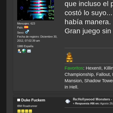
que incluso el 
costó lo suyo..
había manera. 
Mensajes: 623
País:
Gran juego sin
Sexo:
Fecha de registro: Diciembre 30,
2012, 07:02:39 am
1980 España
Favoritos
: HexenII, Kil
Championship, Fallout,
Mansion, Shadow Tower
in Hell.
Re:Hollywood Monsters - 
Duke Fuckem
«
Respuesta #66 en:
Agosto 29,
IBM Roadrunner