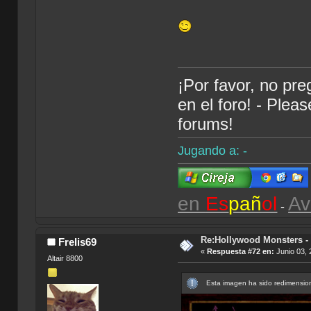
¡Por favor, no pr
en el foro! - Plea
forums!
Jugando a: -
en
Es
pañ
ol
Av
-
Re:Hollywood Monsters - 
Frelis69
«
Respuesta #72 en:
Junio 03, 
Altair 8800
Esta imagen ha sido redimension