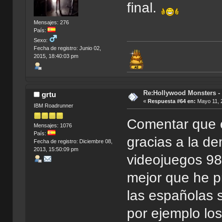
final.
Mensajes: 276
País:
Sexo:
Fecha de registro: Junio 02,
2015, 18:40:03 pm
Re:Hollywood Monsters - 
grtu
«
Respuesta #64 en:
Mayo 11, 2
IBM Roadrunner
Comentar que 
Mensajes: 1076
País:
gracias a la d
Fecha de registro: Diciembre 08,
2013, 15:50:09 pm
videojuegos 98
mejor que he p
las españolas 
por ejemplo lo