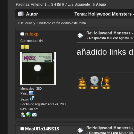
Páginas:
Anterior
1
...
3
4
[
5
]
6
7
...
9
Siguiente
Ir Abajo
Autor
Tema: Hollywood Monsters - 
0 Usuarios y 1 Visitante están viendo este tema.
Re:Hollywood Monsters - 
ruloxp
«
Respuesta #60 en:
Agosto 02,
Commodore 64
añadido links d
Mensajes: 380
País:
Sexo:
Fecha de registro: Abril 24, 2005,
03:49:40 am
Re:Hollywood Monsters - 
MaaURo14BS18
«
Respuesta #61 en:
Marzo 09, 