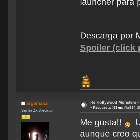
launcher para p
Descarga por
Spoiler (click
Re:Hollywood Monsters - 
argamasa
«
Respuesta #63 en:
Abril 14, 
Sinclair ZX Spectrum
Me gusta!!
Un
aunque creo qu