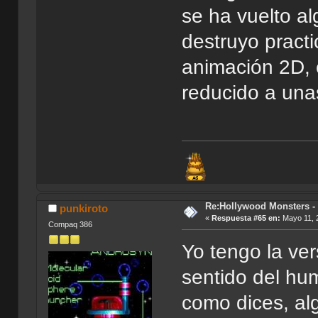
se ha vuelto al
destruyo pract
animación 2D, 
reducido a un
Re:Hollywood Monsters - 
punkiroto
«
Respuesta #65 en:
Mayo 11, 2
Compaq 386
Yo tengo la ve
sentido del hu
como dices, al