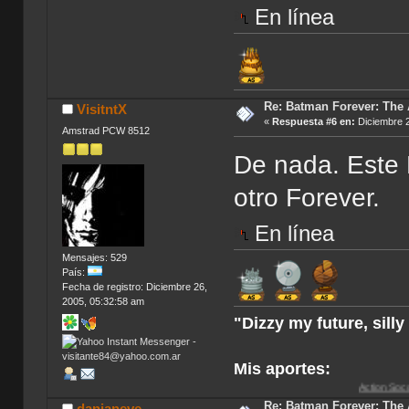
En línea
Re: Batman Forever: The
VisitntX
«
Respuesta #6 en:
Diciembre 2
Amstrad PCW 8512
De nada. Este 
otro Forever.
En línea
Mensajes: 529
País:
Fecha de registro: Diciembre 26,
2005, 05:32:58 am
"Dizzy my future, sill
Mis aportes:
Action Soccer [Imagen CD
Re: Batman Forever: The
danianeve