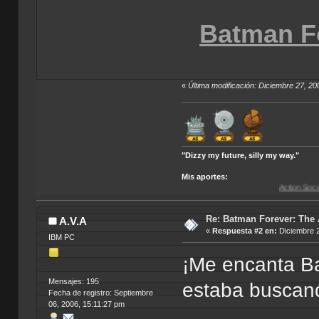
Batman F
«
Última modificación: Diciembre 27, 20
"Dizzy my future, silly my way."
Mis aportes:
Action Soccer [Imagen CD
Re: Batman Forever: The
A.V.A
«
Respuesta #2 en:
Diciembre 2
IBM PC
¡Me encanta Ba
Mensajes: 195
estaba buscan
Fecha de registro: Septiembre
06, 2006, 15:11:27 pm