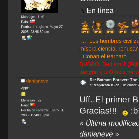
En línea
Mensajes: 1141
País:
Fecha de registro: Mayo 27,
2005, 23:48:39 pm
"... "Los hombres civil
mísera ciencia, rehusan 
- Conan el Bárbaro
BUSCO: Bedlam 2 (Full C
the game u Orbots for w
Re: Batman Forever: The
danianeve
«
Respuesta #5 en:
Diciembre 2
Apple II
Uff..El primer
Mensajes: 92
País:
Gracias!!!
:b
Fecha de registro: Enero 31,
2006, 15:48:18 pm
«
Última modifica
danianeve
»