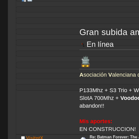
Gran subida am
En línea
A
sociación
V
alenciana
P133Mhz + S3 Trio + 
SlotA 700Mhz +
Voodoo
abandon!!
Mis aportes:
EN CONSTRUCCION!
Re: Batman Forever: The
VisitntX