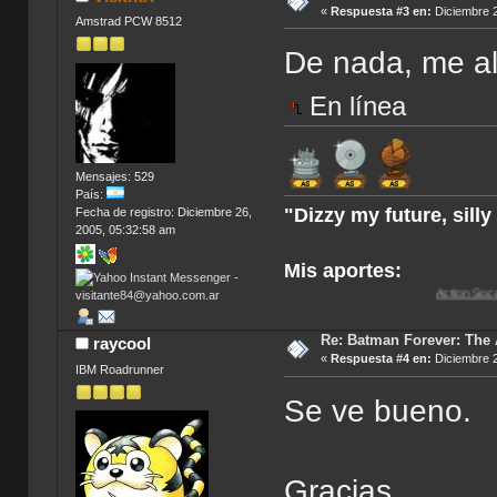
«
Respuesta #3 en:
Diciembre 2
Amstrad PCW 8512
De nada, me al
En línea
Mensajes: 529
País:
"Dizzy my future, sill
Fecha de registro: Diciembre 26,
2005, 05:32:58 am
Mis aportes:
Action Soccer [Imagen CD
Re: Batman Forever: The
raycool
«
Respuesta #4 en:
Diciembre 2
IBM Roadrunner
Se ve bueno.
Gracias