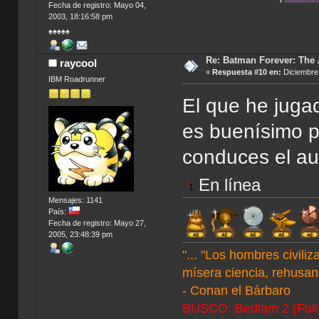
Fecha de registro: Mayo 04,
.
2003, 18:16:58 pm
♠♠♠♠♠
Re: Batman Forever: The
raycool
«
Respuesta #10 en:
Diciembre 
IBM Roadrunner
El que he juga
es buenísimo p
conduces el aut
En línea
Mensajes: 1141
País:
Fecha de registro: Mayo 27,
2005, 23:48:39 pm
"... "Los hombres civil
mísera ciencia, rehusan 
- Conan el Bárbaro
BUSCO: Bedlam 2 (Full C