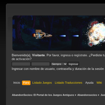
Bienvenido(a),
Visitante
. Por favor,
ingresa
o
regístrate
. ¿Perdiste t
de activación
?
Ingresar con nombre de usuario, contraseña y duración de la sesión
Inicio
Foro
Listado Juegos
Listado Traducciones
Ayuda
Wiki
AbandonSocios: El Portal de los Juegos Antiguos
»
Abandonsocios
»
Ju