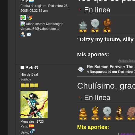
País:
Fecha de registro: Diciembre 26,
En línea
2005, 05:32:58 am
"Dizzy my future, sill
Mis aportes:
Action Soccer [Imagen CD
Re: Batman Forever: The
BeleG
«
Respuesta #9 en:
Diciembre 2
Hijo de Baal
Joshua
Chulísimo, grac
En línea
Mensajes: 1723
Mis aportes:
País:
Sexo:
.
|
Actua Golf 2
|
Anno 16