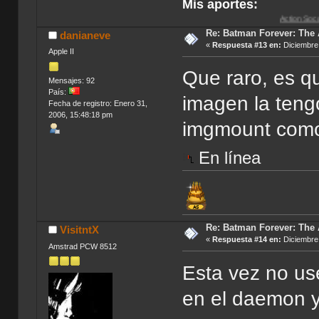
Mis aportes:
Action Soccer [Imagen CD
Re: Batman Forever: The
danianeve
«
Respuesta #13 en:
Diciembre 
Apple II
Que raro, es q
Mensajes: 92
País:
imagen la teng
Fecha de registro: Enero 31,
2006, 15:48:18 pm
imgmount como
En línea
Re: Batman Forever: The
VisitntX
«
Respuesta #14 en:
Diciembre 
Amstrad PCW 8512
Esta vez no us
en el daemon y