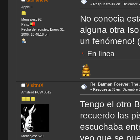
«
Respuesta #7 en:
Diciembre 2
Apple II
No conocia est
Mensajes: 92
País:
alguna otra Is
Fecha de registro: Enero 31,
2006, 15:48:18 pm
un fenómeno! (
En línea
Re: Batman Forever: The
VisitntX
«
Respuesta #8 en:
Diciembre 2
Amstrad PCW 8512
Tengo el otro 
recuerdo las p
escuchaba entr
veo que se pue
Mensajes: 529