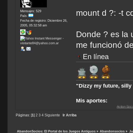
mount d ?: -t 
Mensajes: 529
País:
Fecha de registro: Diciembre 26,
2005, 05:32:58 am
Donde ? es la 
me funcionó de
En línea
"Dizzy my future, sill
Mis aportes:
Action Soccer [Imagen CD
Páginas: [
1
]
2
3
4
Siguiente
Ir Arriba
AbandonSocios: El Portal de los Juegos Antiguos
»
Abandonsocios
»
Ju