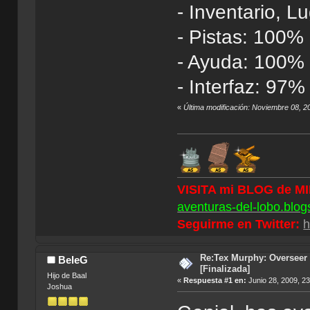
- Inventario, 
- Pistas: 100%
- Ayuda: 100%
- Interfaz: 97%
«
Última modificación: Noviembre 08, 20
VISITA mi BLOG de M
aventuras-del-lobo.blog
Seguirme en Twitter:
h
Re:Tex Murphy: Overseer 
BeleG
[Finalizada]
Hijo de Baal
«
Respuesta #1 en:
Junio 28, 2009, 2
Joshua