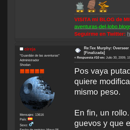
VISITA mi BLOG de M
aventuras-del-lobo.blog
Seguirme en Twitter:
h
Re:Tex Murphy: Overseer 
cireja
[Finalizada]
"Guardián de las aventuras"
«
Respuesta #10 en:
Julio 30, 2009, 1
Administrador
Shodan
Pos vaya putad
quiere modifica
mismo peso.
En fin, un roll
Mensajes: 13616
País:
guevos y que e
Sexo:
Fecha de registro: Mayo 06,