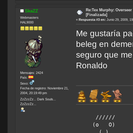
Re:Tex Murphy: Overseer 
SkaZZ
[Finalizada]
Webmasters
«
Respuesta #3 en:
Junio 29, 2009, 1
HAL9000
Me gustaría pag
beleg en demen
seguro que me 
Ronaldo
Mensajes: 2424
País:
Sexo:
Fecha de registro: Noviembre 21,
2004, 20:19:49 pm
ZzZzzZz... Dark Souls...
ZzZzzZz...
////// Hora d
(o O) amigos 
(_) SkaZz el