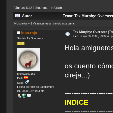
Páginas: [
1
]
2
3
Siguiente
Ir Abajo
Autor
Tema: Tex Murphy: Overseer 
0 Usuarios y 2 Visitantes están viendo este tema.
Tex Murphy: Overseer (Tra
lobo.rojo
«
en:
Junio 28, 2009, 23:32:45 
Sinclair ZX Spectrum
Hola amiguetes
os cuento cómo
cireja...)
Mensajes: 262
País:
Sexo:
Fecha de registro: Septiembre
01, 2008, 18:41:33 pm
---------------------
INDICE
---------------------