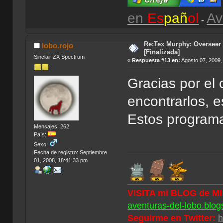
en
Es
pañ
ol
Av
-
Re:Tex Murphy: Overseer 
lobo.rojo
[Finalizada]
Sinclair ZX Spectrum
«
Respuesta #13 en:
Agosto 07, 2009,
Gracias por el
encontrarlos, 
Estos programa
Mensajes: 262
País:
Sexo:
Fecha de registro: Septiembre
01, 2008, 18:41:33 pm
VISITA mi BLOG de M
aventuras-del-lobo.blog
Seguirme en Twitter:
h