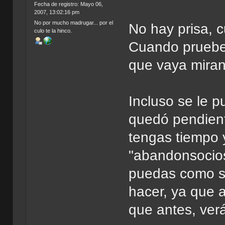
Fecha de registro: Mayo 06,
2007, 13:02:16 pm
No por mucho madrugar... por el
No hay prisa, 
culo te la hinco.
Cuando pruebes
que vaya mira
Incluso se le 
quedó pendient
tengas tiempo y
"abandonsocios
puedas como se
hacer, ya que
que antes, ver