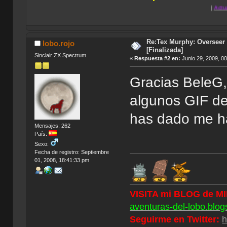
.
|
Actua Golf 2
|
Anno
.
Re:Tex Murphy: Overseer 
lobo.rojo
[Finalizada]
Sinclair ZX Spectrum
«
Respuesta #2 en:
Junio 29, 2009, 0
Gracias BeleG,
algunos GIF de
has dado me ha
Mensajes: 262
País:
Sexo:
Fecha de registro: Septiembre
01, 2008, 18:41:33 pm
VISITA mi BLOG de M
aventuras-del-lobo.blog
Seguirme en Twitter:
h