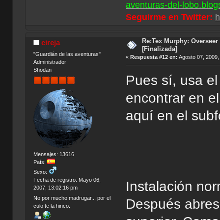
aventuras-del-lobo.blog
Seguirme en Twitter:
h
Re:Tex Murphy: Overseer 
cireja
[Finalizada]
"Guardián de las aventuras"
«
Respuesta #12 en:
Agosto 07, 2009,
Administrador
Shodan
Pues sí, usa e
encontrar en el
aquí en el subf
Mensajes: 13616
País:
Sexo:
Fecha de registro: Mayo 06,
Instalación no
2007, 13:02:16 pm
No por mucho madrugar... por el
Después abres 
culo te la hinco.