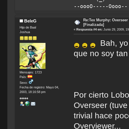
--oooO-----Oooo-
Re:Tex Murphy: Overseer 
BeleG
[Finalizada]
Hijo de Baal
«
Respuesta #4 en:
Junio 29, 2009, 1
Joshua
Bah, yo
que no soy tan
Mensajes: 1723
País:
Sexo:
Fecha de registro: Mayo 04,
2003, 18:16:58 pm
Por cierto Lobo
♠♠♠♠♠
Overseer (tuve
trivial hace po
Overviewer...