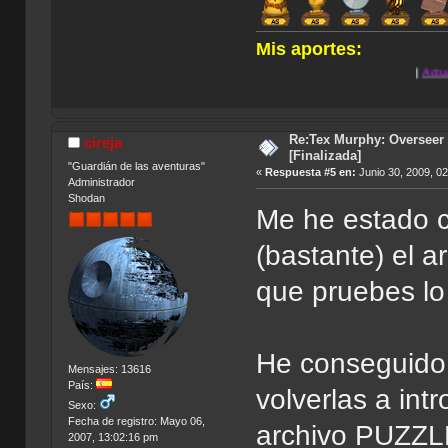
Mis aportes:
.
|
Actua Golf 2
|
Anno
.
Re:Tex Murphy: Overseer 
cireja
[Finalizada]
"Guardián de las aventuras"
«
Respuesta #5 en:
Junio 30, 2009, 0
Administrador
Shodan
Me he estado c
(bastante) el a
que pruebes lo
He conseguido 
Mensajes: 13616
País:
volverlas a int
Sexo:
Fecha de registro: Mayo 06,
archivo PUZZLE
2007, 13:02:16 pm