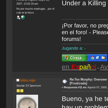
Under a Killin
2007, 13:02:16 pm
No por mucho madrugar... por el
culo te la hinco.
¡Por favor, no pr
en el foro! - Plea
forums!
Jugando a: -
en
Es
pañ
ol
Av
-
Re:Tex Murphy: Overseer 
lobo.rojo
[Finalizada]
Sinclair ZX Spectrum
«
Respuesta #11 en:
Agosto 07, 2009,
Bueno, ya he te
hay un problem