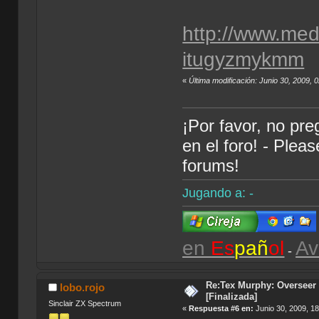
http://www.med
itugyzmykmm
«
Última modificación: Junio 30, 2009, 
¡Por favor, no pr
en el foro! - Plea
forums!
Jugando a: -
en
Es
pañ
ol
Av
-
Re:Tex Murphy: Overseer 
lobo.rojo
[Finalizada]
Sinclair ZX Spectrum
«
Respuesta #6 en:
Junio 30, 2009, 1