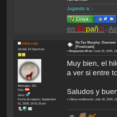
Jugando a: -
en
Es
pañ
ol
Av
-
Re:Tex Murphy: Overseer 
lobo.rojo
[Finalizada]
Sinclair ZX Spectrum
«
Respuesta #8 en:
Junio 30, 2009, 1
Muy bien, el hi
a ver si entre 
Mensajes: 262
Saludos y buen
País:
Sexo:
«
Última modificación: Julio 30, 2009, 1
Fecha de registro: Septiembre
01, 2008, 18:41:33 pm