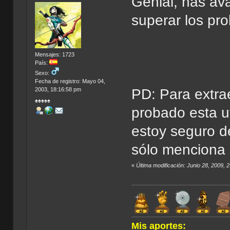
Genial, has av
superar los pr
Mensajes: 1723
País:
Sexo:
Fecha de registro: Mayo 04,
2003, 18:16:58 pm
PD: Para extrae
♠♠♠♠♠
probado esta u
estoy seguro de
sólo menciona e
«
Última modificación: Junio 28, 2009,
Mis aportes: