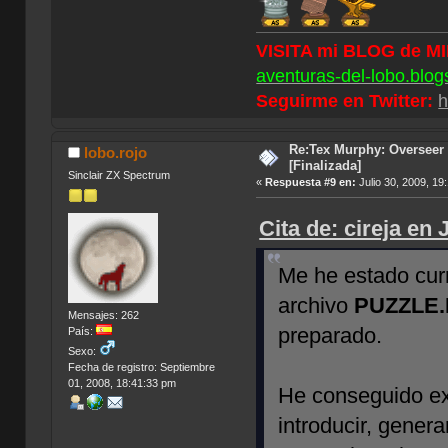
VISITA mi BLOG de M
aventuras-del-lobo.blog
Seguirme en Twitter:
h
Re:Tex Murphy: Overseer 
lobo.rojo
[Finalizada]
Sinclair ZX Spectrum
«
Respuesta #9 en:
Julio 30, 2009, 19
Cita de: cireja en
Me he estado curr
archivo
PUZZLE.
Mensajes: 262
preparado.
País:
Sexo:
Fecha de registro: Septiembre
01, 2008, 18:41:33 pm
He conseguido ext
introducir, gene