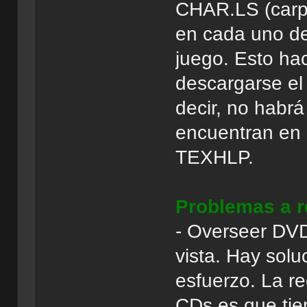
CHAR.LS (carpe
en cada uno de
juego. Esto hac
descargarse el
decir, no habrá
encuentran en e
TEXHLP.
Problemas a r
- Overseer DVD 
vista. Hay solu
esfuerzo. La r
CDs es que tie