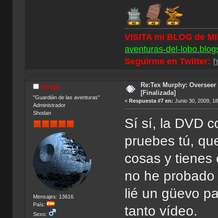
VISITA mi BLOG de M
aventuras-del-lobo.blog
Seguirme en Twitter:
h
Re:Tex Murphy: Overseer 
cireja
[Finalizada]
"Guardián de las aventuras"
«
Respuesta #7 en:
Junio 30, 2009, 1
Administrador
Shodan
Sí sí, la DVD 
pruebes tú, qu
cosas y tienes 
no he probado 
lié un güevo p
Mensajes: 13616
País:
tanto vídeo.
Sexo: